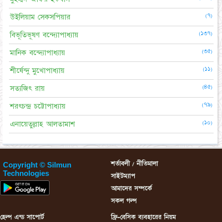
(৭)
উইলিয়াম সেকসপিয়ার
(১৩৭)
বিভূতিভূষণ বন্দ্যোপাধ্যায়
(৩৫)
মানিক বন্দ্যোপাধ্যায়
(১১)
শীর্ষেন্দু মুখোপাধ্যায়
(৪৫)
সত্যজিৎ রায়
(৭৯)
শরৎচন্দ্র চট্টোপাধ্যায়
(১০)
এনায়েতুল্লাহ আলতামাশ
শর্তাবলী / নীতিমালা
Copyright © Silmun
Technologies
সাইটম্যাপ
আমাদের সম্পর্কে
সকল গল্প
হেল্প এন্ড সাপোর্ট
ফ্রি-বেসিক ব্যবহারের নিয়ম