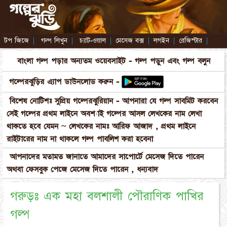
টপ জিজে
|
গল্প লিখুন
|
চ্যাট-ওয়াল
|
মেসেজ বক্স
|
লগইন
|
রেজিস্টার
|
বাংলা গল্প পড়ার অন্যতম ওয়েবসাইট - গল্প পড়ুন এবং গল্প বলুন
গল্পেরঝুড়ির এ্যাপ ডাউনলোড করুন -
বিশেষ নোটিশঃ সুপ্রিয় গল্পেরঝুরিয়ান - আপনারা যে গল্প সাবমিট করবেন
সেই গল্পের প্রথম লাইনে অবশ্যাই গল্পের আসল লেখকের নাম লেখা
থাকতে হবে যেমন ~ লেখকের নামঃ আরিফ আজাদ , প্রথম লাইনে
রাইটারের নাম না থাকলে গল্প পাবলিশ করা হবেনা
আপনাদের মতামত জানাতে আমাদের সাপোর্টে মেসেজ দিতে পারেন
অথবা ফেসবুক পেজে মেসেজ দিতে পারেন , ধন্যবাদ
গরুড়ঃ এক মহা বলশালী পৌরাণিক পাখির
গল্প