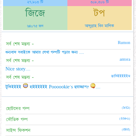
২৭,৮০৩ টি
৩০৮,৫০৬ টি
জিজে
টপ
আব্দুল্লাহ বিন মালিক
৬৪০৭৫ জন
Rumon
সর্ব শেষ মন্তব্য -
ধন্যবাদ সবাইকে আমার লেখা গল্পটি পড়ার জন্য ....
antora
সর্ব শেষ মন্তব্য -
Nice story....
তানিইইইইইম
সর্ব শেষ মন্তব্য -
টুকিইইইই
হাইইইইইই Poooookie's হুয়াজ্জাপ?
....
(৯২১)
ছোটদের গল্প
(২৬৮০)
ভৌতিক গল্প
(৫৪৫)
সাইন্স ফিকশন