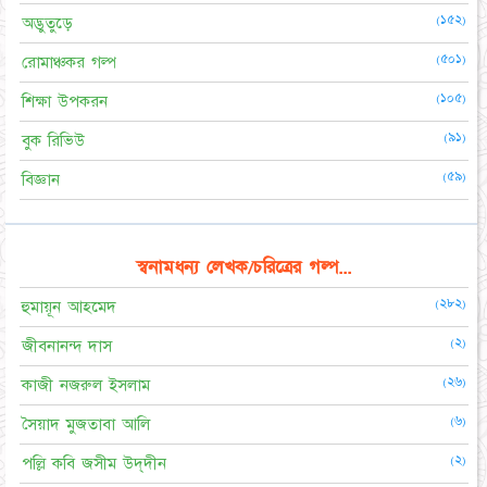
(১৫২)
অদ্ভুতুড়ে
(৫০১)
রোমাঞ্চকর গল্প
(১০৫)
শিক্ষা উপকরন
(৯১)
বুক রিভিউ
(৫৯)
বিজ্ঞান
স্বনামধন্য লেখক/চরিত্রের গল্প...
(২৮২)
হুমায়ূন আহমেদ
(২)
জীবনানন্দ দাস
(২৬)
কাজী নজরুল ইসলাম
(৬)
সৈয়াদ মুজতাবা আলি
(২)
পল্লি কবি জসীম উদ্‌দীন