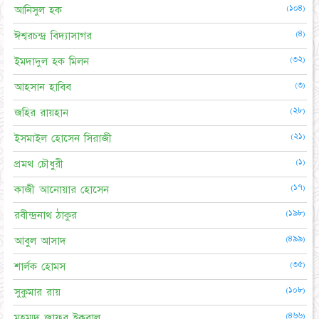
(১০৪)
আনিসুল হক
(৪)
ঈশ্বরচন্দ্র বিদ্যাসাগর
(৩২)
ইমদাদুল হক মিলন
(৩)
আহসান হাবিব
(২৮)
জহির রায়হান
(২১)
ইসমাইল হোসেন সিরাজী
(১)
প্রমথ চৌধুরী
(১৭)
কাজী আনোয়ার হোসেন
(১৯৮)
রবীন্দ্রনাথ ঠাকুর
(৪৯৯)
আবুল আসাদ
(৩৫)
শার্লক হোমস
(১০৮)
সুকুমার রায়
(৪৬৬)
মুহম্মদ জাফর ইকবাল