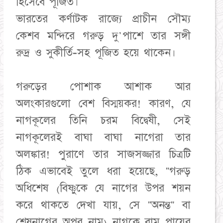
হিসেবে পূজিত।
ভারতের কর্ণাটক রাজ্যে প্রাচীন সৌম্য
কেশব মন্দিরে গরুড় দু'পাশে তার সঙ্গী
রুদ্র ও সুকীর্তি-সহ পূজিত হয়ে থাকেন।
গরুড়ের পোশাক আশাক আর
অলংকারগুলো বেশ বিস্ময়কর! কারণ, যে
নাগকূলের তিনি চরম বিদ্বেষী, সেই
নাগকূলেরই বাঘা বাঘা নাগেরা তার
অলঙ্কার! পুরাণে তার সাজসজ্জার চিত্রটি
ঠিক এভাবেই তুলে ধরা হয়েছে, "গরুড়
অধিশেষ (বিষ্ণুকে যে নাগের উপর শয়ন
করে থাকতে দেখা যায়, সে "অনন্ত" বা
শেষনাগের অপর নাম) নাগকে বাম পায়ের