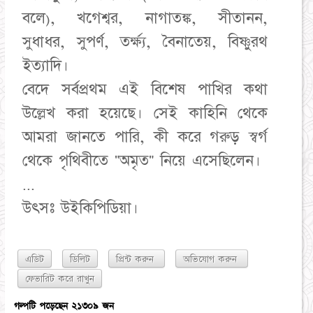
বলে), খগেশ্বর, নাগাতঙ্ক, সীতানন,
সুধাধর, সুপর্ণ, তর্ক্ষ্য, বৈনাতেয়, বিষ্ণুরথ
ইত্যাদি।
বেদে সর্বপ্রথম এই বিশেষ পাখির কথা
উল্লেখ করা হয়েছে। সেই কাহিনি থেকে
আমরা জানতে পারি, কী করে গরুড় স্বর্গ
থেকে পৃথিবীতে "অমৃত" নিয়ে এসেছিলেন।
...
উৎসঃ উইকিপিডিয়া।
এডিট
ডিলিট
প্রিন্ট করুন
অভিযোগ করুন
গল্পটি পড়েছেন ২১৩০৯ জন