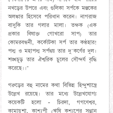
নখড়ের উপরে এবং গুলিকা সর্পকে মস্তকের
অলঙ্কার হিসেবে পরিধান করেন। নাগরাজ
বাসুকি তার গলার মালা। তক্ষক (এক
প্রকার বিষাক্ত গোখরো সাপ) তার
কোমরবন্ধনী, কর্কোটকা সর্প তার কণ্ঠহার!
পদ্ম ও মহাপদ্ম সর্পদ্বয় তার দু'কর্ণের দুল।
শঙ্খচূড় তার ঐশ্বরিক চুলের সৌন্দর্য বৃদ্ধি
করেছে।।"
গরুড়ের বহু নামের কথা বিভিন্ন হিন্দুশাস্ত্রে
উল্লেখ রয়েছে। তার মধ্যে উল্লেখযোগ্য
কয়েকটি হলো - চিরদা, গগণেশ্বর,
কামায়ুশা, কাশ্যপী (ঋষি কশ্যপের সন্তান