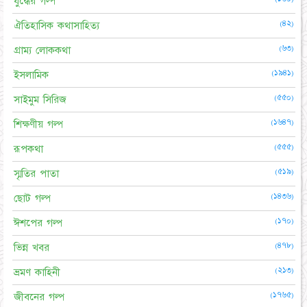
যুদ্ধের গল্প
(৪২)
ঐতিহাসিক কথাসাহিত্য
(৬৩)
গ্রাম্য লোককথা
(১৯৪১)
ইসলামিক
(৫৫০)
সাইমুম সিরিজ
(১৬৪৭)
শিক্ষণীয় গল্প
(৫৫৫)
রূপকথা
(৫১৯)
স্মৃতির পাতা
(১৪৩৬)
ছোট গল্প
(১৭০)
ঈশপের গল্প
(৪৭৮)
ভিন্ন খবর
(২১৩)
ভ্রমণ কাহিনী
(১৭৬৫)
জীবনের গল্প