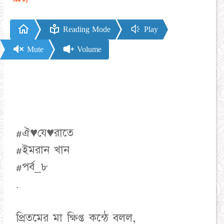
Reading Mode
Play
Mute
Volume
#ঐ♥যে♥রাতে
#ইমরান খান
#পর্ব_৮
.
প্রিতমের মা ক্ষিপ্ত কন্ঠে বলল,