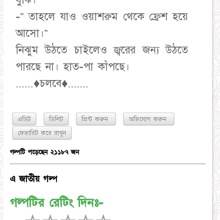
বুঝি।"
-" তাহলে যাও ওয়াশরুম থেকে ফ্রেশ হয়ে
আসো।"
নিঝুম উঠতে চাইলেও জ্বরের জন্য উঠতে
পারছে না। হাত-পা কাঁপছে।
......♦চলবে♦.......
এডিট
ডিলিট
প্রিন্ট করুন
অভিযোগ করুন
গল্পটি পড়েছেন ২১১৮৭ জন
এ জাতীয় গল্প
গল্পটির রেটিং দিনঃ-