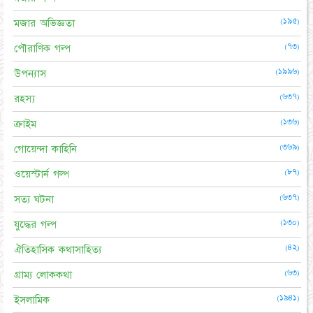
(১৯৫)
মজার অভিজ্ঞতা
(৭৩)
পৌরাণিক গল্প
(১৯৯৬)
উপন্যাস
(৬৩৭)
রহস্য
(১৩৬)
ক্রাইম
(৩৬৯)
গোয়েন্দা কাহিনি
(৮৭)
ওয়েস্টার্ন গল্প
(৬৩৭)
সত্য ঘটনা
(১৩০)
যুদ্ধের গল্প
(৪২)
ঐতিহাসিক কথাসাহিত্য
(৬৩)
গ্রাম্য লোককথা
(১৯৪১)
ইসলামিক