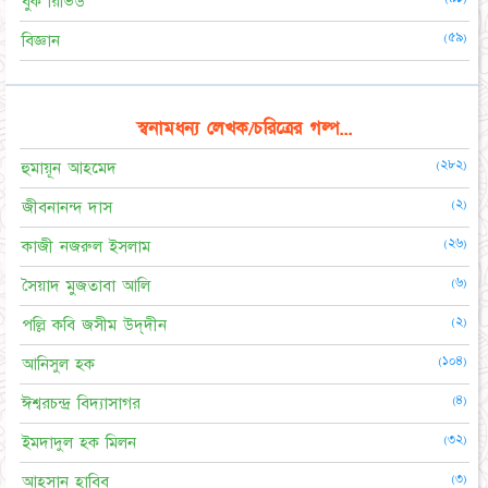
বুক রিভিউ
(৫৯)
বিজ্ঞান
স্বনামধন্য লেখক/চরিত্রের গল্প...
(২৮২)
হুমায়ূন আহমেদ
(২)
জীবনানন্দ দাস
(২৬)
কাজী নজরুল ইসলাম
(৬)
সৈয়াদ মুজতাবা আলি
(২)
পল্লি কবি জসীম উদ্‌দীন
(১০৪)
আনিসুল হক
(৪)
ঈশ্বরচন্দ্র বিদ্যাসাগর
(৩২)
ইমদাদুল হক মিলন
(৩)
আহসান হাবিব