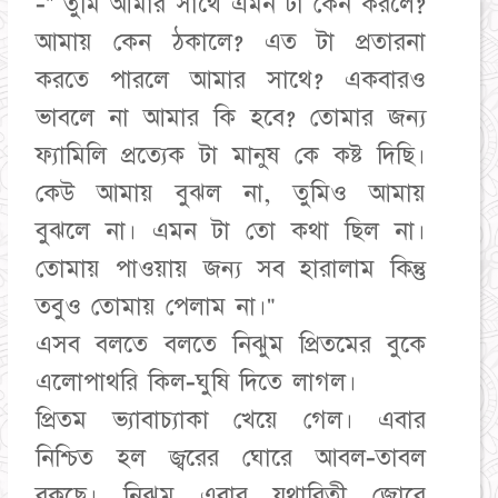
-" তুমি আমার সাথে এমন টা কেন করলে?
আমায় কেন ঠকালে? এত টা প্রতারনা
করতে পারলে আমার সাথে? একবারও
ভাবলে না আমার কি হবে? তোমার জন্য
ফ্যামিলি প্রত্যেক টা মানুষ কে কষ্ট দিছি।
কেউ আমায় বুঝল না, তুমিও আমায়
বুঝলে না। এমন টা তো কথা ছিল না।
তোমায় পাওয়ায় জন্য সব হারালাম কিন্তু
তবুও তোমায় পেলাম না।"
এসব বলতে বলতে নিঝুম প্রিতমের বুকে
এলোপাথরি কিল-ঘুষি দিতে লাগল।
প্রিতম ভ্যাবাচ্যাকা খেয়ে গেল। এবার
নিশ্চিত হল জ্বরের ঘোরে আবল-তাবল
বকছে। নিঝুম এবার যথারিতী জোরে