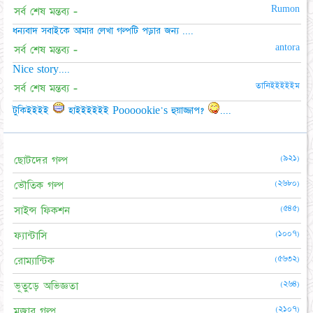
Rumon
সর্ব শেষ মন্তব্য -
ধন্যবাদ সবাইকে আমার লেখা গল্পটি পড়ার জন্য ....
antora
সর্ব শেষ মন্তব্য -
Nice story....
তানিইইইইইম
সর্ব শেষ মন্তব্য -
টুকিইইইই
হাইইইইইই Poooookie's হুয়াজ্জাপ?
....
(৯২১)
ছোটদের গল্প
(২৬৮০)
ভৌতিক গল্প
(৫৪৫)
সাইন্স ফিকশন
(১০০৭)
ফ্যান্টাসি
(৫৬৩২)
রোম্যান্টিক
(২৬৪)
ভূতুড়ে অভিজ্ঞতা
(২১০৭)
মজার গল্প