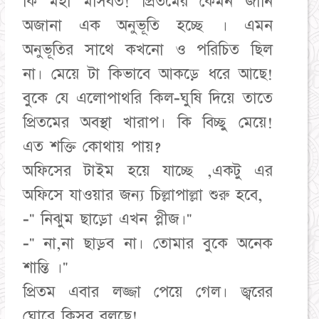
কি মহা মসিবত! প্রিতমের কেমন জানি
অজানা এক অনুভূতি হচ্ছে । এমন
অনুভূতির সাথে কখনো ও পরিচিত ছিল
না। মেয়ে টা কিভাবে আকড়ে ধরে আছে!
বুকে যে এলোপাথরি কিল-ঘুষি দিয়ে তাতে
প্রিতমের অবস্থা খারাপ। কি বিচ্ছু মেয়ে!
এত শক্তি কোথায় পায়?
অফিসের টাইম হয়ে যাচ্ছে ,একটু এর
অফিসে যাওয়ার জন্য চিল্লাপাল্লা শুরু হবে,
-" নিঝুম ছাড়ো এখন প্লীজ।"
-" না,না ছাড়ব না। তোমার বুকে অনেক
শান্তি ।"
প্রিতম এবার লজ্জা পেয়ে গেল। জ্বরের
ঘোরে কিসব বলছে!