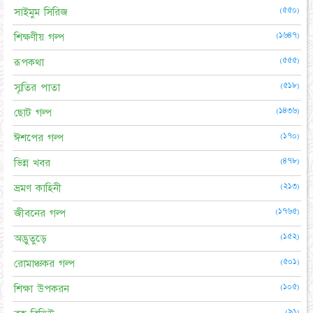
(৫৫০)
সাইমুম সিরিজ
(১৬৪৭)
শিক্ষণীয় গল্প
(৫৫৫)
রূপকথা
(৫১৮)
স্মৃতির পাতা
(১৪৩৬)
ছোট গল্প
(১৭০)
ঈশপের গল্প
(৪৭৮)
ভিন্ন খবর
(২১৩)
ভ্রমণ কাহিনী
(১৭৬৫)
জীবনের গল্প
(১৫২)
অদ্ভুতুড়ে
(৫০১)
রোমাঞ্চকর গল্প
(১০৫)
শিক্ষা উপকরন
(৯১)