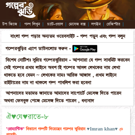
টপ জিজে
|
গল্প লিখুন
|
চ্যাট-ওয়াল
|
মেসেজ বক্স
|
লগইন
|
রেজিস্টার
|
বাংলা গল্প পড়ার অন্যতম ওয়েবসাইট - গল্প পড়ুন এবং গল্প বলুন
গল্পেরঝুড়ির এ্যাপ ডাউনলোড করুন -
বিশেষ নোটিশঃ সুপ্রিয় গল্পেরঝুরিয়ান - আপনারা যে গল্প সাবমিট করবেন
সেই গল্পের প্রথম লাইনে অবশ্যাই গল্পের আসল লেখকের নাম লেখা
থাকতে হবে যেমন ~ লেখকের নামঃ আরিফ আজাদ , প্রথম লাইনে
রাইটারের নাম না থাকলে গল্প পাবলিশ করা হবেনা
আপনাদের মতামত জানাতে আমাদের সাপোর্টে মেসেজ দিতে পারেন
অথবা ফেসবুক পেজে মেসেজ দিতে পারেন , ধন্যবাদ
ঐ♥যে♥রাতে-৮
"রোম্যান্টিক"
বিভাগে গল্পটি দিয়েছেন গল্পের ঝুরিয়ান
♥Imran khan♥
(০
পয়েন্ট)