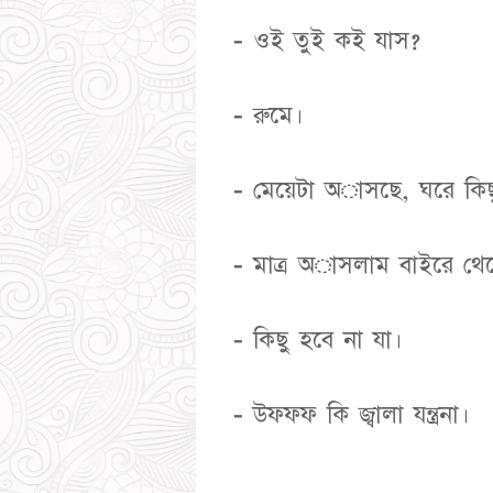
- ওই তুই কই যাস?
- রুমে।
- মেয়েটা অাসছে, ঘরে কিছ
- মাত্র অাসলাম বাইরে থে
- কিছু হবে না যা।
- উফফফ কি জ্বালা যন্ত্রনা।
..