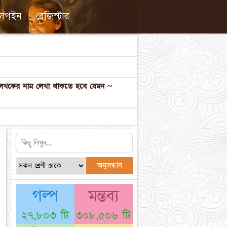
লগইন
রেজিস্টার
ল লেখকের নাম লেখা থাকতে হবে যেমন ~
গল্প
মন্তব্য
২৭,৮০৩ টি
৩০৮,৫০৬ টি