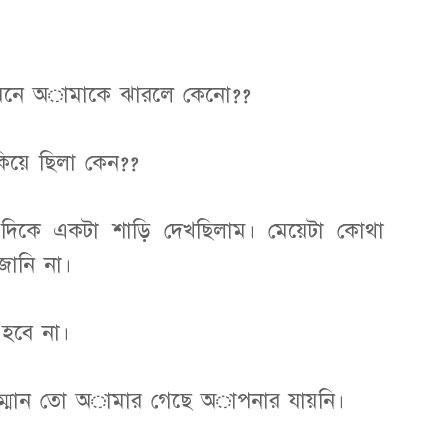
ামনে অামাকে ঝারলে কেনো??
কিয়ে ছিলা কেন??
িকে একটা শাড়ি দেখছিলাম। মেয়েটা কোথা
ানি না।
হবে না।
ম্মান তো অামার গেছে অাপনার যায়নি।