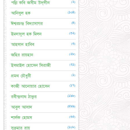
(২)
পল্লি কবি জসীম উদ্‌দীন
(১০৪)
আনিসুল হক
(৪)
ঈশ্বরচন্দ্র বিদ্যাসাগর
(৩২)
ইমদাদুল হক মিলন
(৩)
আহসান হাবিব
(২৮)
জহির রায়হান
(২১)
ইসমাইল হোসেন সিরাজী
(১)
প্রমথ চৌধুরী
(১৭)
কাজী আনোয়ার হোসেন
(১৯৮)
রবীন্দ্রনাথ ঠাকুর
(৪৯৯)
আবুল আসাদ
(৩৫)
শার্লক হোমস
(১০৮)
সুকুমার রায়