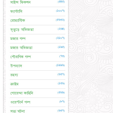
(৫৪৫)
সাইন্স ফিকশন
(১০০৭)
ফ্যান্টাসি
(৫৬৩২)
রোম্যান্টিক
(২৬৪)
ভূতুড়ে অভিজ্ঞতা
(২১০৭)
মজার গল্প
(১৯৫)
মজার অভিজ্ঞতা
(৭৩)
পৌরাণিক গল্প
(১৯৯৬)
উপন্যাস
(৬৩৭)
রহস্য
(১৩৬)
ক্রাইম
(৩৬৯)
গোয়েন্দা কাহিনি
(৮৭)
ওয়েস্টার্ন গল্প
(৬৩৭)
সত্য ঘটনা