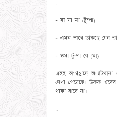
.
- মা মা মা (টুম্পা)
- এমন ভাবে ডাকছে যেন ত
- ওমা টুম্পা যে (মা)
এহহ অাহ্লাদে অাটখানা এক
দেখা পেয়েছে। উফফ এদের 
থাকা যাবে না।
..