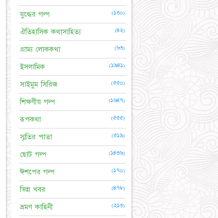
(১৩০)
যুদ্ধের গল্প
(৪২)
ঐতিহাসিক কথাসাহিত্য
(৬৩)
গ্রাম্য লোককথা
(১৯৪১)
ইসলামিক
(৫৫০)
সাইমুম সিরিজ
(১৬৪৭)
শিক্ষণীয় গল্প
(৫৫৫)
রূপকথা
(৫১৯)
স্মৃতির পাতা
(১৪৩৬)
ছোট গল্প
(১৭০)
ঈশপের গল্প
(৪৭৮)
ভিন্ন খবর
(২১৩)
ভ্রমণ কাহিনী