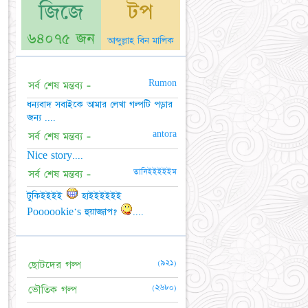
জিজে
টপ
৬৪০৭৫ জন
আব্দুল্লাহ বিন মালিক
Rumon
সর্ব শেষ মন্তব্য -
ধন্যবাদ সবাইকে আমার লেখা গল্পটি পড়ার
জন্য ....
antora
সর্ব শেষ মন্তব্য -
Nice story....
তানিইইইইইম
সর্ব শেষ মন্তব্য -
টুকিইইইই
হাইইইইইই
Poooookie's হুয়াজ্জাপ?
....
(৯২১)
ছোটদের গল্প
(২৬৮০)
ভৌতিক গল্প