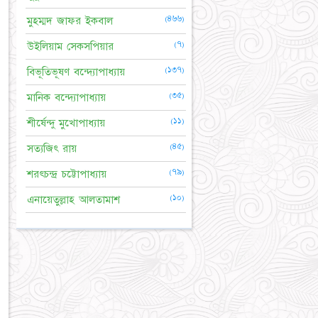
(৪৬৬)
মুহম্মদ জাফর ইকবাল
(৭)
উইলিয়াম সেকসপিয়ার
(১৩৭)
বিভূতিভূষণ বন্দ্যোপাধ্যায়
(৩৫)
মানিক বন্দ্যোপাধ্যায়
(১১)
শীর্ষেন্দু মুখোপাধ্যায়
(৪৫)
সত্যজিৎ রায়
(৭৯)
শরৎচন্দ্র চট্টোপাধ্যায়
(১০)
এনায়েতুল্লাহ আলতামাশ