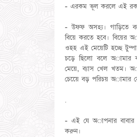
- এরকম ভূল করলে এই রক
- উফফ অসহ্য। গাড়িতে 
বিয়ে করতে হবে। বিয়ের অা
ওহহ এই মেয়েটি হচ্ছে টুম্
চড়ে ছিলো বলে অামার কাদ
মেয়ে, ব্যাস খেল খতম। অ
চেয়েে বড় পরিচয় অামার ন
.
- এই যে অাপনার বাবার 
করুন।