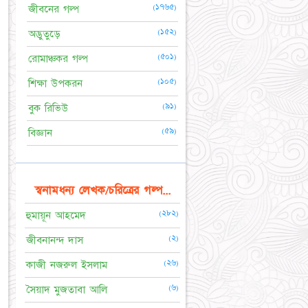
(১৭৬৫)
জীবনের গল্প
(১৫২)
অদ্ভুতুড়ে
(৫০১)
রোমাঞ্চকর গল্প
(১০৫)
শিক্ষা উপকরন
(৯১)
বুক রিভিউ
(৫৯)
বিজ্ঞান
স্বনামধন্য লেখক/চরিত্রের গল্প...
(২৮২)
হুমায়ূন আহমেদ
(২)
জীবনানন্দ দাস
(২৬)
কাজী নজরুল ইসলাম
(৬)
সৈয়াদ মুজতাবা আলি