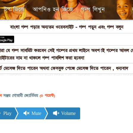
টপ জিজে
আপনিও হন জিজে
গল্প লিখুন
বাংলা গল্প পড়ার অন্যতম ওয়েবসাইট - গল্প পড়ুন এবং গল্প বলুন
পনারা যে গল্প সাবমিট করবেন সেই গল্পের প্রথম লাইনে অবশ্যাই গল্পের আস
াইটারের নাম না থাকলে গল্প পাবলিশ করা হবেনা
 মেসেজ দিতে পারেন অথবা ফেসবুক পেজে মেসেজ দিতে পারেন , ধন্যবাদ
ান
সঞ্জয় গোস্বামী জ্যোর্তিময়
(০ পয়েন্ট)
Play
Mute
Volume