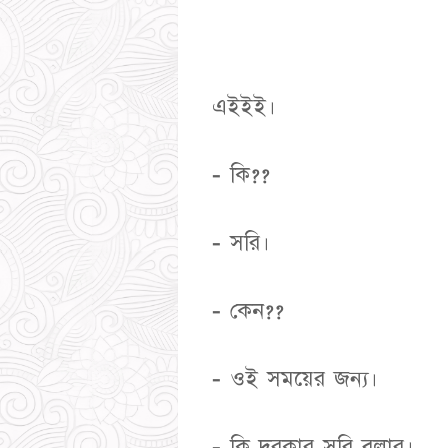
এইইই।
- কি??
- সরি।
- কেন??
- ওই সময়ের জন্য।
- কি দরকার সরি বলার।