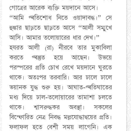
গোত্রের আরেক ব্যক্তি ময়দানে আসে।
“আমি প্ৰতিশোধ নিতে ওয়াদাবদ্ধ।” সে
হুঙ্কার ছাড়তে ছাড়তে আসে “আলী সম্মুখে
আসি। আমার তলোয়ারের ধার দেখ।”
হযরত আলী (রা) নীরবে তার মুকাবিলা
করতে প্ৰস্তুত হয়ে আছেন। উভয়ে
পরস্পরের প্রতি চোখ রেখে ময়দানে ঘুরতে
থাকে। অতঃপর তরবারি। আর ঢালে ঢালে
ভয়ানক যুদ্ধ শুরু হয়। আঘাত-প্ৰতিঘাতের
মধ্য দিয়ে ঢাল-তলোয়ারের তামাশা চলতে
থাকে। শ্বাসরুদ্ধকর অবস্থা। সকলের
বিস্ফোরিত নেত্র নিবদ্ধ মল্লযোদ্ধাদ্বয়ের প্রতি।
ফলাফল হতে বেশী সময় লাগেনি। এক