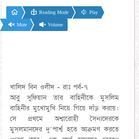
Reading Mode
Play
Mute
Volume
খালিদ বিন ওলীদ - রাঃ পর্ব-৭
আবু সুফিয়ান তার বাহিনীকে মুসলিম
বাহিনীর মুখোমুখি নিয়ে গিয়ে দাঁড় করায়।
সে প্রথমে অশ্বারোহী সৈন্যদেরকে
মুসলমানদের দু'পার্শ্ব হতে আক্রমণ করতে