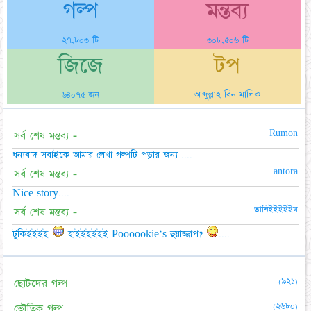
গল্প
মন্তব্য
২৭,৮০৩ টি
৩০৮,৫০৬ টি
জিজে
টপ
আব্দুল্লাহ বিন মালিক
৬৪০৭৫ জন
Rumon
সর্ব শেষ মন্তব্য -
ধন্যবাদ সবাইকে আমার লেখা গল্পটি পড়ার জন্য ....
antora
সর্ব শেষ মন্তব্য -
Nice story....
তানিইইইইইম
সর্ব শেষ মন্তব্য -
টুকিইইইই
হাইইইইইই Poooookie's হুয়াজ্জাপ?
....
(৯২১)
ছোটদের গল্প
(২৬৮০)
ভৌতিক গল্প