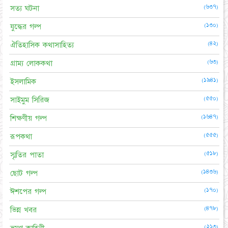
(৬৩৭)
সত্য ঘটনা
(১৩০)
যুদ্ধের গল্প
(৪২)
ঐতিহাসিক কথাসাহিত্য
(৬৩)
গ্রাম্য লোককথা
(১৯৪১)
ইসলামিক
(৫৫০)
সাইমুম সিরিজ
(১৬৪৭)
শিক্ষণীয় গল্প
(৫৫৫)
রূপকথা
(৫১৮)
স্মৃতির পাতা
(১৪৩৬)
ছোট গল্প
(১৭০)
ঈশপের গল্প
(৪৭৮)
ভিন্ন খবর
(২১৩)