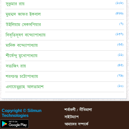
(১০৮)
সুকুমার রায়
(৪৬৬)
মুহম্মদ জাফর ইকবাল
(৭)
উইলিয়াম সেকসপিয়ার
(১৩৭)
বিভূতিভূষণ বন্দ্যোপাধ্যায়
(৩৫)
মানিক বন্দ্যোপাধ্যায়
(১১)
শীর্ষেন্দু মুখোপাধ্যায়
(৪৫)
সত্যজিৎ রায়
(৭৯)
শরৎচন্দ্র চট্টোপাধ্যায়
(১০)
এনায়েতুল্লাহ আলতামাশ
শর্তাবলী / নীতিমালা
Copyright © Silmun
Technologies
সাইটম্যাপ
আমাদের সম্পর্কে