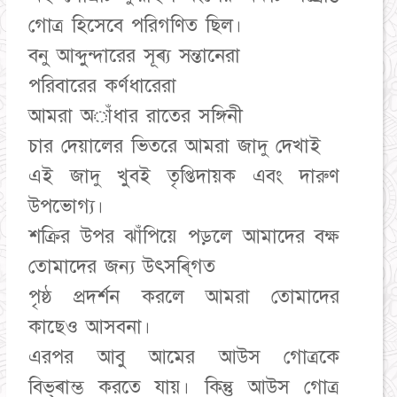
গোত্র হিসেবে পরিগণিত ছিল।
বনু আব্দুন্দারের সূৰ্য সন্তানেরা
পরিবারের কর্ণধারেরা
আমরা অাঁধার রাতের সঙ্গিনী
চার দেয়ালের ভিতরে আমরা জাদু দেখাই
এই জাদু খুবই তৃপ্তিদায়ক এবং দারুণ
উপভোগ্য।
শক্রির উপর ঝাঁপিয়ে পড়লে আমাদের বক্ষ
তোমাদের জন্য উৎসৰ্গিত
পৃষ্ঠ প্রদর্শন করলে আমরা তোমাদের
কাছেও আসবনা।
এরপর আবু আমের আউস গোত্রকে
বিভ্ৰাম্ভ করতে যায়। কিন্তু আউস গোত্র