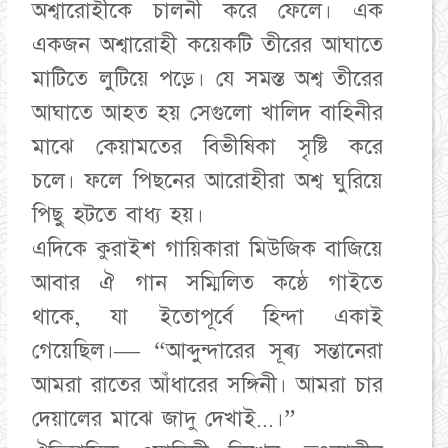
অশ্বারোহীকে চালনী করে ফেলে। এক
একজন অশ্বারোহী কয়েকটি তীরের আঘাতে
মাটিতে লুটিয়ে পড়ে। যে সমস্ত অশ্ব তীরের
আঘাতে আহত হয় সেগুলো খালিদ বাহিনীর
মাঝে কেয়ামতের বিভীষিকা সৃষ্টি করে
চলে। ফলে পিছনের আরোহীরা অশ্ব ঘুরিয়ে
পিছু হটতে বাধ্য হয়।
এদিকে কুরাইশ গায়িকারা মিউজিক বাজিয়ে
আবার ঐ গান সম্মিলিত কষ্ঠে গাইতে
থাকে, যা ইতোপূর্বে হিন্দা একাই
গেয়েছিল।— “আব্দুন্দারের সূৰ্য সন্তানেরা
আমরা রাতের আঁধারের সঙ্গিনী। আমরা চার
দেয়ালের মাঝে জাদু দেখাই...।”