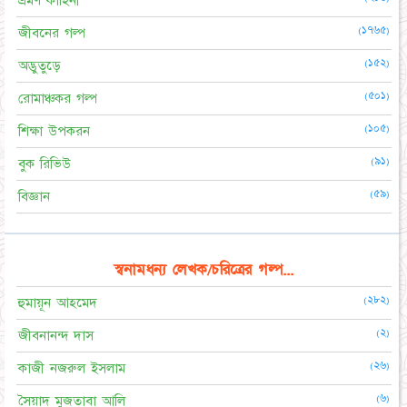
ভ্রমণ কাহিনী
(১৭৬৫)
জীবনের গল্প
(১৫২)
অদ্ভুতুড়ে
(৫০১)
রোমাঞ্চকর গল্প
(১০৫)
শিক্ষা উপকরন
(৯১)
বুক রিভিউ
(৫৯)
বিজ্ঞান
স্বনামধন্য লেখক/চরিত্রের গল্প...
(২৮২)
হুমায়ূন আহমেদ
(২)
জীবনানন্দ দাস
(২৬)
কাজী নজরুল ইসলাম
(৬)
সৈয়াদ মুজতাবা আলি