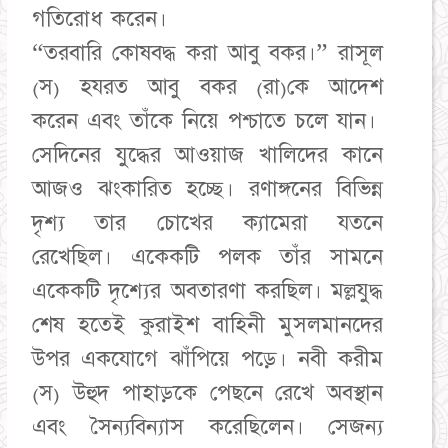
গতিরোধ করেন।
“তরবারি কোষবদ্ধ করা আবু বকর।” রাসূল
(স) হযরত আবু বকর (রা)কে আদেশ
করেন এবং তাঁকে নিয়ে পশ্চাতে চলে যান।
সেদিনের যুদ্ধের আওয়াজ খালিদের কানে
আজও ঝংকারিত হচ্ছে। রণাঙ্গনের বিভিন্ন
দৃশ্য তার চােখের ক্যামেরা যতনে
রেখেছিল। একেকটি পলক তাঁর সামনে
একেকটি দৃশ্যের অবতারণা করছিল। মল্লযুদ্ধ
শেষ হতেই কুরাইশ বাহিনী মুসলমানদের
উপর একযোগে ঝাঁপিয়ে পড়ে। নবী করীম
(স) উহুদ পাহাড়কে পেছনে রেখে অবস্থান
এবং সৈন্যবিন্যাস করেছিলেন। সেজন্য