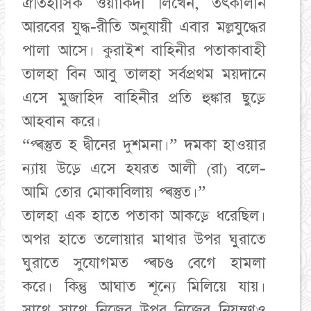
ঐতিহাসিক ওয়াকিদী লিখেন, তৎকালীন
আরবের যুদ্ধ-রীতি অনুযায়ী এবার মল্লযুদ্ধের
পালা আসে। কুরাইশ বাহিনীর পতাকাবাহী
তালহা বিন আবু তালহা সর্বপ্রথম ময়দানে
এসে মুজাহিদ বাহিনীর প্রতি হুঙ্কার ছুড়ে
আহবান করে।
“প্ৰস্তুত হ দ্বীনের দুশমনা।” দমকা হাওয়ার
ন্যায় উড়ে এসে হযরত আলী (রা) বলে-
আমি তোর মোকাবিলায় প্ৰস্তুত।”
তালহা এক হাতে পতাকা আকড়ে ধরেছিল।
অপর হাতে তলোয়ার মাথার উপর ঘুরাতে
ঘুরাতে সুযোগমত প্ৰচণ্ড বেগে হামলা
করে। কিন্তু আঘাত শূন্যে মিলিয়ে যায়।
সাথে সাথে নিজের উপর নিজের নিয়ন্ত্রণও