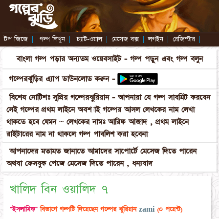
টপ জিজে
|
গল্প লিখুন
|
চ্যাট-ওয়াল
|
মেসেজ বক্স
|
লগইন
|
রেজিস্টার
|
বাংলা গল্প পড়ার অন্যতম ওয়েবসাইট - গল্প পড়ুন এবং গল্প বলুন
গল্পেরঝুড়ির এ্যাপ ডাউনলোড করুন -
বিশেষ নোটিশঃ সুপ্রিয় গল্পেরঝুরিয়ান - আপনারা যে গল্প সাবমিট করবেন
সেই গল্পের প্রথম লাইনে অবশ্যাই গল্পের আসল লেখকের নাম লেখা
থাকতে হবে যেমন ~ লেখকের নামঃ আরিফ আজাদ , প্রথম লাইনে
রাইটারের নাম না থাকলে গল্প পাবলিশ করা হবেনা
আপনাদের মতামত জানাতে আমাদের সাপোর্টে মেসেজ দিতে পারেন
অথবা ফেসবুক পেজে মেসেজ দিতে পারেন , ধন্যবাদ
খালিদ বিন ওয়ালিদ ৭
"ইসলামিক"
বিভাগে গল্পটি দিয়েছেন গল্পের ঝুরিয়ান
zami
(০ পয়েন্ট)