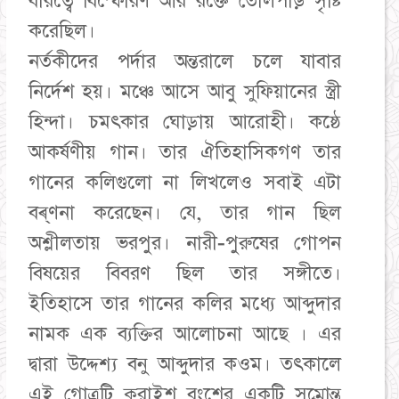
বীরত্বে বিস্ফোরণ আর রক্তে তোলপাড় সৃষ্টি
করেছিল।
নর্তকীদের পর্দার অন্তরালে চলে যাবার
নির্দেশ হয়। মঞ্চে আসে আবু সুফিয়ানের স্ত্রী
হিন্দা। চমৎকার ঘোড়ায় আরোহী। কষ্ঠে
আকর্ষণীয় গান। তার ঐতিহাসিকগণ তার
গানের কলিগুলো না লিখলেও সবাই এটা
বৰ্ণনা করেছেন। যে, তার গান ছিল
অশ্লীলতায় ভরপুর। নারী-পুরুষের গোপন
বিষয়ের বিবরণ ছিল তার সঙ্গীতে।
ইতিহাসে তার গানের কলির মধ্যে আব্দুদার
নামক এক ব্যক্তির আলোচনা আছে । এর
দ্বারা উদ্দেশ্য বনু আব্দুদার কওম। তৎকালে
এই গোত্রটি কুরাইশ বংশের একটি সম্রােন্ত