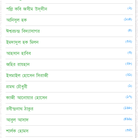
(২)
পল্লি কবি জসীম উদ্‌দীন
(১০৪)
আনিসুল হক
(৪)
ঈশ্বরচন্দ্র বিদ্যাসাগর
(৩২)
ইমদাদুল হক মিলন
(৩)
আহসান হাবিব
(২৮)
জহির রায়হান
(২১)
ইসমাইল হোসেন সিরাজী
(১)
প্রমথ চৌধুরী
(১৭)
কাজী আনোয়ার হোসেন
(১৯৮)
রবীন্দ্রনাথ ঠাকুর
(৪৯৯)
আবুল আসাদ
(৩৫)
শার্লক হোমস