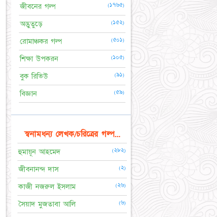
(১৭৬৫)
জীবনের গল্প
(১৫২)
অদ্ভুতুড়ে
(৫০১)
রোমাঞ্চকর গল্প
(১০৫)
শিক্ষা উপকরন
(৯১)
বুক রিভিউ
(৫৯)
বিজ্ঞান
স্বনামধন্য লেখক/চরিত্রের গল্প...
(২৮২)
হুমায়ূন আহমেদ
(২)
জীবনানন্দ দাস
(২৬)
কাজী নজরুল ইসলাম
(৬)
সৈয়াদ মুজতাবা আলি