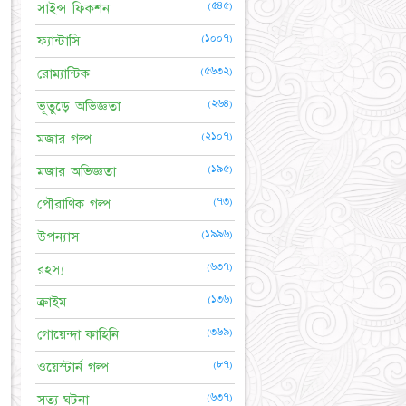
(৫৪৫)
সাইন্স ফিকশন
(১০০৭)
ফ্যান্টাসি
(৫৬৩২)
রোম্যান্টিক
(২৬৪)
ভূতুড়ে অভিজ্ঞতা
(২১০৭)
মজার গল্প
(১৯৫)
মজার অভিজ্ঞতা
(৭৩)
পৌরাণিক গল্প
(১৯৯৬)
উপন্যাস
(৬৩৭)
রহস্য
(১৩৬)
ক্রাইম
(৩৬৯)
গোয়েন্দা কাহিনি
(৮৭)
ওয়েস্টার্ন গল্প
(৬৩৭)
সত্য ঘটনা