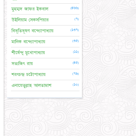
(৪৬৬)
মুহম্মদ জাফর ইকবাল
(৭)
উইলিয়াম সেকসপিয়ার
(১৩৭)
বিভূতিভূষণ বন্দ্যোপাধ্যায়
(৩৫)
মানিক বন্দ্যোপাধ্যায়
(১১)
শীর্ষেন্দু মুখোপাধ্যায়
(৪৫)
সত্যজিৎ রায়
(৭৯)
শরৎচন্দ্র চট্টোপাধ্যায়
(১০)
এনায়েতুল্লাহ আলতামাশ