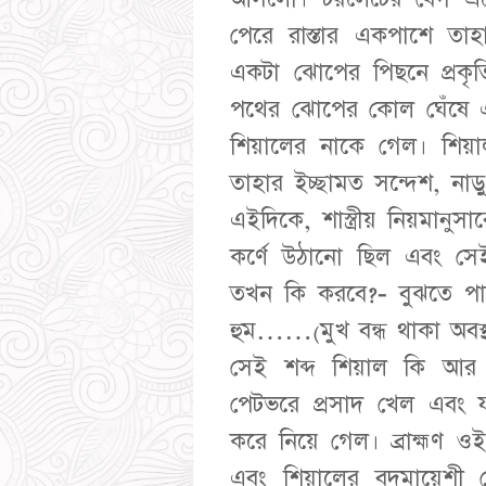
পেরে রাস্তার একপাশে তাহ
একটা ঝোপের পিছনে প্রকৃ
পথের ঝোপের কোল ঘেঁষে এক 
শিয়ালের নাকে গেল। শিয়াল
তাহার ইচ্ছামত সন্দেশ, নাড়ু
এইদিকে, শাস্ত্রীয় নিয়মানুসা
কর্ণে উঠানো ছিল এবং সেই
তখন কি করবে?- বুঝতে পারছ
হুম……(মুখ বন্ধ থাকা অবস্
সেই শব্দ শিয়াল কি আর 
পেটভরে প্রসাদ খেল এবং যা
করে নিয়ে গেল। ব্রাহ্মণ
এবং শিয়ালের বদমায়েশী 