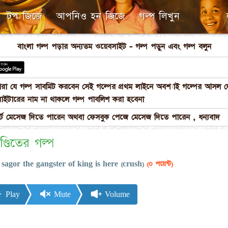
টপ জিজে
আপনিও হন জিজে
গল্প লিখুন
বাংলা গল্প পড়ার অন্যতম ওয়েবসাইট - গল্প পড়ুন এবং গল্প বলুন
পনারা যে গল্প সাবমিট করবেন সেই গল্পের প্রথম লাইনে অবশ্যাই গল্পের আস
াইটারের নাম না থাকলে গল্প পাবলিশ করা হবেনা
 মেসেজ দিতে পারেন অথবা ফেসবুক পেজে মেসেজ দিতে পারেন , ধন্যবাদ
ণ্ডিতের গল্প
ন
sagor the gangster of king is here (crush)
(০ পয়েন্ট)
Play
Mute
Volume