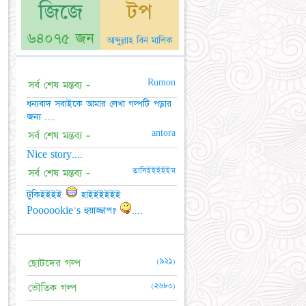
জিজে
টপ
৬৪০৭৫ জন
আব্দুল্লাহ বিন মালিক
Rumon
সর্ব শেষ মন্তব্য -
ধন্যবাদ সবাইকে আমার লেখা গল্পটি পড়ার
জন্য ....
antora
সর্ব শেষ মন্তব্য -
Nice story....
তানিইইইইইম
সর্ব শেষ মন্তব্য -
টুকিইইইই
হাইইইইইই
Poooookie's হুয়াজ্জাপ?
....
(৯২১)
ছোটদের গল্প
(২৬৮০)
ভৌতিক গল্প