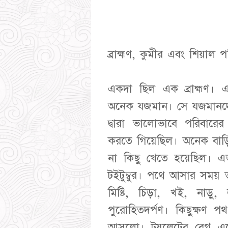
ব্রাহ্মণ, কুমীর এবং শিয়াল প
একদা ছিল এক ব্রাহ্মণ। এ
অনেক যজমান। সে যজমানদের
দ্বারা ভালোভাবে পরিবারে
করতে গিয়েছিল। অনেক বাড়ি 
না কিছু খেতে হয়েছিল। এ
টইটুম্বুর। পথে আসার সময় ত
মিষ্টি, চিড়া, খই, নাড়ু
পুরোহিতদর্পণ। কিছুক্ষণ প
আসলো। টয়লেটের বেগ এতোটা