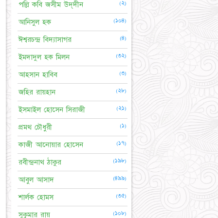
(২)
পল্লি কবি জসীম উদ্‌দীন
(১০৪)
আনিসুল হক
(৪)
ঈশ্বরচন্দ্র বিদ্যাসাগর
(৩২)
ইমদাদুল হক মিলন
(৩)
আহসান হাবিব
(২৮)
জহির রায়হান
(২১)
ইসমাইল হোসেন সিরাজী
(১)
প্রমথ চৌধুরী
(১৭)
কাজী আনোয়ার হোসেন
(১৯৮)
রবীন্দ্রনাথ ঠাকুর
(৪৯৯)
আবুল আসাদ
(৩৫)
শার্লক হোমস
(১০৮)
সুকুমার রায়