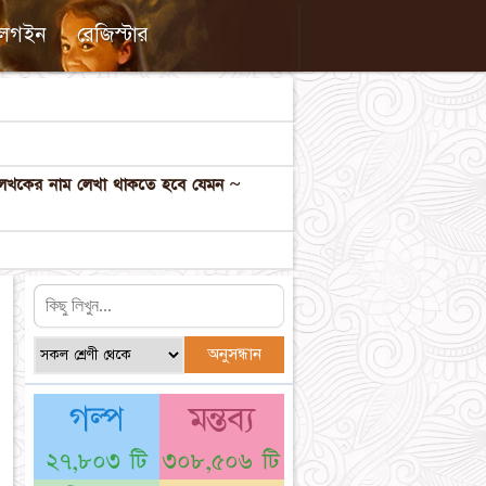
লগইন
রেজিস্টার
ল লেখকের নাম লেখা থাকতে হবে যেমন ~
গল্প
মন্তব্য
২৭,৮০৩ টি
৩০৮,৫০৬ টি