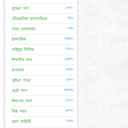
(১৩০)
যুদ্ধের গল্প
(৪২)
ঐতিহাসিক কথাসাহিত্য
(৬৩)
গ্রাম্য লোককথা
(১৯৪১)
ইসলামিক
(৫৫০)
সাইমুম সিরিজ
(১৬৪৭)
শিক্ষণীয় গল্প
(৫৫৫)
রূপকথা
(৫১৮)
স্মৃতির পাতা
(১৪৩৬)
ছোট গল্প
(১৭০)
ঈশপের গল্প
(৪৭৮)
ভিন্ন খবর
(২১৩)
ভ্রমণ কাহিনী