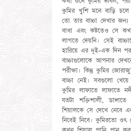
কথা শুনে কুমির ভাবল, পরীক
কুমির খুশি মনে বাড়ি চল
তো তার বাচ্চা দেখার জন্
বাধা এবং কষ্টতেও সে কখন
লাগতে দেয়নি। সেই বাচ্চ
হারিয়ে এর দুই-এক দিন প
বাচ্চাগুলোকে আপনার দে
পরীক্ষা। কিন্তু কুমির জ
বাচ্চা নেই। সবগুলো খে
কুমির লাফাতে লাফাতে ন
যতটা শক্তিশালী, ডাঙ্গাতে
শিয়ালকে সে দেখে নেবে এব
নিবেই নিবে। কুমিরতো ওৎ 
কখন শিয়াল পানি পান ক