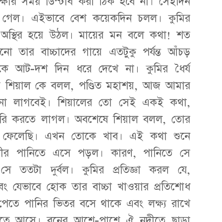
্ষার সময় ডিস্টার্ব করা ঠিক হবে না। সেইদিন
ে গেল। এইভাবে বেশ কয়েকদিন চলল। কুমির
য অস্থির হয়ে উঠল। মায়ের মন বলে কথা! শত
ো তার বাচ্চাদের গায়ে এতটুকু পর্যন্ত আঁচড়
াকে আট-দশ দিন ধরে দেখে না। কুমির ধৈর্য
র শিয়াল কে বলল, পণ্ডিত মহাশয়, আজ আমার
খনো লাগবেই। শিয়ালের তো সেই একই কথা,
োরাজুরি করতে লাগল। অবশেষে শিয়াল বলল, তোর
য়ে ফেলেছি। এখন তোকে খাব। এই কথা শুনে
দীর পানিতে এসে পড়ল। কারণ, পানিতে সে
 সে ততটা দুর্বল। কুমির প্রতিজ্ঞা করল যে,
ং যেভাবে হোক তার বাচ্চা খাওয়ার প্রতিশোধ
পেতে পানির ভিতর বসে থাকে এবং লক্ষ্য রাখে
রতে আসে। বনের আশে-পাশে ঐ নদীতে ছাড়া