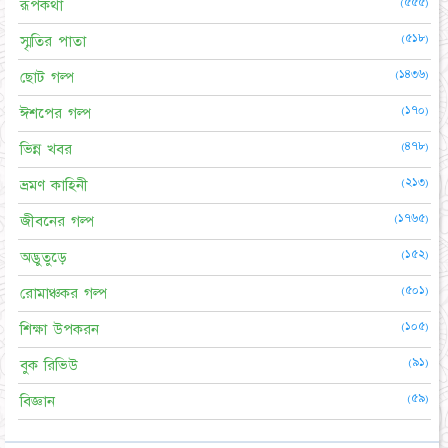
(৫৫৫)
রূপকথা
(৫১৮)
স্মৃতির পাতা
(১৪৩৬)
ছোট গল্প
(১৭০)
ঈশপের গল্প
(৪৭৮)
ভিন্ন খবর
(২১৩)
ভ্রমণ কাহিনী
(১৭৬৫)
জীবনের গল্প
(১৫২)
অদ্ভুতুড়ে
(৫০১)
রোমাঞ্চকর গল্প
(১০৫)
শিক্ষা উপকরন
(৯১)
বুক রিভিউ
(৫৯)
বিজ্ঞান