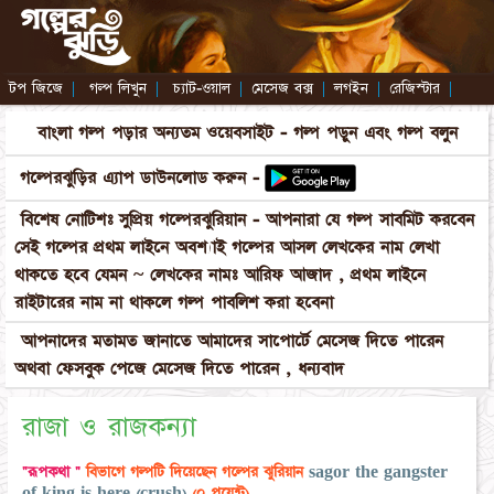
টপ জিজে
|
গল্প লিখুন
|
চ্যাট-ওয়াল
|
মেসেজ বক্স
|
লগইন
|
রেজিস্টার
|
বাংলা গল্প পড়ার অন্যতম ওয়েবসাইট - গল্প পড়ুন এবং গল্প বলুন
গল্পেরঝুড়ির এ্যাপ ডাউনলোড করুন -
বিশেষ নোটিশঃ সুপ্রিয় গল্পেরঝুরিয়ান - আপনারা যে গল্প সাবমিট করবেন
সেই গল্পের প্রথম লাইনে অবশ্যাই গল্পের আসল লেখকের নাম লেখা
থাকতে হবে যেমন ~ লেখকের নামঃ আরিফ আজাদ , প্রথম লাইনে
রাইটারের নাম না থাকলে গল্প পাবলিশ করা হবেনা
আপনাদের মতামত জানাতে আমাদের সাপোর্টে মেসেজ দিতে পারেন
অথবা ফেসবুক পেজে মেসেজ দিতে পারেন , ধন্যবাদ
রাজা ও রাজকন্যা
"রূপকথা "
বিভাগে গল্পটি দিয়েছেন গল্পের ঝুরিয়ান
sagor the gangster
of king is here (crush)
(০ পয়েন্ট)