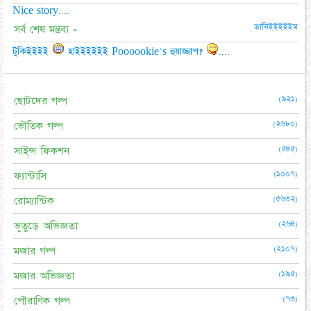
Nice story....
তানিইইইইইম
সর্ব শেষ মন্তব্য -
টুকিইইইই
হাইইইইইই Poooookie's হুয়াজ্জাপ?
....
(৯২১)
ছোটদের গল্প
(২৬৮০)
ভৌতিক গল্প
(৫৪৫)
সাইন্স ফিকশন
(১০০৭)
ফ্যান্টাসি
(৫৬৩২)
রোম্যান্টিক
(২৬৪)
ভূতুড়ে অভিজ্ঞতা
(২১০৭)
মজার গল্প
(১৯৫)
মজার অভিজ্ঞতা
(৭৩)
পৌরাণিক গল্প