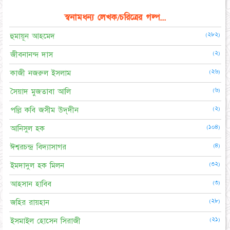
স্বনামধন্য লেখক/চরিত্রের গল্প...
(২৮২)
হুমায়ূন আহমেদ
(২)
জীবনানন্দ দাস
(২৬)
কাজী নজরুল ইসলাম
(৬)
সৈয়াদ মুজতাবা আলি
(২)
পল্লি কবি জসীম উদ্‌দীন
(১০৪)
আনিসুল হক
(৪)
ঈশ্বরচন্দ্র বিদ্যাসাগর
(৩২)
ইমদাদুল হক মিলন
(৩)
আহসান হাবিব
(২৮)
জহির রায়হান
(২১)
ইসমাইল হোসেন সিরাজী