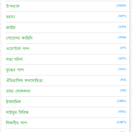
(১৯৯৬)
উপন্যাস
(৬৩৭)
রহস্য
(১৩৬)
ক্রাইম
(৩৬৯)
গোয়েন্দা কাহিনি
(৮৭)
ওয়েস্টার্ন গল্প
(৬৩৭)
সত্য ঘটনা
(১৩০)
যুদ্ধের গল্প
(৪২)
ঐতিহাসিক কথাসাহিত্য
(৬৩)
গ্রাম্য লোককথা
(১৯৪১)
ইসলামিক
(৫৫০)
সাইমুম সিরিজ
(১৬৪৭)
শিক্ষণীয় গল্প