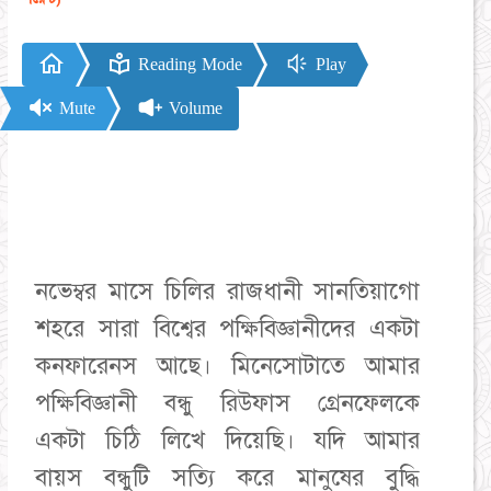
Reading Mode
Play
Mute
Volume