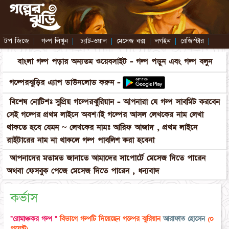
টপ জিজে
|
গল্প লিখুন
|
চ্যাট-ওয়াল
|
মেসেজ বক্স
|
লগইন
|
রেজিস্টার
|
বাংলা গল্প পড়ার অন্যতম ওয়েবসাইট - গল্প পড়ুন এবং গল্প বলুন
গল্পেরঝুড়ির এ্যাপ ডাউনলোড করুন -
বিশেষ নোটিশঃ সুপ্রিয় গল্পেরঝুরিয়ান - আপনারা যে গল্প সাবমিট করবেন
সেই গল্পের প্রথম লাইনে অবশ্যাই গল্পের আসল লেখকের নাম লেখা
থাকতে হবে যেমন ~ লেখকের নামঃ আরিফ আজাদ , প্রথম লাইনে
রাইটারের নাম না থাকলে গল্প পাবলিশ করা হবেনা
আপনাদের মতামত জানাতে আমাদের সাপোর্টে মেসেজ দিতে পারেন
অথবা ফেসবুক পেজে মেসেজ দিতে পারেন , ধন্যবাদ
কর্ভাস
"রোমাঞ্চকর গল্প "
বিভাগে গল্পটি দিয়েছেন গল্পের ঝুরিয়ান
আরাফাত হোসেন
(০
পয়েন্ট)