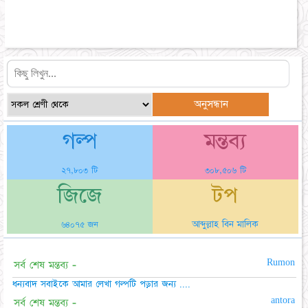
গল্প
মন্তব্য
২৭,৮০৩ টি
৩০৮,৫০৬ টি
জিজে
টপ
আব্দুল্লাহ বিন মালিক
৬৪০৭৫ জন
Rumon
সর্ব শেষ মন্তব্য -
ধন্যবাদ সবাইকে আমার লেখা গল্পটি পড়ার জন্য ....
antora
সর্ব শেষ মন্তব্য -