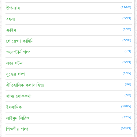
(১৯৯৬)
উপন্যাস
(৬৩৭)
রহস্য
(১৩৬)
ক্রাইম
(৩৬৯)
গোয়েন্দা কাহিনি
(৮৭)
ওয়েস্টার্ন গল্প
(৬৩৭)
সত্য ঘটনা
(১৩০)
যুদ্ধের গল্প
(৪২)
ঐতিহাসিক কথাসাহিত্য
(৬৩)
গ্রাম্য লোককথা
(১৯৪১)
ইসলামিক
(৫৫০)
সাইমুম সিরিজ
(১৬৪৭)
শিক্ষণীয় গল্প