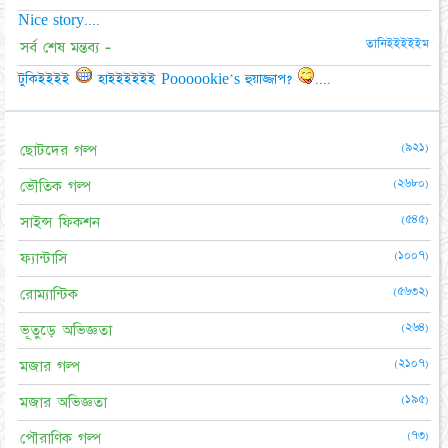
Nice story....
তানিইইইইইম
সর্ব শেষ মন্তব্য -
টুকিইইইই
হাইইইইইই Poooookie's হুয়াজ্জাপ?
....
(৯২১)
ছোটদের গল্প
(২৬৮০)
ভৌতিক গল্প
(৫৪৫)
সাইন্স ফিকশন
(১০০৭)
ফ্যান্টাসি
(৫৬৩২)
রোম্যান্টিক
(২৬৪)
ভূতুড়ে অভিজ্ঞতা
(২১০৭)
মজার গল্প
(১৯৫)
মজার অভিজ্ঞতা
(৭৩)
পৌরাণিক গল্প