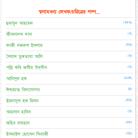
স্বনামধন্য লেখক/চরিত্রের গল্প...
(২৮২)
হুমায়ূন আহমেদ
(২)
জীবনানন্দ দাস
(২৬)
কাজী নজরুল ইসলাম
(৬)
সৈয়াদ মুজতাবা আলি
(২)
পল্লি কবি জসীম উদ্‌দীন
(১০৪)
আনিসুল হক
(৪)
ঈশ্বরচন্দ্র বিদ্যাসাগর
(৩২)
ইমদাদুল হক মিলন
(৩)
আহসান হাবিব
(২৮)
জহির রায়হান
(২১)
ইসমাইল হোসেন সিরাজী