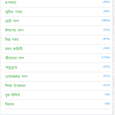
(৫৫৫)
রূপকথা
(৫১৮)
স্মৃতির পাতা
(১৪৩৬)
ছোট গল্প
(১৭০)
ঈশপের গল্প
(৪৭৮)
ভিন্ন খবর
(২১৩)
ভ্রমণ কাহিনী
(১৭৬৫)
জীবনের গল্প
(১৫২)
অদ্ভুতুড়ে
(৫০১)
রোমাঞ্চকর গল্প
(১০৫)
শিক্ষা উপকরন
(৯১)
বুক রিভিউ
(৫৯)
বিজ্ঞান