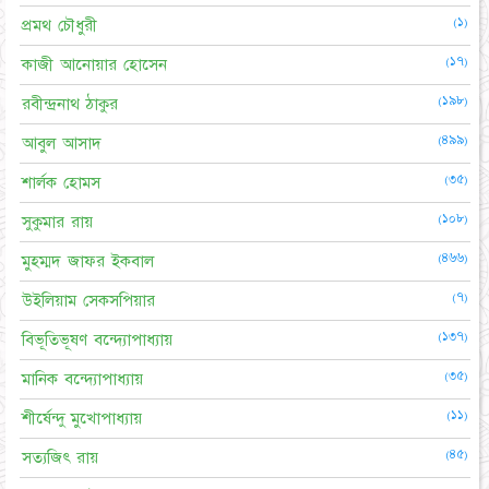
(১)
প্রমথ চৌধুরী
(১৭)
কাজী আনোয়ার হোসেন
(১৯৮)
রবীন্দ্রনাথ ঠাকুর
(৪৯৯)
আবুল আসাদ
(৩৫)
শার্লক হোমস
(১০৮)
সুকুমার রায়
(৪৬৬)
মুহম্মদ জাফর ইকবাল
(৭)
উইলিয়াম সেকসপিয়ার
(১৩৭)
বিভূতিভূষণ বন্দ্যোপাধ্যায়
(৩৫)
মানিক বন্দ্যোপাধ্যায়
(১১)
শীর্ষেন্দু মুখোপাধ্যায়
(৪৫)
সত্যজিৎ রায়