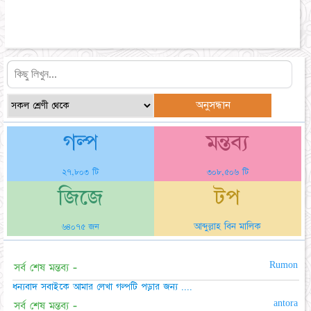
গল্প
মন্তব্য
২৭,৮০৩ টি
৩০৮,৫০৬ টি
জিজে
টপ
আব্দুল্লাহ বিন মালিক
৬৪০৭৫ জন
Rumon
সর্ব শেষ মন্তব্য -
ধন্যবাদ সবাইকে আমার লেখা গল্পটি পড়ার জন্য ....
antora
সর্ব শেষ মন্তব্য -