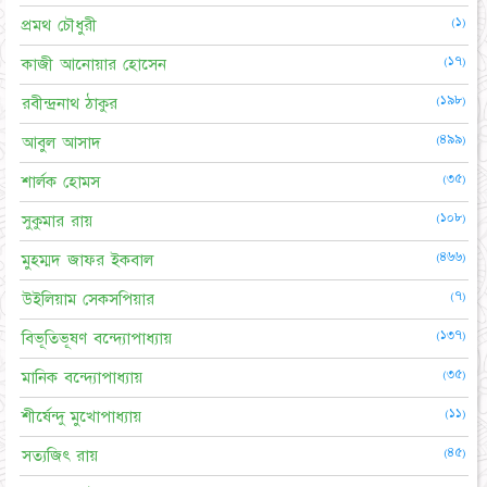
(১)
প্রমথ চৌধুরী
(১৭)
কাজী আনোয়ার হোসেন
(১৯৮)
রবীন্দ্রনাথ ঠাকুর
(৪৯৯)
আবুল আসাদ
(৩৫)
শার্লক হোমস
(১০৮)
সুকুমার রায়
(৪৬৬)
মুহম্মদ জাফর ইকবাল
(৭)
উইলিয়াম সেকসপিয়ার
(১৩৭)
বিভূতিভূষণ বন্দ্যোপাধ্যায়
(৩৫)
মানিক বন্দ্যোপাধ্যায়
(১১)
শীর্ষেন্দু মুখোপাধ্যায়
(৪৫)
সত্যজিৎ রায়