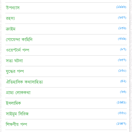
(১৯৯৬)
উপন্যাস
(৬৩৭)
রহস্য
(১৩৬)
ক্রাইম
(৩৬৯)
গোয়েন্দা কাহিনি
(৮৭)
ওয়েস্টার্ন গল্প
(৬৩৭)
সত্য ঘটনা
(১৩০)
যুদ্ধের গল্প
(৪২)
ঐতিহাসিক কথাসাহিত্য
(৬৩)
গ্রাম্য লোককথা
(১৯৪১)
ইসলামিক
(৫৫০)
সাইমুম সিরিজ
(১৬৪৭)
শিক্ষণীয় গল্প