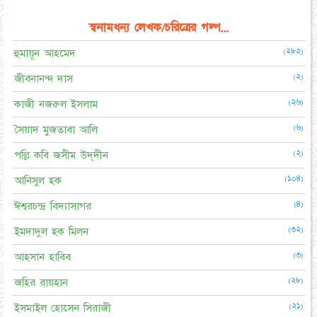
স্বনামধন্য লেখক/চরিত্রের গল্প...
(২৮২)
হুমায়ূন আহমেদ
(২)
জীবনানন্দ দাস
(২৬)
কাজী নজরুল ইসলাম
(৬)
সৈয়াদ মুজতাবা আলি
(২)
পল্লি কবি জসীম উদ্‌দীন
(১০৪)
আনিসুল হক
(৪)
ঈশ্বরচন্দ্র বিদ্যাসাগর
(৩২)
ইমদাদুল হক মিলন
(৩)
আহসান হাবিব
(২৮)
জহির রায়হান
(২১)
ইসমাইল হোসেন সিরাজী