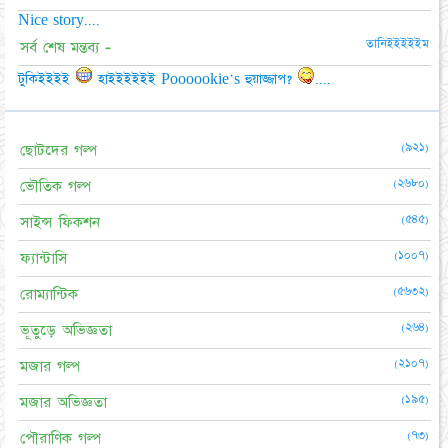
Nice story....
তানিইইইইইম
সর্ব শেষ মন্তব্য -
টুকিইইইই
হাইইইইইই Poooookie's হুয়াজ্জাপ?
....
(৯২১)
ছোটদের গল্প
(২৬৮০)
ভৌতিক গল্প
(৫৪৫)
সাইন্স ফিকশন
(১০০৭)
ফ্যান্টাসি
(৫৬৩২)
রোম্যান্টিক
(২৬৪)
ভূতুড়ে অভিজ্ঞতা
(২১০৭)
মজার গল্প
(১৯৫)
মজার অভিজ্ঞতা
(৭৩)
পৌরাণিক গল্প