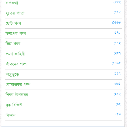
(৫৫৫)
রূপকথা
(৫১৮)
স্মৃতির পাতা
(১৪৩৬)
ছোট গল্প
(১৭০)
ঈশপের গল্প
(৪৭৮)
ভিন্ন খবর
(২১৩)
ভ্রমণ কাহিনী
(১৭৬৫)
জীবনের গল্প
(১৫২)
অদ্ভুতুড়ে
(৫০১)
রোমাঞ্চকর গল্প
(১০৫)
শিক্ষা উপকরন
(৯১)
বুক রিভিউ
(৫৯)
বিজ্ঞান