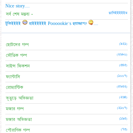
Nice story....
তানিইইইইইম
সর্ব শেষ মন্তব্য -
টুকিইইইই
হাইইইইইই Poooookie's হুয়াজ্জাপ?
....
(৯২১)
ছোটদের গল্প
(২৬৮০)
ভৌতিক গল্প
(৫৪৫)
সাইন্স ফিকশন
(১০০৭)
ফ্যান্টাসি
(৫৬৩২)
রোম্যান্টিক
(২৬৪)
ভূতুড়ে অভিজ্ঞতা
(২১০৭)
মজার গল্প
(১৯৫)
মজার অভিজ্ঞতা
(৭৩)
পৌরাণিক গল্প