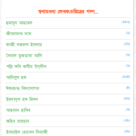
স্বনামধন্য লেখক/চরিত্রের গল্প...
(২৮২)
হুমায়ূন আহমেদ
(২)
জীবনানন্দ দাস
(২৬)
কাজী নজরুল ইসলাম
(৬)
সৈয়াদ মুজতাবা আলি
(২)
পল্লি কবি জসীম উদ্‌দীন
(১০৪)
আনিসুল হক
(৪)
ঈশ্বরচন্দ্র বিদ্যাসাগর
(৩২)
ইমদাদুল হক মিলন
(৩)
আহসান হাবিব
(২৮)
জহির রায়হান
(২১)
ইসমাইল হোসেন সিরাজী