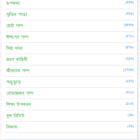
(৫৫৫)
রূপকথা
(৫১৮)
স্মৃতির পাতা
(১৪৩৬)
ছোট গল্প
(১৭০)
ঈশপের গল্প
(৪৭৮)
ভিন্ন খবর
(২১৩)
ভ্রমণ কাহিনী
(১৭৬৫)
জীবনের গল্প
(১৫২)
অদ্ভুতুড়ে
(৫০১)
রোমাঞ্চকর গল্প
(১০৫)
শিক্ষা উপকরন
(৯১)
বুক রিভিউ
(৫৯)
বিজ্ঞান