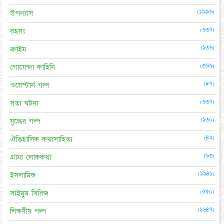
(১৯৯৬)
উপন্যাস
(৬৩৭)
রহস্য
(১৩৬)
ক্রাইম
(৩৬৯)
গোয়েন্দা কাহিনি
(৮৭)
ওয়েস্টার্ন গল্প
(৬৩৭)
সত্য ঘটনা
(১৩০)
যুদ্ধের গল্প
(৪২)
ঐতিহাসিক কথাসাহিত্য
(৬৩)
গ্রাম্য লোককথা
(১৯৪১)
ইসলামিক
(৫৫০)
সাইমুম সিরিজ
(১৬৪৭)
শিক্ষণীয় গল্প