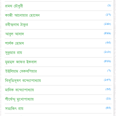
(১)
প্রমথ চৌধুরী
(১৭)
কাজী আনোয়ার হোসেন
(১৯৮)
রবীন্দ্রনাথ ঠাকুর
(৪৯৯)
আবুল আসাদ
(৩৫)
শার্লক হোমস
(১০৮)
সুকুমার রায়
(৪৬৬)
মুহম্মদ জাফর ইকবাল
(৭)
উইলিয়াম সেকসপিয়ার
(১৩৭)
বিভূতিভূষণ বন্দ্যোপাধ্যায়
(৩৫)
মানিক বন্দ্যোপাধ্যায়
(১১)
শীর্ষেন্দু মুখোপাধ্যায়
(৪৫)
সত্যজিৎ রায়