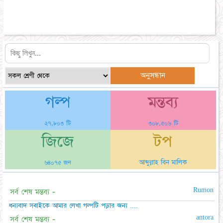
গল্প
মন্তব্য
২৭,৮০৩ টি
৩০৮,৫০৬ টি
জিজে
টপ
আব্দুল্লাহ বিন মালিক
৬৪০৭৫ জন
Rumon
সর্ব শেষ মন্তব্য -
ধন্যবাদ সবাইকে আমার লেখা গল্পটি পড়ার জন্য ....
antora
সর্ব শেষ মন্তব্য -