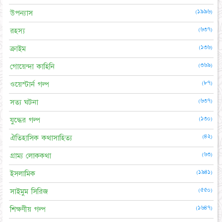
(১৯৯৬)
উপন্যাস
(৬৩৭)
রহস্য
(১৩৬)
ক্রাইম
(৩৬৯)
গোয়েন্দা কাহিনি
(৮৭)
ওয়েস্টার্ন গল্প
(৬৩৭)
সত্য ঘটনা
(১৩০)
যুদ্ধের গল্প
(৪২)
ঐতিহাসিক কথাসাহিত্য
(৬৩)
গ্রাম্য লোককথা
(১৯৪১)
ইসলামিক
(৫৫০)
সাইমুম সিরিজ
(১৬৪৭)
শিক্ষণীয় গল্প