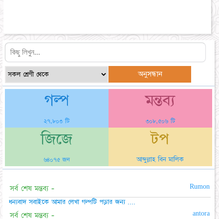
গল্প
মন্তব্য
২৭,৮০৩ টি
৩০৮,৫০৬ টি
জিজে
টপ
আব্দুল্লাহ বিন মালিক
৬৪০৭৫ জন
Rumon
সর্ব শেষ মন্তব্য -
ধন্যবাদ সবাইকে আমার লেখা গল্পটি পড়ার জন্য ....
antora
সর্ব শেষ মন্তব্য -