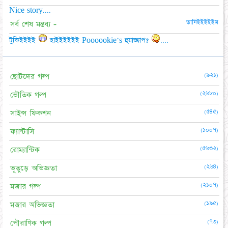
Nice story....
তানিইইইইইম
সর্ব শেষ মন্তব্য -
টুকিইইইই
হাইইইইইই Poooookie's হুয়াজ্জাপ?
....
(৯২১)
ছোটদের গল্প
(২৬৮০)
ভৌতিক গল্প
(৫৪৫)
সাইন্স ফিকশন
(১০০৭)
ফ্যান্টাসি
(৫৬৩২)
রোম্যান্টিক
(২৬৪)
ভূতুড়ে অভিজ্ঞতা
(২১০৭)
মজার গল্প
(১৯৫)
মজার অভিজ্ঞতা
(৭৩)
পৌরাণিক গল্প