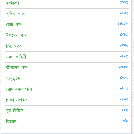
(৫৫৫)
রূপকথা
(৫১৮)
স্মৃতির পাতা
(১৪৩৬)
ছোট গল্প
(১৭০)
ঈশপের গল্প
(৪৭৮)
ভিন্ন খবর
(২১৩)
ভ্রমণ কাহিনী
(১৭৬৫)
জীবনের গল্প
(১৫২)
অদ্ভুতুড়ে
(৫০১)
রোমাঞ্চকর গল্প
(১০৫)
শিক্ষা উপকরন
(৯১)
বুক রিভিউ
(৫৯)
বিজ্ঞান