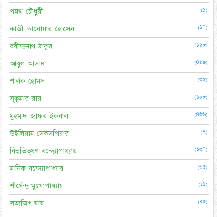
(১)
প্রমথ চৌধুরী
(১৭)
কাজী আনোয়ার হোসেন
(১৯৮)
রবীন্দ্রনাথ ঠাকুর
(৪৯৯)
আবুল আসাদ
(৩৫)
শার্লক হোমস
(১০৮)
সুকুমার রায়
(৪৬৬)
মুহম্মদ জাফর ইকবাল
(৭)
উইলিয়াম সেকসপিয়ার
(১৩৭)
বিভূতিভূষণ বন্দ্যোপাধ্যায়
(৩৫)
মানিক বন্দ্যোপাধ্যায়
(১১)
শীর্ষেন্দু মুখোপাধ্যায়
(৪৫)
সত্যজিৎ রায়