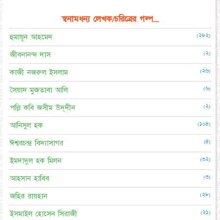
স্বনামধন্য লেখক/চরিত্রের গল্প...
(২৮২)
হুমায়ূন আহমেদ
(২)
জীবনানন্দ দাস
(২৬)
কাজী নজরুল ইসলাম
(৬)
সৈয়াদ মুজতাবা আলি
(২)
পল্লি কবি জসীম উদ্‌দীন
(১০৪)
আনিসুল হক
(৪)
ঈশ্বরচন্দ্র বিদ্যাসাগর
(৩২)
ইমদাদুল হক মিলন
(৩)
আহসান হাবিব
(২৮)
জহির রায়হান
(২১)
ইসমাইল হোসেন সিরাজী