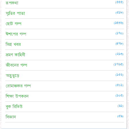
(৫৫৫)
রূপকথা
(৫১৮)
স্মৃতির পাতা
(১৪৩৬)
ছোট গল্প
(১৭০)
ঈশপের গল্প
(৪৭৮)
ভিন্ন খবর
(২১৩)
ভ্রমণ কাহিনী
(১৭৬৫)
জীবনের গল্প
(১৫২)
অদ্ভুতুড়ে
(৫০১)
রোমাঞ্চকর গল্প
(১০৫)
শিক্ষা উপকরন
(৯১)
বুক রিভিউ
(৫৯)
বিজ্ঞান