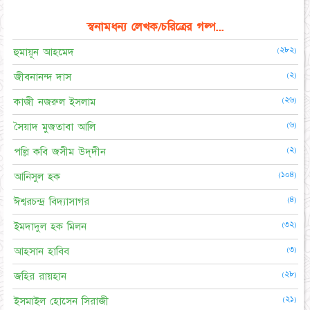
স্বনামধন্য লেখক/চরিত্রের গল্প...
(২৮২)
হুমায়ূন আহমেদ
(২)
জীবনানন্দ দাস
(২৬)
কাজী নজরুল ইসলাম
(৬)
সৈয়াদ মুজতাবা আলি
(২)
পল্লি কবি জসীম উদ্‌দীন
(১০৪)
আনিসুল হক
(৪)
ঈশ্বরচন্দ্র বিদ্যাসাগর
(৩২)
ইমদাদুল হক মিলন
(৩)
আহসান হাবিব
(২৮)
জহির রায়হান
(২১)
ইসমাইল হোসেন সিরাজী