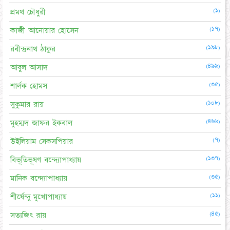
(১)
প্রমথ চৌধুরী
(১৭)
কাজী আনোয়ার হোসেন
(১৯৮)
রবীন্দ্রনাথ ঠাকুর
(৪৯৯)
আবুল আসাদ
(৩৫)
শার্লক হোমস
(১০৮)
সুকুমার রায়
(৪৬৬)
মুহম্মদ জাফর ইকবাল
(৭)
উইলিয়াম সেকসপিয়ার
(১৩৭)
বিভূতিভূষণ বন্দ্যোপাধ্যায়
(৩৫)
মানিক বন্দ্যোপাধ্যায়
(১১)
শীর্ষেন্দু মুখোপাধ্যায়
(৪৫)
সত্যজিৎ রায়