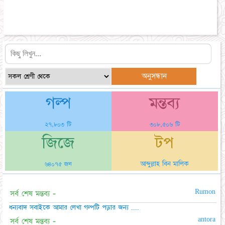
গল্প
মন্তব্য
২৭,৮০৩ টি
৩০৮,৫০৬ টি
জিজে
টপ
আব্দুল্লাহ বিন মালিক
৬৪০৭৫ জন
Rumon
সর্ব শেষ মন্তব্য -
ধন্যবাদ সবাইকে আমার লেখা গল্পটি পড়ার জন্য ....
antora
সর্ব শেষ মন্তব্য -