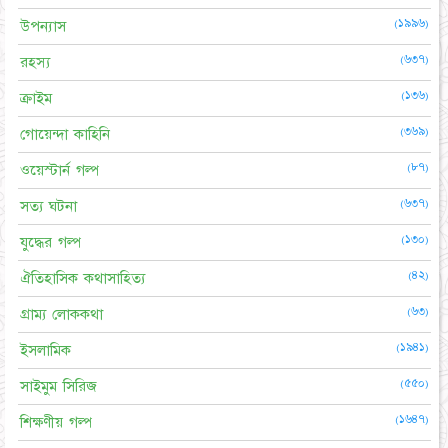
(১৯৯৬)
উপন্যাস
(৬৩৭)
রহস্য
(১৩৬)
ক্রাইম
(৩৬৯)
গোয়েন্দা কাহিনি
(৮৭)
ওয়েস্টার্ন গল্প
(৬৩৭)
সত্য ঘটনা
(১৩০)
যুদ্ধের গল্প
(৪২)
ঐতিহাসিক কথাসাহিত্য
(৬৩)
গ্রাম্য লোককথা
(১৯৪১)
ইসলামিক
(৫৫০)
সাইমুম সিরিজ
(১৬৪৭)
শিক্ষণীয় গল্প