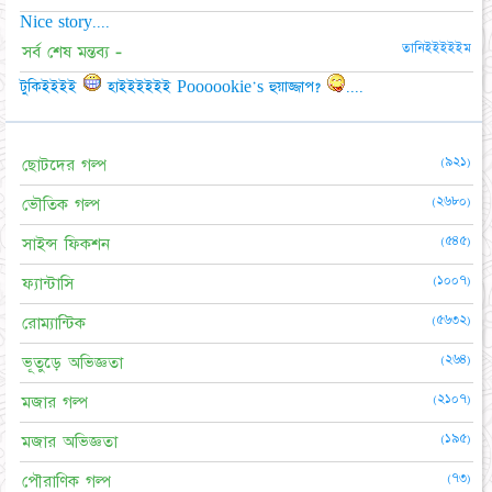
Nice story....
তানিইইইইইম
সর্ব শেষ মন্তব্য -
টুকিইইইই
হাইইইইইই Poooookie's হুয়াজ্জাপ?
....
(৯২১)
ছোটদের গল্প
(২৬৮০)
ভৌতিক গল্প
(৫৪৫)
সাইন্স ফিকশন
(১০০৭)
ফ্যান্টাসি
(৫৬৩২)
রোম্যান্টিক
(২৬৪)
ভূতুড়ে অভিজ্ঞতা
(২১০৭)
মজার গল্প
(১৯৫)
মজার অভিজ্ঞতা
(৭৩)
পৌরাণিক গল্প