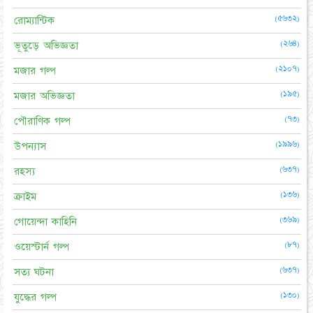
(৫৬৩২)
রোম্যান্টিক
(২৬৪)
ভূতুড়ে অভিজ্ঞতা
(২১০৭)
মজার গল্প
(১৯৫)
মজার অভিজ্ঞতা
(৭৩)
পৌরাণিক গল্প
(১৯৯৬)
উপন্যাস
(৬৩৭)
রহস্য
(১৩৬)
ক্রাইম
(৩৬৯)
গোয়েন্দা কাহিনি
(৮৭)
ওয়েস্টার্ন গল্প
(৬৩৭)
সত্য ঘটনা
(১৩০)
যুদ্ধের গল্প