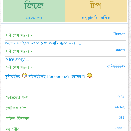
জিজে
টপ
আব্দুল্লাহ বিন মালিক
৬৪০৭৫ জন
Rumon
সর্ব শেষ মন্তব্য -
ধন্যবাদ সবাইকে আমার লেখা গল্পটি পড়ার জন্য ....
antora
সর্ব শেষ মন্তব্য -
Nice story....
তানিইইইইইম
সর্ব শেষ মন্তব্য -
টুকিইইইই
হাইইইইইই Poooookie's হুয়াজ্জাপ?
....
(৯২১)
ছোটদের গল্প
(২৬৮০)
ভৌতিক গল্প
(৫৪৫)
সাইন্স ফিকশন
(১০০৭)
ফ্যান্টাসি