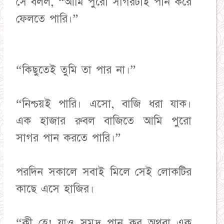
সে বলল, “আমি পুরো সাগরটাই পান করে
ফেলতে পারি।”
“কিছুতেই তুমি তা পার না।”
“নিশ্চয়ই পারি। এসো, বাজি ধরা যাক।
এক হাজার রুবল বাজিতে আমি পুরো
সাগর পান করতে পারি।”
পরদিন সকালে সবাই মিলে সেই লোকটির
কাছে এসে হাজির।
“কী হে! যাও সমুদ্র পান কর অথবা এক