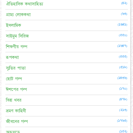
(৪২)
ঐতিহাসিক কথাসাহিত্য
(৬৩)
গ্রাম্য লোককথা
(১৯৪১)
ইসলামিক
(৫৫০)
সাইমুম সিরিজ
(১৬৪৭)
শিক্ষণীয় গল্প
(৫৫৫)
রূপকথা
(৫১৮)
স্মৃতির পাতা
(১৪৩৬)
ছোট গল্প
(১৭০)
ঈশপের গল্প
(৪৭৮)
ভিন্ন খবর
(২১৩)
ভ্রমণ কাহিনী
(১৭৬৫)
জীবনের গল্প
(১৫২)
অদ্ভুতুড়ে