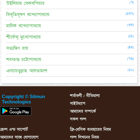
(৭)
উইলিয়াম সেকসপিয়ার
(১৩৭)
বিভূতিভূষণ বন্দ্যোপাধ্যায়
(৩৫)
মানিক বন্দ্যোপাধ্যায়
(১১)
শীর্ষেন্দু মুখোপাধ্যায়
(৪৫)
সত্যজিৎ রায়
(৭৯)
শরৎচন্দ্র চট্টোপাধ্যায়
(১০)
এনায়েতুল্লাহ আলতামাশ
শর্তাবলী / নীতিমালা
Copyright © Silmun
Technologies
সাইটম্যাপ
আমাদের সম্পর্কে
সকল গল্প
হেল্প এন্ড সাপোর্ট
ফ্রি-বেসিক ব্যবহারের নিয়ম
আমাদের সাথে যোগাযোগ
গল্প লিখনের নিয়ম