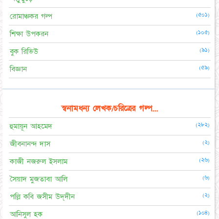
(৫০১)
রোমাঞ্চকর গল্প
(১০৫)
শিক্ষা উপকরন
(৯১)
বুক রিভিউ
(৫৯)
বিজ্ঞান
স্বনামধন্য লেখক/চরিত্রের গল্প...
(২৮২)
হুমায়ূন আহমেদ
(২)
জীবনানন্দ দাস
(২৬)
কাজী নজরুল ইসলাম
(৬)
সৈয়াদ মুজতাবা আলি
(২)
পল্লি কবি জসীম উদ্‌দীন
(১০৪)
আনিসুল হক