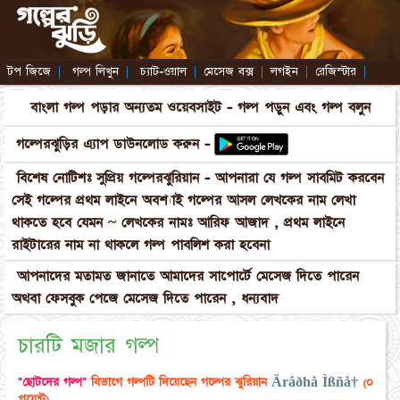
টপ জিজে
|
গল্প লিখুন
|
চ্যাট-ওয়াল
|
মেসেজ বক্স
|
লগইন
|
রেজিস্টার
|
বাংলা গল্প পড়ার অন্যতম ওয়েবসাইট - গল্প পড়ুন এবং গল্প বলুন
গল্পেরঝুড়ির এ্যাপ ডাউনলোড করুন -
বিশেষ নোটিশঃ সুপ্রিয় গল্পেরঝুরিয়ান - আপনারা যে গল্প সাবমিট করবেন
সেই গল্পের প্রথম লাইনে অবশ্যাই গল্পের আসল লেখকের নাম লেখা
থাকতে হবে যেমন ~ লেখকের নামঃ আরিফ আজাদ , প্রথম লাইনে
রাইটারের নাম না থাকলে গল্প পাবলিশ করা হবেনা
আপনাদের মতামত জানাতে আমাদের সাপোর্টে মেসেজ দিতে পারেন
অথবা ফেসবুক পেজে মেসেজ দিতে পারেন , ধন্যবাদ
চারটি মজার গল্প
"ছোটদের গল্প"
বিভাগে গল্পটি দিয়েছেন গল্পের ঝুরিয়ান
Äråðhå Ìßñå†
(০
পয়েন্ট)