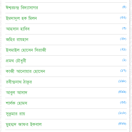
(৪)
ঈশ্বরচন্দ্র বিদ্যাসাগর
(৩২)
ইমদাদুল হক মিলন
(৩)
আহসান হাবিব
(২৮)
জহির রায়হান
(২১)
ইসমাইল হোসেন সিরাজী
(১)
প্রমথ চৌধুরী
(১৭)
কাজী আনোয়ার হোসেন
(১৯৮)
রবীন্দ্রনাথ ঠাকুর
(৪৯৯)
আবুল আসাদ
(৩৫)
শার্লক হোমস
(১০৮)
সুকুমার রায়
(৪৬৬)
মুহম্মদ জাফর ইকবাল