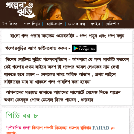
টপ জিজে
|
গল্প লিখুন
|
চ্যাট-ওয়াল
|
মেসেজ বক্স
|
লগইন
|
রেজিস্টার
|
বাংলা গল্প পড়ার অন্যতম ওয়েবসাইট - গল্প পড়ুন এবং গল্প বলুন
গল্পেরঝুড়ির এ্যাপ ডাউনলোড করুন -
বিশেষ নোটিশঃ সুপ্রিয় গল্পেরঝুরিয়ান - আপনারা যে গল্প সাবমিট করবেন
সেই গল্পের প্রথম লাইনে অবশ্যাই গল্পের আসল লেখকের নাম লেখা
থাকতে হবে যেমন ~ লেখকের নামঃ আরিফ আজাদ , প্রথম লাইনে
রাইটারের নাম না থাকলে গল্প পাবলিশ করা হবেনা
আপনাদের মতামত জানাতে আমাদের সাপোর্টে মেসেজ দিতে পারেন
অথবা ফেসবুক পেজে মেসেজ দিতে পারেন , ধন্যবাদ
পিচ্চি বর ৮
"পৌরাণিক গল্প"
বিভাগে গল্পটি দিয়েছেন গল্পের ঝুরিয়ান
FAHAD
(০
পয়েন্ট)