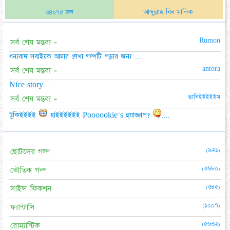
আব্দুল্লাহ বিন মালিক
৬৪০৭৫ জন
Rumon
সর্ব শেষ মন্তব্য -
ধন্যবাদ সবাইকে আমার লেখা গল্পটি পড়ার জন্য ....
antora
সর্ব শেষ মন্তব্য -
Nice story....
তানিইইইইইম
সর্ব শেষ মন্তব্য -
টুকিইইইই
হাইইইইইই Poooookie's হুয়াজ্জাপ?
....
(৯২১)
ছোটদের গল্প
(২৬৮০)
ভৌতিক গল্প
(৫৪৫)
সাইন্স ফিকশন
(১০০৭)
ফ্যান্টাসি
(৫৬৩২)
রোম্যান্টিক