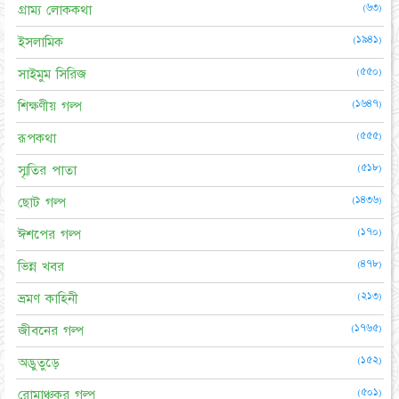
(৬৩)
গ্রাম্য লোককথা
(১৯৪১)
ইসলামিক
(৫৫০)
সাইমুম সিরিজ
(১৬৪৭)
শিক্ষণীয় গল্প
(৫৫৫)
রূপকথা
(৫১৮)
স্মৃতির পাতা
(১৪৩৬)
ছোট গল্প
(১৭০)
ঈশপের গল্প
(৪৭৮)
ভিন্ন খবর
(২১৩)
ভ্রমণ কাহিনী
(১৭৬৫)
জীবনের গল্প
(১৫২)
অদ্ভুতুড়ে
(৫০১)
রোমাঞ্চকর গল্প