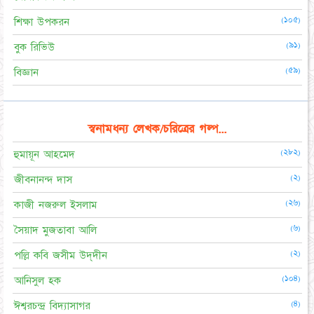
(১০৫)
শিক্ষা উপকরন
(৯১)
বুক রিভিউ
(৫৯)
বিজ্ঞান
স্বনামধন্য লেখক/চরিত্রের গল্প...
(২৮২)
হুমায়ূন আহমেদ
(২)
জীবনানন্দ দাস
(২৬)
কাজী নজরুল ইসলাম
(৬)
সৈয়াদ মুজতাবা আলি
(২)
পল্লি কবি জসীম উদ্‌দীন
(১০৪)
আনিসুল হক
(৪)
ঈশ্বরচন্দ্র বিদ্যাসাগর