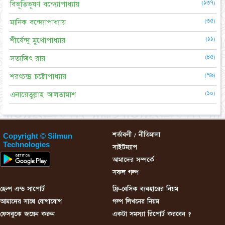
(১৩৭)
বিভূতিভূষণ বন্দ্যোপাধ্যায়
(৩৫)
মানিক বন্দ্যোপাধ্যায়
(১১)
শীর্ষেন্দু মুখোপাধ্যায়
(৪৫)
সত্যজিৎ রায়
(৭৯)
শরৎচন্দ্র চট্টোপাধ্যায়
(১০)
এনায়েতুল্লাহ আলতামাশ
শর্তাবলী / নীতিমালা
Copyright © Silmun
Technologies
সাইটম্যাপ
আমাদের সম্পর্কে
সকল গল্প
হেল্প এন্ড সাপোর্ট
ফ্রি-বেসিক ব্যবহারের নিয়ম
আমাদের সাথে যোগাযোগ
গল্প লিখনের নিয়ম
ফেসবুকে জয়েন করুন
একটা সমস্যা রিপোর্ট করবেন ?