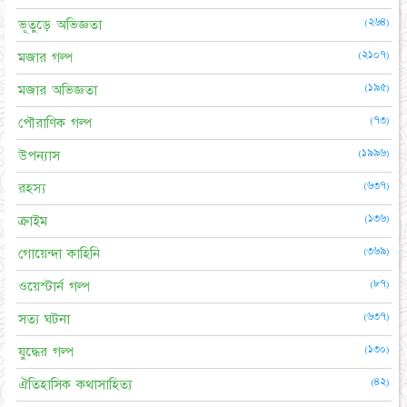
(২৬৪)
ভূতুড়ে অভিজ্ঞতা
(২১০৭)
মজার গল্প
(১৯৫)
মজার অভিজ্ঞতা
(৭৩)
পৌরাণিক গল্প
(১৯৯৬)
উপন্যাস
(৬৩৭)
রহস্য
(১৩৬)
ক্রাইম
(৩৬৯)
গোয়েন্দা কাহিনি
(৮৭)
ওয়েস্টার্ন গল্প
(৬৩৭)
সত্য ঘটনা
(১৩০)
যুদ্ধের গল্প
(৪২)
ঐতিহাসিক কথাসাহিত্য