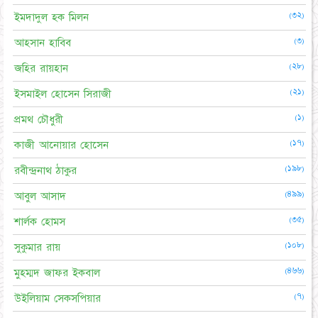
(৩২)
ইমদাদুল হক মিলন
(৩)
আহসান হাবিব
(২৮)
জহির রায়হান
(২১)
ইসমাইল হোসেন সিরাজী
(১)
প্রমথ চৌধুরী
(১৭)
কাজী আনোয়ার হোসেন
(১৯৮)
রবীন্দ্রনাথ ঠাকুর
(৪৯৯)
আবুল আসাদ
(৩৫)
শার্লক হোমস
(১০৮)
সুকুমার রায়
(৪৬৬)
মুহম্মদ জাফর ইকবাল
(৭)
উইলিয়াম সেকসপিয়ার