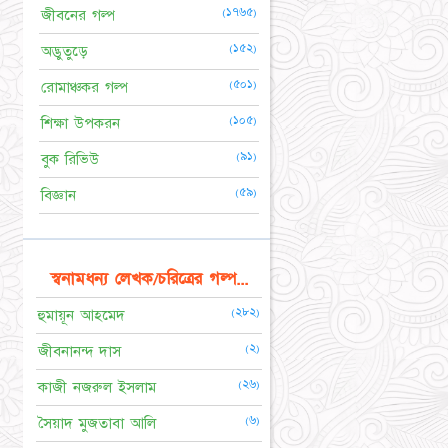
(১৭৬৫)
জীবনের গল্প
(১৫২)
অদ্ভুতুড়ে
(৫০১)
রোমাঞ্চকর গল্প
(১০৫)
শিক্ষা উপকরন
(৯১)
বুক রিভিউ
(৫৯)
বিজ্ঞান
স্বনামধন্য লেখক/চরিত্রের গল্প...
(২৮২)
হুমায়ূন আহমেদ
(২)
জীবনানন্দ দাস
(২৬)
কাজী নজরুল ইসলাম
(৬)
সৈয়াদ মুজতাবা আলি