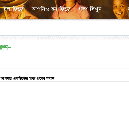
টপ জিজে
আপনিও হন জিজে
গল্প লিখুন
রুন-
আপনার একাউন্টের তথ্য প্রবেশ করান