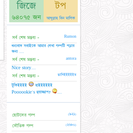
জিজে
টপ
৬৪০৭৫ জন
আব্দুল্লাহ বিন মালিক
Rumon
সর্ব শেষ মন্তব্য -
ধন্যবাদ সবাইকে আমার লেখা গল্পটি পড়ার
জন্য ....
antora
সর্ব শেষ মন্তব্য -
Nice story....
তানিইইইইইম
সর্ব শেষ মন্তব্য -
টুকিইইইই
হাইইইইইই
Poooookie's হুয়াজ্জাপ?
....
(৯২১)
ছোটদের গল্প
(২৬৮০)
ভৌতিক গল্প