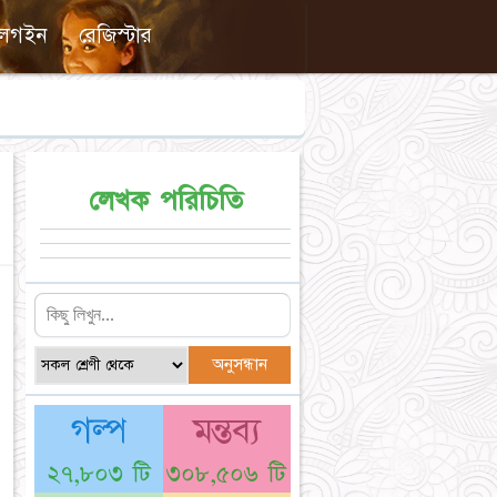
লগইন
রেজিস্টার
লেখক পরিচিতি
গল্প
মন্তব্য
২৭,৮০৩ টি
৩০৮,৫০৬ টি