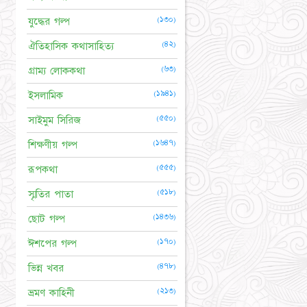
(১৩০)
যুদ্ধের গল্প
(৪২)
ঐতিহাসিক কথাসাহিত্য
(৬৩)
গ্রাম্য লোককথা
(১৯৪১)
ইসলামিক
(৫৫০)
সাইমুম সিরিজ
(১৬৪৭)
শিক্ষণীয় গল্প
(৫৫৫)
রূপকথা
(৫১৮)
স্মৃতির পাতা
(১৪৩৬)
ছোট গল্প
(১৭০)
ঈশপের গল্প
(৪৭৮)
ভিন্ন খবর
(২১৩)
ভ্রমণ কাহিনী