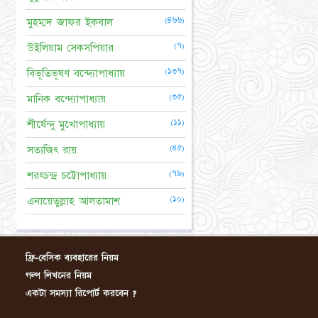
(৪৬৬)
মুহম্মদ জাফর ইকবাল
(৭)
উইলিয়াম সেকসপিয়ার
(১৩৭)
বিভূতিভূষণ বন্দ্যোপাধ্যায়
(৩৫)
মানিক বন্দ্যোপাধ্যায়
(১১)
শীর্ষেন্দু মুখোপাধ্যায়
(৪৫)
সত্যজিৎ রায়
(৭৯)
শরৎচন্দ্র চট্টোপাধ্যায়
(১০)
এনায়েতুল্লাহ আলতামাশ
ফ্রি-বেসিক ব্যবহারের নিয়ম
গল্প লিখনের নিয়ম
একটা সমস্যা রিপোর্ট করবেন ?