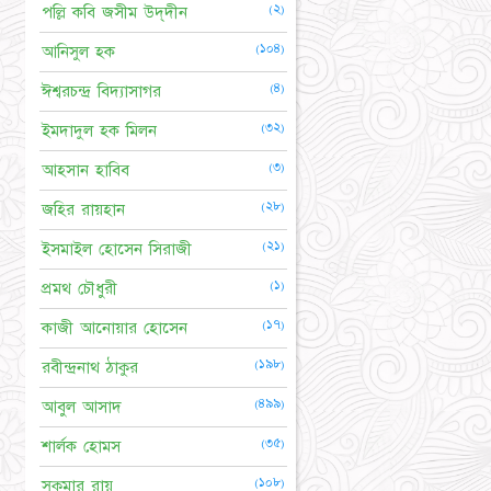
(২)
পল্লি কবি জসীম উদ্‌দীন
(১০৪)
আনিসুল হক
(৪)
ঈশ্বরচন্দ্র বিদ্যাসাগর
(৩২)
ইমদাদুল হক মিলন
(৩)
আহসান হাবিব
(২৮)
জহির রায়হান
(২১)
ইসমাইল হোসেন সিরাজী
(১)
প্রমথ চৌধুরী
(১৭)
কাজী আনোয়ার হোসেন
(১৯৮)
রবীন্দ্রনাথ ঠাকুর
(৪৯৯)
আবুল আসাদ
(৩৫)
শার্লক হোমস
(১০৮)
সুকুমার রায়