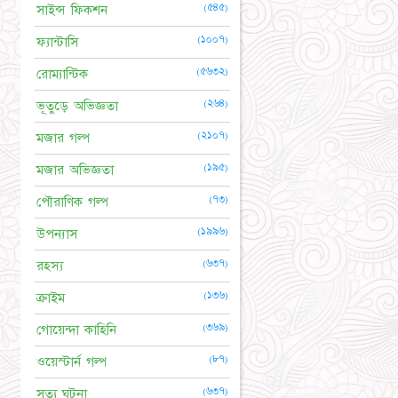
(৫৪৫)
সাইন্স ফিকশন
(১০০৭)
ফ্যান্টাসি
(৫৬৩২)
রোম্যান্টিক
(২৬৪)
ভূতুড়ে অভিজ্ঞতা
(২১০৭)
মজার গল্প
(১৯৫)
মজার অভিজ্ঞতা
(৭৩)
পৌরাণিক গল্প
(১৯৯৬)
উপন্যাস
(৬৩৭)
রহস্য
(১৩৬)
ক্রাইম
(৩৬৯)
গোয়েন্দা কাহিনি
(৮৭)
ওয়েস্টার্ন গল্প
(৬৩৭)
সত্য ঘটনা