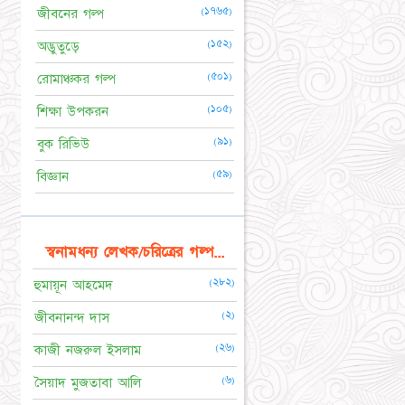
(১৭৬৫)
জীবনের গল্প
(১৫২)
অদ্ভুতুড়ে
(৫০১)
রোমাঞ্চকর গল্প
(১০৫)
শিক্ষা উপকরন
(৯১)
বুক রিভিউ
(৫৯)
বিজ্ঞান
স্বনামধন্য লেখক/চরিত্রের গল্প...
(২৮২)
হুমায়ূন আহমেদ
(২)
জীবনানন্দ দাস
(২৬)
কাজী নজরুল ইসলাম
(৬)
সৈয়াদ মুজতাবা আলি