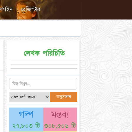
লগইন
রেজিস্টার
লেখক পরিচিতি
গল্প
মন্তব্য
২৭,৮০৩ টি
৩০৮,৫০৬ টি