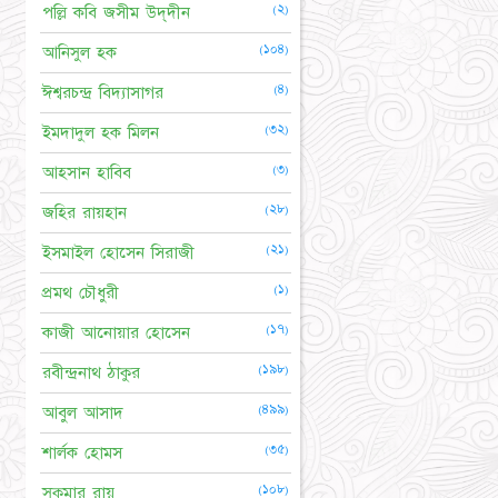
(২)
পল্লি কবি জসীম উদ্‌দীন
(১০৪)
আনিসুল হক
(৪)
ঈশ্বরচন্দ্র বিদ্যাসাগর
(৩২)
ইমদাদুল হক মিলন
(৩)
আহসান হাবিব
(২৮)
জহির রায়হান
(২১)
ইসমাইল হোসেন সিরাজী
(১)
প্রমথ চৌধুরী
(১৭)
কাজী আনোয়ার হোসেন
(১৯৮)
রবীন্দ্রনাথ ঠাকুর
(৪৯৯)
আবুল আসাদ
(৩৫)
শার্লক হোমস
(১০৮)
সুকুমার রায়