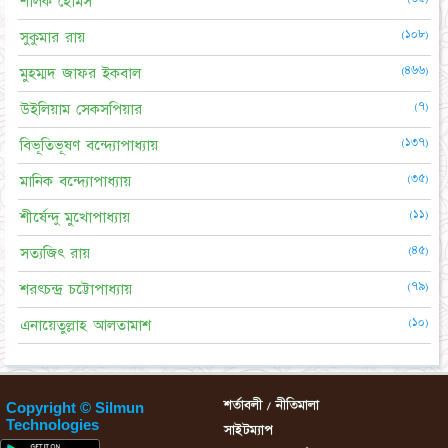
শার্লক হোমস
(১০৮)
সুকুমার রায়
(৪৬৬)
মুহম্মদ জাফর ইকবাল
(৭)
উইলিয়াম সেকসপিয়ার
(১৩৭)
বিভূতিভূষণ বন্দ্যোপাধ্যায়
(৩৫)
মানিক বন্দ্যোপাধ্যায়
(১১)
শীর্ষেন্দু মুখোপাধ্যায়
(৪৫)
সত্যজিৎ রায়
(৭৯)
শরৎচন্দ্র চট্টোপাধ্যায়
(১০)
এনায়েতুল্লাহ আলতামাশ
শর্তাবলী / নীতিমালা
Copyright © Silmun
Technologies
সাইটম্যাপ