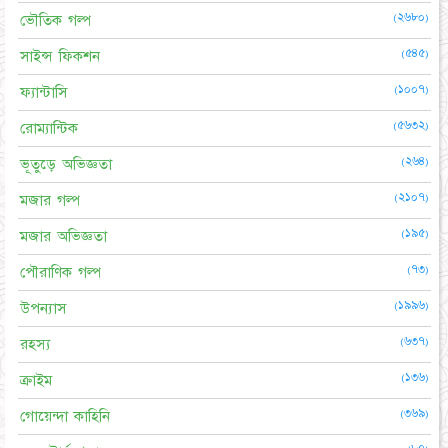
(২৬৮০)
ভৌতিক গল্প
(৫৪৫)
সাইন্স ফিকশন
(১০০৭)
ফ্যান্টাসি
(৫৬৩২)
রোম্যান্টিক
(২৬৪)
ভূতুড়ে অভিজ্ঞতা
(২১০৭)
মজার গল্প
(১৯৫)
মজার অভিজ্ঞতা
(৭৩)
পৌরাণিক গল্প
(১৯৯৬)
উপন্যাস
(৬৩৭)
রহস্য
(১৩৬)
ক্রাইম
(৩৬৯)
গোয়েন্দা কাহিনি