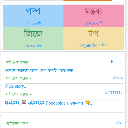
গল্প
মন্তব্য
২৭,৮০৩ টি
৩০৮,৫০৬ টি
জিজে
টপ
আব্দুল্লাহ বিন মালিক
৬৪০৭৫ জন
Rumon
সর্ব শেষ মন্তব্য -
ধন্যবাদ সবাইকে আমার লেখা গল্পটি পড়ার জন্য ....
antora
সর্ব শেষ মন্তব্য -
Nice story....
তানিইইইইইম
সর্ব শেষ মন্তব্য -
টুকিইইইই
হাইইইইইই Poooookie's হুয়াজ্জাপ?
....
(৯২১)
ছোটদের গল্প