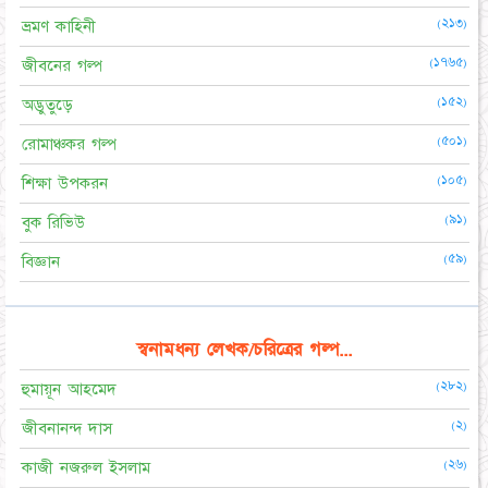
(২১৩)
ভ্রমণ কাহিনী
(১৭৬৫)
জীবনের গল্প
(১৫২)
অদ্ভুতুড়ে
(৫০১)
রোমাঞ্চকর গল্প
(১০৫)
শিক্ষা উপকরন
(৯১)
বুক রিভিউ
(৫৯)
বিজ্ঞান
স্বনামধন্য লেখক/চরিত্রের গল্প...
(২৮২)
হুমায়ূন আহমেদ
(২)
জীবনানন্দ দাস
(২৬)
কাজী নজরুল ইসলাম