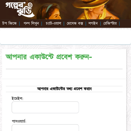
টপ জিজে
|
গল্প লিখুন
|
চ্যাট-ওয়াল
|
মেসেজ বক্স
|
লগইন
|
রেজিস্টার
|
আপনার একাউন্টে প্রবেশ করুন-
আপনার একাউন্টের তথ্য প্রবেশ করান
ইমেইল:
পাসওয়ার্ড: