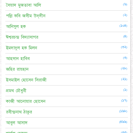
(৬)
সৈয়াদ মুজতাবা আলি
(২)
পল্লি কবি জসীম উদ্‌দীন
(১০৪)
আনিসুল হক
(৪)
ঈশ্বরচন্দ্র বিদ্যাসাগর
(৩২)
ইমদাদুল হক মিলন
(৩)
আহসান হাবিব
(২৮)
জহির রায়হান
(২১)
ইসমাইল হোসেন সিরাজী
(১)
প্রমথ চৌধুরী
(১৭)
কাজী আনোয়ার হোসেন
(১৯৮)
রবীন্দ্রনাথ ঠাকুর
(৪৯৯)
আবুল আসাদ
(৩৫)