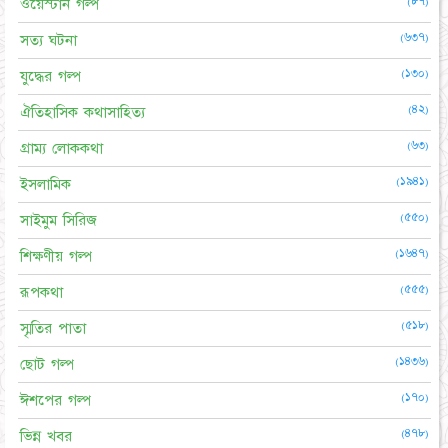
(৮৭)
ওয়েস্টার্ন গল্প
(৬৩৭)
সত্য ঘটনা
(১৩০)
যুদ্ধের গল্প
(৪২)
ঐতিহাসিক কথাসাহিত্য
(৬৩)
গ্রাম্য লোককথা
(১৯৪১)
ইসলামিক
(৫৫০)
সাইমুম সিরিজ
(১৬৪৭)
শিক্ষণীয় গল্প
(৫৫৫)
রূপকথা
(৫১৮)
স্মৃতির পাতা
(১৪৩৬)
ছোট গল্প
(১৭০)
ঈশপের গল্প
(৪৭৮)
ভিন্ন খবর