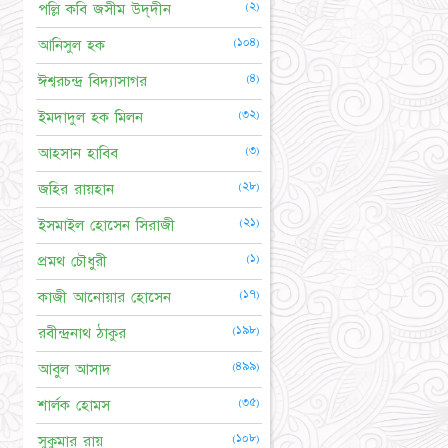
(২)
পল্লি কবি জসীম উদ্‌দীন
(১০৪)
আনিসুল হক
(৪)
ঈশ্বরচন্দ্র বিদ্যাসাগর
(৩২)
ইমদাদুল হক মিলন
(৩)
আহসান হাবিব
(২৮)
জহির রায়হান
(২১)
ইসমাইল হোসেন সিরাজী
(১)
প্রমথ চৌধুরী
(১৭)
কাজী আনোয়ার হোসেন
(১৯৮)
রবীন্দ্রনাথ ঠাকুর
(৪৯৯)
আবুল আসাদ
(৩৫)
শার্লক হোমস
(১০৮)
সুকুমার রায়