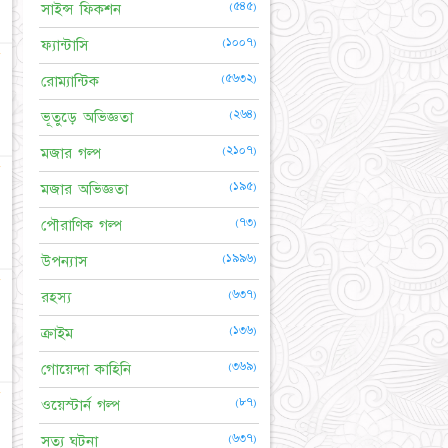
(৫৪৫)
সাইন্স ফিকশন
(১০০৭)
ফ্যান্টাসি
★
(৫৬৩২)
রোম্যান্টিক
(২৬৪)
ভূতুড়ে অভিজ্ঞতা
(২১০৭)
মজার গল্প
★
(১৯৫)
মজার অভিজ্ঞতা
(৭৩)
পৌরাণিক গল্প
(১৯৯৬)
উপন্যাস
★
(৬৩৭)
রহস্য
(১৩৬)
ক্রাইম
(৩৬৯)
গোয়েন্দা কাহিনি
★
(৮৭)
ওয়েস্টার্ন গল্প
(৬৩৭)
সত্য ঘটনা