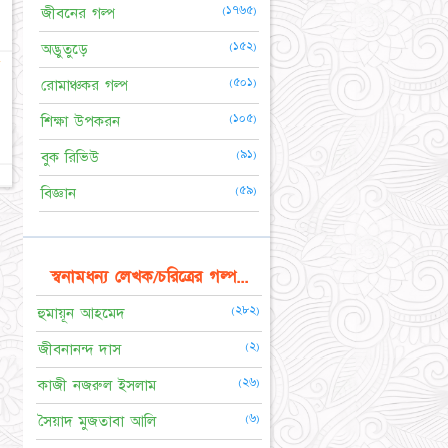
(১৭৬৫)
জীবনের গল্প
(১৫২)
অদ্ভুতুড়ে
★
(৫০১)
রোমাঞ্চকর গল্প
(১০৫)
শিক্ষা উপকরন
(৯১)
বুক রিভিউ
(৫৯)
বিজ্ঞান
স্বনামধন্য লেখক/চরিত্রের গল্প...
(২৮২)
হুমায়ূন আহমেদ
(২)
জীবনানন্দ দাস
(২৬)
কাজী নজরুল ইসলাম
(৬)
সৈয়াদ মুজতাবা আলি