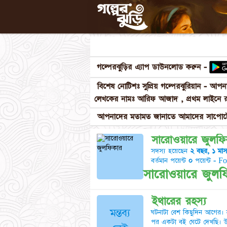
গল্পেরঝুড়ির এ্যাপ ডাউনলোড করুন -
বিশেষ নোটিশঃ সুপ্রিয় গল্পেরঝুরিয়ান - আ
লেখকের নামঃ আরিফ আজাদ , প্রথম লাইনে র
আপনাদের মতামত জানাতে আমাদের সাপোর্টে
সারোওয়ারে জুলফ
সদস্য হয়েছেন
২ বছর, ১ মাস
বর্তমান পয়েন্ট
০
পয়েন্ট - F
সারোওয়ারে জুলফি
ইথারের রহস্য
মন্তব্য
ঘটনাটা বেশ কিছুদিন আগের।
পর একটা বই ঘেটে দেখছি। উদ্