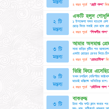
মন্তব্য
২ বছর পূর্বে
"ছোট গল্প"
বিভ
একটি হলুদ গোধূল
২ টি
১ উপজেলা সদর ব্যাংকে বেশ 
ছেড়ে দিয়ে সবাই যেন হাফ ছেড়ে 
মন্তব্য
২ বছর পূর্বে
"শিক্ষণীয় গল্প"
আমার অসমাপ্ত প্
৩ টি
সারা রাত্তির বৃষ্টির পর আকা
একটা মোহের ভেতর দিয়ে।ঠিক
মন্তব্য
২ বছর পূর্বে
"রোম্যান্টিক"
বিভ
তিন্নি ফিরে এসেছ
৬ টি
তখন চলছিল সেমিস্টার ফাইনাল 
মানেই মস্তিষ্কে অতিরিক্ত চ
মন্তব্য
২ বছর পূর্বে
"ভৌতিক গল্প "
বাকরুদ্ধ
৩ টি
টানা পাঁচ ঘণ্টা ক্লাস করার
ঘুম। নাহ, সৃষ্টিকর্তা বোধহ