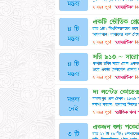
মন্তব্য
২ বছর পূর্বে
"রোম্যান্টিক"
বিভ
একটি ভৌতিক প্রেম
৪ টি
রাত ১টা। বিশ্ববিদ্যালয়ের হ
আমবাগান। বাগানের পাশ ঘেঁষেই 
মন্তব্য
২ বছর পূর্বে
"রোম্যান্টিক"
বিভ
সরি ৯১৩ ~ সারো
৪ টি
গল্পটা রবিন নামে কোন একজন ম
ওকে একটা সেলফোন কেনার জন্
মন্তব্য
২ বছর পূর্বে
"রোম্যান্টিক"
বিভ
দ্য লস্টেড কোডেক্স 
মন্তব্য
কমলাপুর রেল ষ্টেশন। ১৯৬৬ সালে
নকশা করেন। অন্যান্য দিনের 
নেই
২ বছর পূর্বে
"ভৌতিক গল্প "
একজন শুণ্য পকেটে
৩ টি
রাত ১১ টা ১৯ মিঃ। গুলশানে