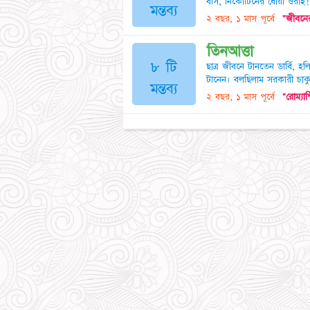
বসি, নিকোটিনের ধোঁয়া ওরাই! 
মন্তব্য
২ বছর, ১ মাস পূর্বে
"জীবনের
তিনআত্তা
৮ টি
ছাত্র জীবনে টানতেন ডার্বি, হ
টানেন। বলছিলাম সরকারী চাক
মন্তব্য
২ বছর, ১ মাস পূর্বে
"রোম্যান