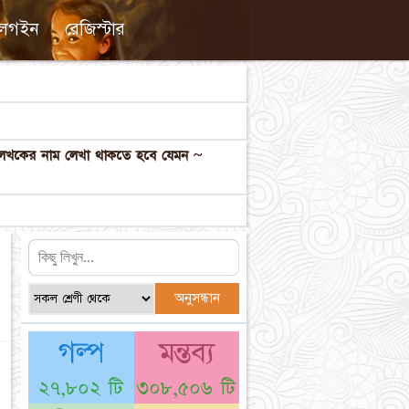
লগইন
রেজিস্টার
ল লেখকের নাম লেখা থাকতে হবে যেমন ~
গল্প
মন্তব্য
☆
২৭,৮০২ টি
৩০৮,৫০৬ টি