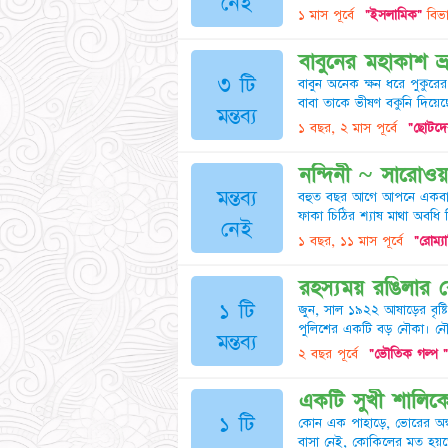
নেই
১ মাস পূর্বে
"ইসলামিক"
বিভা
বাবুনের মহাকাশ ভ্
৩ টি
বাবুন অনেক ক্ষন ধরে পুকুর
বাবা তাকে ভীষণ বকুনি দিয়ে
মন্তব্য
১ বছর, ২ মাস পূর্বে
"ছোটদে
নন্দিনী ~ সারোওয়
মন্তব্য
বহুত বছর আগে আপনে একবার
ফাকা চিঠির শ্যাষ মাথা অবধি ন
নেই
১ বছর, ১১ মাস পূর্বে
"রোম্যা
রহস্যময় রঙিলার 
১ টি
জুন, সাল ১৯২২ আষাড়ের বৃষ্টি
পুলিশের একটি বড় নৌকা। নৌকায়
মন্তব্য
২ বছর পূর্বে
"ভৌতিক গল্প "
একটি সুখী শালিক
১ টি
কোন এক পাহাড়ে, ভোরের অন্ধ
বাসা নেই, কোকিলের মত হয়তো