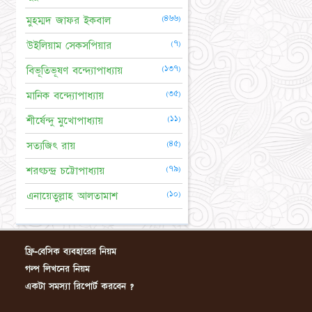
(৪৬৬)
মুহম্মদ জাফর ইকবাল
(৭)
উইলিয়াম সেকসপিয়ার
(১৩৭)
বিভূতিভূষণ বন্দ্যোপাধ্যায়
(৩৫)
মানিক বন্দ্যোপাধ্যায়
(১১)
শীর্ষেন্দু মুখোপাধ্যায়
(৪৫)
সত্যজিৎ রায়
(৭৯)
শরৎচন্দ্র চট্টোপাধ্যায়
(১০)
এনায়েতুল্লাহ আলতামাশ
ফ্রি-বেসিক ব্যবহারের নিয়ম
গল্প লিখনের নিয়ম
একটা সমস্যা রিপোর্ট করবেন ?