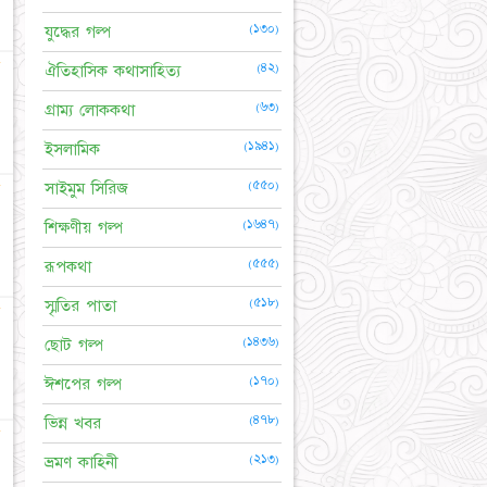
(১৩০)
যুদ্ধের গল্প
★
(৪২)
ঐতিহাসিক কথাসাহিত্য
(৬৩)
গ্রাম্য লোককথা
(১৯৪১)
ইসলামিক
(৫৫০)
★
সাইমুম সিরিজ
(১৬৪৭)
শিক্ষণীয় গল্প
(৫৫৫)
রূপকথা
(৫১৮)
স্মৃতির পাতা
★
(১৪৩৬)
ছোট গল্প
(১৭০)
ঈশপের গল্প
(৪৭৮)
ভিন্ন খবর
★
(২১৩)
ভ্রমণ কাহিনী