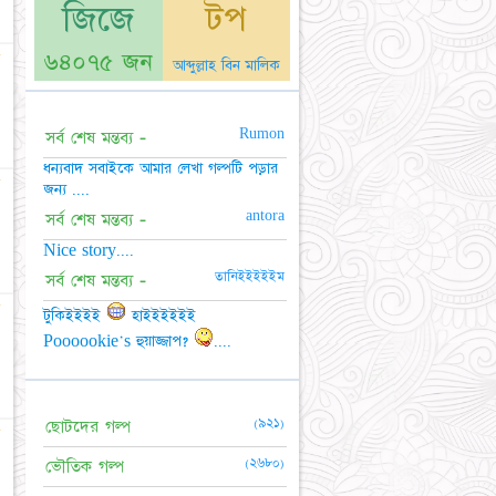
জিজে
টপ
☆
৬৪০৭৫ জন
আব্দুল্লাহ বিন মালিক
Rumon
সর্ব শেষ মন্তব্য -
ধন্যবাদ সবাইকে আমার লেখা গল্পটি পড়ার
★
জন্য ....
antora
সর্ব শেষ মন্তব্য -
Nice story....
তানিইইইইইম
সর্ব শেষ মন্তব্য -
★
টুকিইইইই
হাইইইইইই
Poooookie's হুয়াজ্জাপ?
....
(৯২১)
ছোটদের গল্প
★
(২৬৮০)
ভৌতিক গল্প