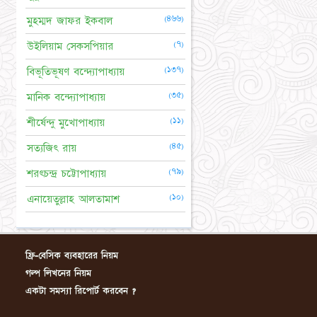
(৪৬৬)
মুহম্মদ জাফর ইকবাল
(৭)
উইলিয়াম সেকসপিয়ার
(১৩৭)
বিভূতিভূষণ বন্দ্যোপাধ্যায়
(৩৫)
মানিক বন্দ্যোপাধ্যায়
(১১)
শীর্ষেন্দু মুখোপাধ্যায়
(৪৫)
সত্যজিৎ রায়
(৭৯)
শরৎচন্দ্র চট্টোপাধ্যায়
(১০)
এনায়েতুল্লাহ আলতামাশ
ফ্রি-বেসিক ব্যবহারের নিয়ম
গল্প লিখনের নিয়ম
একটা সমস্যা রিপোর্ট করবেন ?