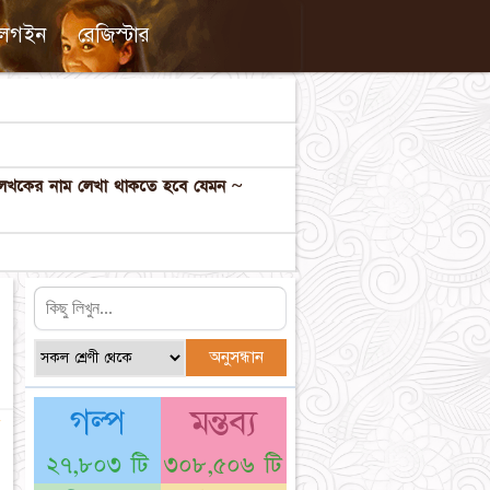
লগইন
রেজিস্টার
ল লেখকের নাম লেখা থাকতে হবে যেমন ~
গল্প
মন্তব্য
☆
২৭,৮০৩ টি
৩০৮,৫০৬ টি