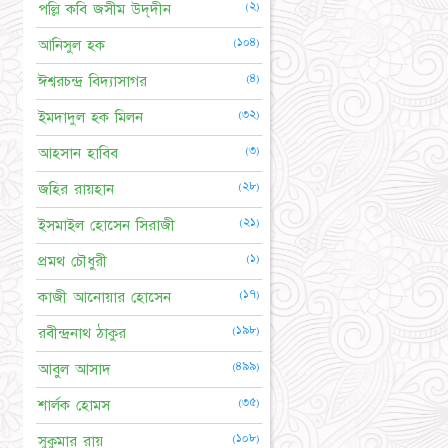
(২)
পল্লি কবি জসীম উদ্‌দীন
(১০৪)
আনিসুল হক
(৪)
ঈশ্বরচন্দ্র বিদ্যাসাগর
(৩২)
ইমদাদুল হক মিলন
(৩)
আহসান হাবিব
(২৮)
জহির রায়হান
(২১)
ইসমাইল হোসেন সিরাজী
(১)
প্রমথ চৌধুরী
(১৭)
কাজী আনোয়ার হোসেন
(১৯৮)
রবীন্দ্রনাথ ঠাকুর
(৪৯৯)
আবুল আসাদ
(৩৫)
শার্লক হোমস
(১০৮)
সুকুমার রায়