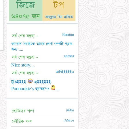
জিজে
টপ
☆
৬৪০৭৫ জন
আব্দুল্লাহ বিন মালিক
Rumon
সর্ব শেষ মন্তব্য -
ধন্যবাদ সবাইকে আমার লেখা গল্পটি পড়ার
জন্য ....
antora
সর্ব শেষ মন্তব্য -
Nice story....
তানিইইইইইম
সর্ব শেষ মন্তব্য -
টুকিইইইই
হাইইইইইই
Poooookie's হুয়াজ্জাপ?
....
(৯২১)
ছোটদের গল্প
(২৬৮০)
ভৌতিক গল্প