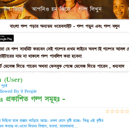
টপ জিজে
আপনিও হন জিজে
গল্প লিখুন
বাংলা গল্প পড়ার অন্যতম ওয়েবসাইট - গল্প পড়ুন এবং গল্প বলুন
পনারা যে গল্প সাবমিট করবেন সেই গল্পের প্রথম লাইনে অবশ্যাই গল্পের আস
াইটারের নাম না থাকলে গল্প পাবলিশ করা হবেনা
 মেসেজ দিতে পারেন অথবা ফেসবুক পেজে মেসেজ দিতে পারেন , ধন্যবাদ
 (User)
পূর্বে
ollowed By 0 People
্রকাশিত গল্প সমূহঃ -
☆
☆
☆
☆
বা নিহিতা মাঝ রাস্তায় দাড়িয়ে আছে। প্রবল বেগে বৃষ্টি হচ্ছে। কিন্তু এই বৃষ্টির
ুভব করছে না।এতো দিনের বিশ্বাস, ভরসা, ভালোবাসা....