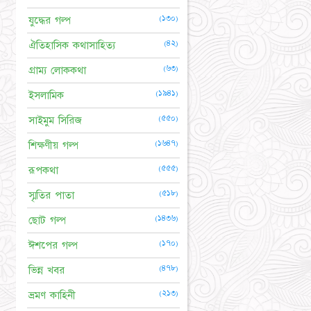
(১৩০)
যুদ্ধের গল্প
(৪২)
ঐতিহাসিক কথাসাহিত্য
(৬৩)
গ্রাম্য লোককথা
(১৯৪১)
ইসলামিক
(৫৫০)
সাইমুম সিরিজ
(১৬৪৭)
শিক্ষণীয় গল্প
(৫৫৫)
রূপকথা
(৫১৮)
স্মৃতির পাতা
(১৪৩৬)
ছোট গল্প
(১৭০)
ঈশপের গল্প
(৪৭৮)
ভিন্ন খবর
(২১৩)
ভ্রমণ কাহিনী