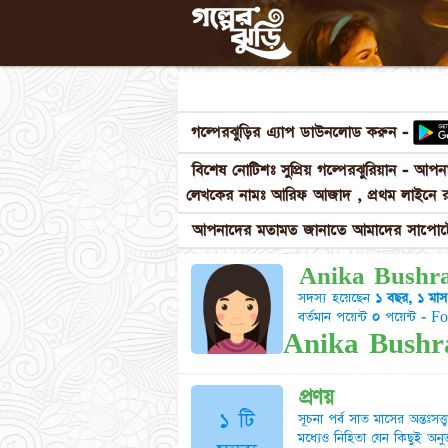
গল্পেরঝুড়ির এ্যাপ ডাউনলোড করুন -
বিশেষ নোটিশঃ সুপ্রিয় গল্পেরঝুরিয়ান - আ
লেখকের নামঃ আরিফ আজাদ , প্রথম লাইনে র
আপনাদের মতামত জানাতে আমাদের সাপোর্টে
Anika Bushra
সদস্য হয়েছেন
১ বছর, ১ মাস
বর্তমান পয়েন্ট
০
পয়েন্ট - F
Anika Bushra প
প্রণয়
১ টি
সূচনা পর্ব সাত মাসের অন্তঃসত্ত্
মধ্যেও নিহিতা যেন কিছুই অন