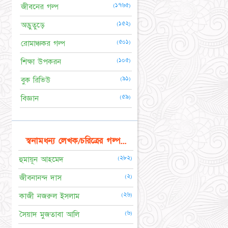
(১৭৬৫)
জীবনের গল্প
(১৫২)
অদ্ভুতুড়ে
(৫০১)
রোমাঞ্চকর গল্প
(১০৫)
শিক্ষা উপকরন
(৯১)
বুক রিভিউ
(৫৯)
বিজ্ঞান
স্বনামধন্য লেখক/চরিত্রের গল্প...
(২৮২)
হুমায়ূন আহমেদ
(২)
জীবনানন্দ দাস
(২৬)
কাজী নজরুল ইসলাম
(৬)
সৈয়াদ মুজতাবা আলি