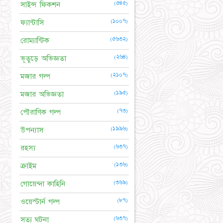
(৫৪৫)
সাইন্স ফিকশন
(১০০৭)
ফ্যান্টাসি
(৫৬৩২)
রোম্যান্টিক
(২৬৪)
ভূতুড়ে অভিজ্ঞতা
(২১০৭)
মজার গল্প
(১৯৫)
মজার অভিজ্ঞতা
(৭৩)
পৌরাণিক গল্প
(১৯৯৬)
উপন্যাস
(৬৩৭)
রহস্য
(১৩৬)
ক্রাইম
(৩৬৯)
গোয়েন্দা কাহিনি
(৮৭)
ওয়েস্টার্ন গল্প
(৬৩৭)
সত্য ঘটনা