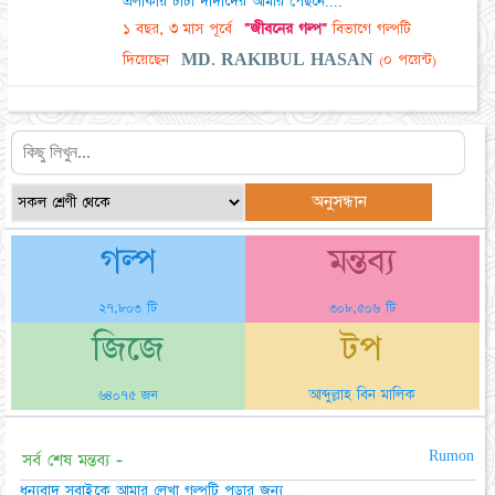
এলাকায় চাচা দাদাদের আমার পেছনে....
১ বছর, ৩ মাস পূর্বে
"জীবনের গল্প"
বিভাগে গল্পটি
দিয়েছেন
MD. RAKIBUL HASAN
(০ পয়েন্ট)
গল্প
মন্তব্য
২৭,৮০৩ টি
৩০৮,৫০৬ টি
জিজে
টপ
আব্দুল্লাহ বিন মালিক
৬৪০৭৫ জন
Rumon
সর্ব শেষ মন্তব্য -
ধন্যবাদ সবাইকে আমার লেখা গল্পটি পড়ার জন্য ....