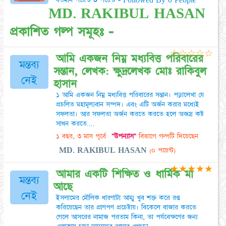
বর্তমান পয়েন্ট
০
পয়েন্ট - Followed By 0 People
MD. RAKIBUL HASAN
প্রকাশিত গল্প সমূহঃ -
☆
☆
☆
☆
☆
আমি একজন নিম্ন মধ্যবিত্ত পরিবারের
মন্তব্য
সন্তান, লেখক: ক্ষুদ্রলেখক মোঃ রাকিবুল
নেই
হাসান
১ আমি একজন নিম্ন মধ্যবিত্ত পরিবারের সন্তান। পড়ালেখা যে
প্রচলিত মহামূল্যবান সম্পদ। এবং এটি অর্জন করার মধ্যেই
সফলতা। আর সফলতা অর্জন করতে করতে হলে অজস্র কষ্ট
সাধন করতে....
১ বছর, ৩ মাস পূর্বে
"উপন্যাস"
বিভাগে গল্পটি দিয়েছেন
MD. RAKIBUL HASAN
(০ পয়েন্ট)
★
★
★
★
★
আমার একটি শিক্ষিত ও ধার্মিক মা
মন্তব্য
আছে
নেই
ইসলামের মৌলিক ধারণাটা আম্মু খুব শক্ত করে রপ্ত
করিয়েছেন তার প্রাণপণ প্রচেষ্টায়। বিকেলে বাজার করতে
গেলে আসরের নামাজ পরতাম কিনা, তা পর্যবেক্ষণের জন্য