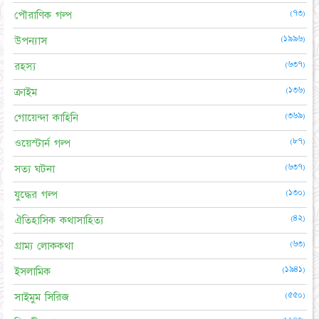
(৭৩)
পৌরাণিক গল্প
(১৯৯৬)
উপন্যাস
(৬৩৭)
রহস্য
(১৩৬)
ক্রাইম
(৩৬৯)
গোয়েন্দা কাহিনি
(৮৭)
ওয়েস্টার্ন গল্প
(৬৩৭)
সত্য ঘটনা
(১৩০)
যুদ্ধের গল্প
(৪২)
ঐতিহাসিক কথাসাহিত্য
(৬৩)
গ্রাম্য লোককথা
(১৯৪১)
ইসলামিক
(৫৫০)
সাইমুম সিরিজ