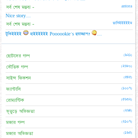
antora
সর্ব শেষ মন্তব্য -
Nice story....
তানিইইইইইম
সর্ব শেষ মন্তব্য -
টুকিইইইই
হাইইইইইই Poooookie's হুয়াজ্জাপ?
....
(৯২১)
ছোটদের গল্প
(২৬৮০)
ভৌতিক গল্প
(৫৪৫)
সাইন্স ফিকশন
(১০০৭)
ফ্যান্টাসি
(৫৬৩২)
রোম্যান্টিক
(২৬৪)
ভূতুড়ে অভিজ্ঞতা
(২১০৭)
মজার গল্প
(১৯৫)
মজার অভিজ্ঞতা