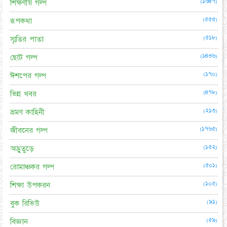
(১৬৪৭)
শিক্ষণীয় গল্প
(৫৫৫)
রূপকথা
(৫১৮)
স্মৃতির পাতা
(১৪৩৬)
ছোট গল্প
(১৭০)
ঈশপের গল্প
(৪৭৮)
ভিন্ন খবর
(২১৩)
ভ্রমণ কাহিনী
(১৭৬৫)
জীবনের গল্প
(১৫২)
অদ্ভুতুড়ে
(৫০১)
রোমাঞ্চকর গল্প
(১০৫)
শিক্ষা উপকরন
(৯১)
বুক রিভিউ
(৫৯)
বিজ্ঞান