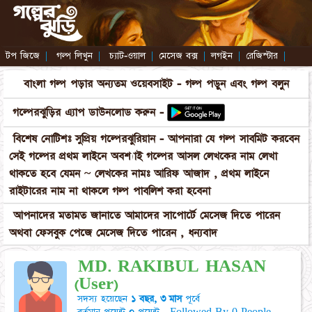
টপ জিজে
|
গল্প লিখুন
|
চ্যাট-ওয়াল
|
মেসেজ বক্স
|
লগইন
|
রেজিস্টার
|
বাংলা গল্প পড়ার অন্যতম ওয়েবসাইট - গল্প পড়ুন এবং গল্প বলুন
গল্পেরঝুড়ির এ্যাপ ডাউনলোড করুন -
বিশেষ নোটিশঃ সুপ্রিয় গল্পেরঝুরিয়ান - আপনারা যে গল্প সাবমিট করবেন
সেই গল্পের প্রথম লাইনে অবশ্যাই গল্পের আসল লেখকের নাম লেখা
থাকতে হবে যেমন ~ লেখকের নামঃ আরিফ আজাদ , প্রথম লাইনে
রাইটারের নাম না থাকলে গল্প পাবলিশ করা হবেনা
আপনাদের মতামত জানাতে আমাদের সাপোর্টে মেসেজ দিতে পারেন
অথবা ফেসবুক পেজে মেসেজ দিতে পারেন , ধন্যবাদ
MD. RAKIBUL HASAN
(User)
সদস্য হয়েছেন
১ বছর, ৩ মাস
পূর্বে