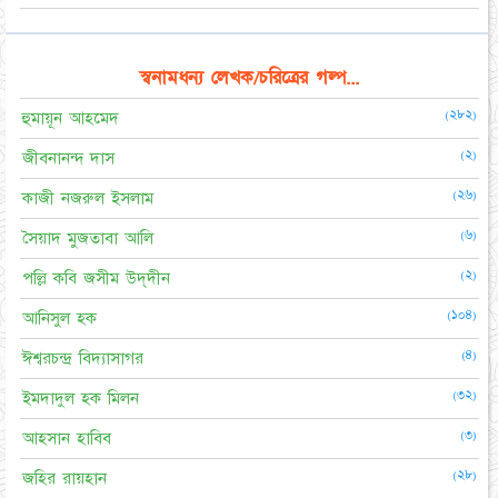
স্বনামধন্য লেখক/চরিত্রের গল্প...
(২৮২)
হুমায়ূন আহমেদ
(২)
জীবনানন্দ দাস
(২৬)
কাজী নজরুল ইসলাম
(৬)
সৈয়াদ মুজতাবা আলি
(২)
পল্লি কবি জসীম উদ্‌দীন
(১০৪)
আনিসুল হক
(৪)
ঈশ্বরচন্দ্র বিদ্যাসাগর
(৩২)
ইমদাদুল হক মিলন
(৩)
আহসান হাবিব
(২৮)
জহির রায়হান