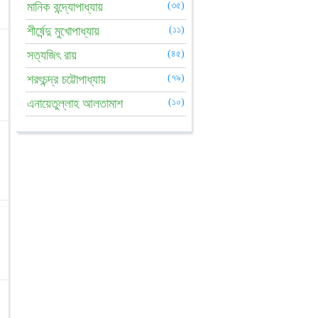
মানিক বন্দ্যোপাধ্যায়
(৩৫)
শীর্ষেন্দু মুখোপাধ্যায়
(১১)
☆
সত্যজিৎ রায়
(৪৫)
শরৎচন্দ্র চট্টোপাধ্যায়
(৭৯)
এনায়েতুল্লাহ আলতামাশ
(১০)
☆
☆
☆