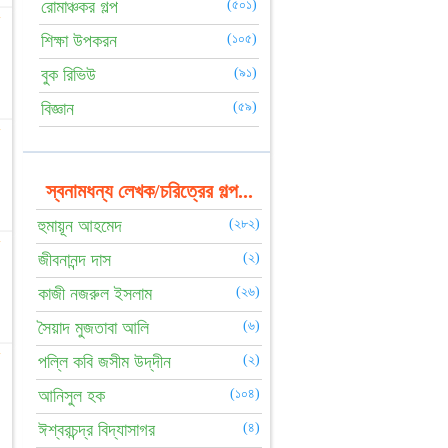
রোমাঞ্চকর গল্প
(৫০১)
☆
শিক্ষা উপকরন
(১০৫)
বুক রিভিউ
(৯১)
বিজ্ঞান
(৫৯)
☆
স্বনামধন্য লেখক/চরিত্রের গল্প...
হুমায়ূন আহমেদ
(২৮২)
☆
জীবনানন্দ দাস
(২)
কাজী নজরুল ইসলাম
(২৬)
সৈয়াদ মুজতাবা আলি
(৬)
☆
পল্লি কবি জসীম উদ্‌দীন
(২)
আনিসুল হক
(১০৪)
ঈশ্বরচন্দ্র বিদ্যাসাগর
(৪)