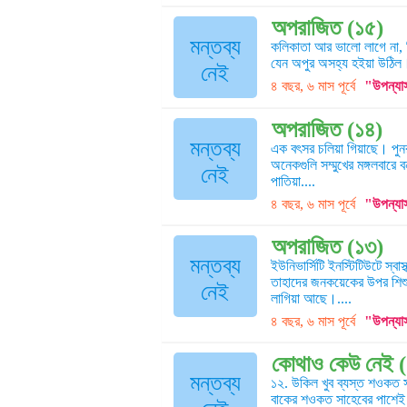
অপরাজিত (১৫)
মন্তব্য
কলিকাতা আর ভালো লাগে না, 
যেন অপুর অসহ্য হইয়া উঠিল। ত
নেই
৪ বছর, ৬ মাস পূর্বে
"উপন্যা
অপরাজিত (১৪)
মন্তব্য
এক বৎসর চলিয়া গিয়াছে। পুন
অনেকগুলি সম্মুখের মঙ্গলবারে 
নেই
পাতিয়া....
৪ বছর, ৬ মাস পূর্বে
"উপন্যা
অপরাজিত (১৩)
মন্তব্য
ইউনিভার্সিটি ইনস্টিটিউটে স্ব
তাহাদের জনকয়েকের উপর শিশুম
নেই
লাগিয়া আছে।....
৪ বছর, ৬ মাস পূর্বে
"উপন্যা
কোথাও কেউ নেই (
মন্তব্য
১২. উকিল খুব ব্যস্ত শওকত 
বাকের শওকত সাহেবের পাশেই ব