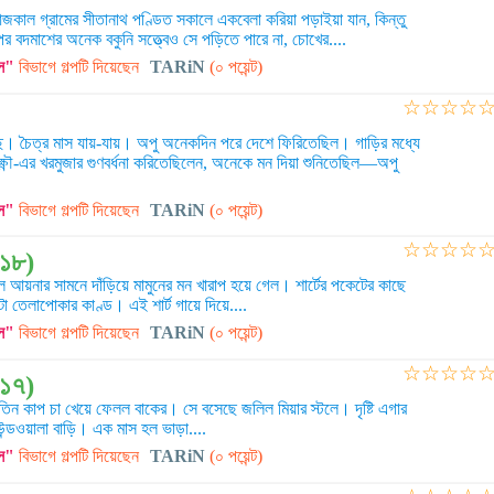
কাল গ্রামের সীতানাথ পণ্ডিত সকালে একবেলা করিয়া পড়াইয়া যান, কিন্তু
র পর বদমাশের অনেক বকুনি সত্ত্বেও সে পড়িতে পারে না, চোখের....
স"
বিভাগে গল্পটি দিয়েছেন
TARiN
(০ পয়েন্ট)
☆
☆
☆
☆
। চৈত্র মাস যায়-যায়। অপু অনেকদিন পরে দেশে ফিরিতেছিল। গাড়ির মধ্যে
ণৌ-এর খরমুজার গুণবর্ধনা করিতেছিলেন, অনেকে মন দিয়া শুনিতেছিল—অপু
স"
বিভাগে গল্পটি দিয়েছেন
TARiN
(০ পয়েন্ট)
☆
☆
☆
☆
(১৮)
ল আয়নার সামনে দাঁড়িয়ে মামুনের মন খারাপ হয়ে গেল। শার্টের পকেটের কাছে
তেলাপোকার কাণ্ড। এই শার্ট গায়ে দিয়ে....
স"
বিভাগে গল্পটি দিয়েছেন
TARiN
(০ পয়েন্ট)
☆
☆
☆
☆
(১৭)
িন কাপ চা খেয়ে ফেলল বাকের। সে বসেছে জলিল মিয়ার স্টলে। দৃষ্টি এগার
উন্ডওয়ালা বাড়ি। এক মাস হল ভাড়া....
স"
বিভাগে গল্পটি দিয়েছেন
TARiN
(০ পয়েন্ট)