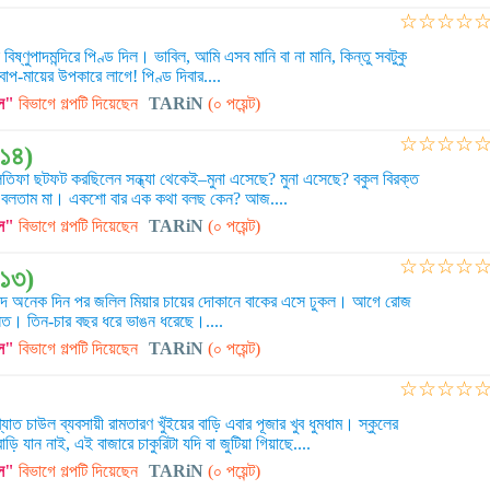
☆
☆
☆
☆
িষ্ণুপাদমন্দিরে পিণ্ড দিল। ভাবিল, আমি এসব মানি বা না মানি, কিন্তু সবটুকু
বাপ-মায়ের উপকারে লাগে! পিণ্ড দিবার....
স"
বিভাগে গল্পটি দিয়েছেন
TARiN
(০ পয়েন্ট)
☆
☆
☆
☆
১৪)
িফা ছটফট করছিলেন সন্ধ্যা থেকেই–মুনা এসেছে? মুনা এসেছে? বকুল বিরক্ত
 বলতাম মা। একশো বার এক কথা বলছ কেন? আজ....
স"
বিভাগে গল্পটি দিয়েছেন
TARiN
(০ পয়েন্ট)
☆
☆
☆
☆
(১৩)
য়াদ অনেক দিন পর জলিল মিয়ার চায়ের দোকানে বাকের এসে ঢুকল। আগে রোজ
বসত। তিন-চার বছর ধরে ভাঙন ধরেছে।....
স"
বিভাগে গল্পটি দিয়েছেন
TARiN
(০ পয়েন্ট)
☆
☆
☆
☆
খ্যাত চাউল ব্যবসায়ী রামতারণ খুঁইয়ের বাড়ি এবার পূজার খুব ধুমধাম। স্কুলের
াড়ি যান নাই, এই বাজারে চাকুরিটা যদি বা জুটিয়া গিয়াছে....
স"
বিভাগে গল্পটি দিয়েছেন
TARiN
(০ পয়েন্ট)