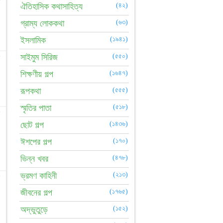
☆
ঐতিহাসিক কথাসাহিত্য
(৪২)
গ্রাম্য লোককথা
(৬৩)
ইসলামিক
(১৯৪১)
☆
সাইমুম সিরিজ
(৫৫০)
শিক্ষণীয় গল্প
(১৬৪৭)
রূপকথা
(৫৫৫)
স্মৃতির পাতা
(৫১৮)
☆
ছোট গল্প
(১৪৩৬)
ঈশপের গল্প
(১৭০)
ভিন্ন খবর
(৪৭৮)
ভ্রমণ কাহিনী
(২১৩)
☆
জীবনের গল্প
(১৭৬৫)
অদ্ভুতুড়ে
(১৫২)