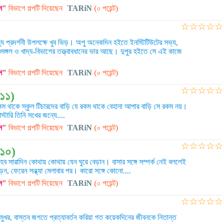
স"
বিভাগে গল্পটি দিয়েছেন
TARiN
(০ পয়েন্ট)
☆
☆
☆
☆
াস্থ্য প্রদর্শনী উপলক্ষে খুব ভিড়। অপু অনেকদিন হইতে ইনস্টিটিউটের সভ্য,
ঙ্গল ও খাদ্য-বিভাগের তত্ত্বাবধানের ভার আছে। দুপুর হইতে সে এই কাজে
স"
বিভাগে গল্পটি দিয়েছেন
TARiN
(০ পয়েন্ট)
☆
☆
☆
☆
১১)
রকম থাকে স্কুল টিচারদের বাড়ি যে রকম থাকে বেহানা আপার বাড়ি সে রকম নয়।
্টারি তিনি সখের জন্যে....
স"
বিভাগে গল্পটি দিয়েছেন
TARiN
(০ পয়েন্ট)
☆
☆
☆
☆
(১০)
সারাদিন কোথায় কোথায় যেন ঘুরে বেড়ান। বাসার সঙ্গে সম্পর্ক নেই বললেই
ন, ফেরেন সন্ধ্যা মেলাবার পর। কারো সঙ্গে কোনো....
স"
বিভাগে গল্পটি দিয়েছেন
TARiN
(০ পয়েন্ট)
☆
☆
☆
☆
ুখর, বাস্তব জগতে প্রত্যাবর্তন করিয়া গত কয়েকদিনের জীবনকে নিতান্ত