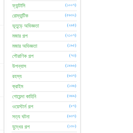
ফ্যান্টাসি
(১০০৭)
রোম্যান্টিক
(৫৬৩২)
ভূতুড়ে অভিজ্ঞতা
(২৬৪)
☆
মজার গল্প
(২১০৭)
মজার অভিজ্ঞতা
(১৯৫)
পৌরাণিক গল্প
(৭৩)
উপন্যাস
(১৯৯৬)
☆
রহস্য
(৬৩৭)
ক্রাইম
(১৩৬)
গোয়েন্দা কাহিনি
(৩৬৯)
☆
ওয়েস্টার্ন গল্প
(৮৭)
সত্য ঘটনা
(৬৩৭)
যুদ্ধের গল্প
(১৩০)