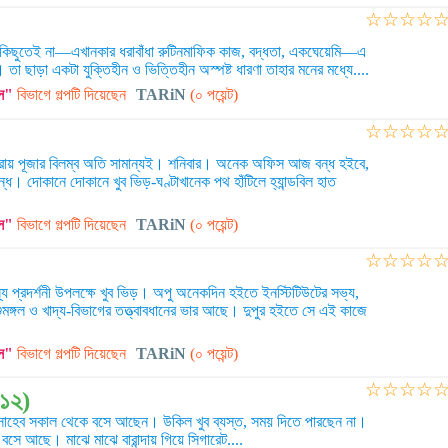
☆
☆
☆
☆
কিছুতেই না—এখানকার ধরাবাঁধা রুটিনমাফিক কাজ, বদ্ধতা, একঘেয়েমি—এ
া ছাড়া একটা যুক্তিহীন ও ভিত্তিহীন অস্পষ্ট ধারণা তাহার মনের মধ্যে....
স"
বিভাগে গল্পটি দিয়েছেন
TARiN
(০ পয়েন্ট)
☆
☆
☆
☆
রায় পূজার বিলম্ব অতি সামান্যই। শনিবার। অনেক অফিস আজ বন্ধ হইবে,
বন্ধ। দোকানে দোকানে খুব ভিড়-ঘণ্টাখানেক পথ হাঁটিলে হ্যান্ডবিল হাত
স"
বিভাগে গল্পটি দিয়েছেন
TARiN
(০ পয়েন্ট)
☆
☆
☆
☆
াস্থ্য প্রদর্শনী উপলক্ষে খুব ভিড়। অপু অনেকদিন হইতে ইনস্টিটিউটের সভ্য,
ঙ্গল ও খাদ্য-বিভাগের তত্ত্বাবধানের ভার আছে। দুপুর হইতে সে এই কাজে
স"
বিভাগে গল্পটি দিয়েছেন
TARiN
(০ পয়েন্ট)
☆
☆
☆
☆
১২)
সাহেব সকাল থেকে বসে আছেন। উকিল খুব ব্যস্ত, সময় দিতে পারছেন না।
সে আছে। মাঝে মাঝে বারান্দায় গিয়ে সিগারেট....