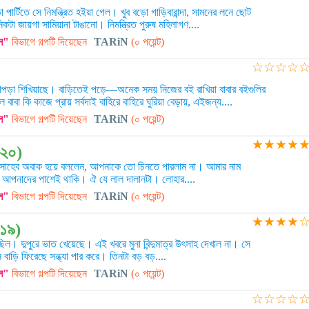
পার্টিতে সে নিমন্ত্রিত হইয়া গেল। খুব বড়ো গাড়িবারান্দা, সামনের লনে ছোট
কটা জায়গা সামিয়ানা টাঙানো। নিমন্ত্রিত পুরুষ মহিলাগণ....
স"
বিভাগে গল্পটি দিয়েছেন
TARiN
(০ পয়েন্ট)
☆
☆
☆
☆
পড়া শিখিয়াছে। বাড়িতেই পড়ে—অনেক সময় নিজের বই রাখিয়া বাবার বইগুলির
বা কি কাজে প্রায় সর্বদাই বাহিরে বাহিরে ঘুরিয়া বেড়ায়, এইজন্য....
স"
বিভাগে গল্পটি দিয়েছেন
TARiN
(০ পয়েন্ট)
★
★
★
★
(২০)
াহেব অবাক হয়ে বললেন, আপনাকে তো চিনতে পারলাম না। আমার নাম
পনাদের পাশেই থাকি। ঐ যে লাল দালানটা। লোহার....
স"
বিভাগে গল্পটি দিয়েছেন
TARiN
(০ পয়েন্ট)
★
★
★
★
১৯)
িল। দুপুরে ভাত খেয়েছে। এই খবরে মুনা বিন্দুমাত্র উৎসাহ দেখাল না। সে
াড়ি ফিরেছে সন্ধ্যা পার করে। তিনটা বড় বড়....
স"
বিভাগে গল্পটি দিয়েছেন
TARiN
(০ পয়েন্ট)
☆
☆
☆
☆