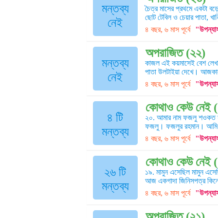
মন্তব্য
চৈত্র মাসের প্রথমে একটা বড়ো 
ছোট টেবিল ও চেয়ার পাতা, খানি
নেই
৪ বছর, ৬ মাস পূর্বে
"উপন্যা
অপরাজিত (২২)
মন্তব্য
কাজল এই কয়মাসেই বেশ লেখা
পাতা উলটাইয়া দেখে। আজকাল বা
নেই
৪ বছর, ৬ মাস পূর্বে
"উপন্যা
কোথাও কেউ নেই 
৪ টি
২০. আমার নাম ফজলু শওকত স
ফজলু। ফজলুর রহমান। আমি আ
মন্তব্য
৪ বছর, ৬ মাস পূর্বে
"উপন্যা
কোথাও কেউ নেই (
২৬ টি
১৯. মামুন এসেছিল মামুন এসেছ
আজ একগাদা জিনিসপত্র কিনে ব
মন্তব্য
৪ বছর, ৬ মাস পূর্বে
"উপন্যা
অপরাজিত (২১)