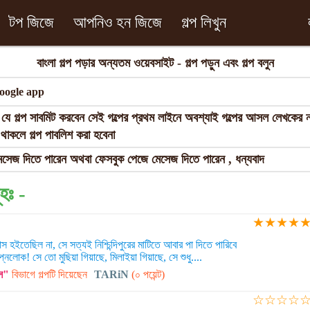
টপ জিজে
আপনিও হন জিজে
গল্প লিখুন
বাংলা গল্প পড়ার অন্যতম ওয়েবসাইট - গল্প পড়ুন এবং গল্প বলুন
রা যে গল্প সাবমিট করবেন সেই গল্পের প্রথম লাইনে অবশ্যাই গল্পের আসল লেখকের
াকলে গল্প পাবলিশ করা হবেনা
েসেজ দিতে পারেন অথবা ফেসবুক পেজে মেসেজ দিতে পারেন , ধন্যবাদ
ূহঃ -
★
★
★
★
াস হইতেছিল না, সে সত্যই নিশ্চিন্দিপুরের মাটিতে আবার পা দিতে পারিবে
্বপ্নলোক! সে তো মুছিয়া গিয়াছে, মিলাইয়া গিয়াছে, সে শুধু....
স"
বিভাগে গল্পটি দিয়েছেন
TARiN
(০ পয়েন্ট)
☆
☆
☆
☆