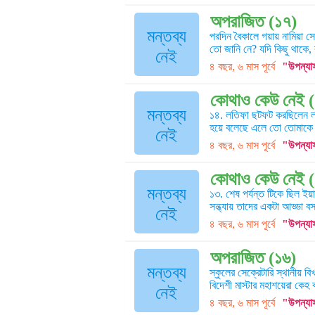
অপরাজিত (১৭)
মন্তব্য
পরদিন বৈকালে গয়ায় নামিয়া সে ব
তো জানি নে? যদি কিছু থাকে, 
নেই
৪ বছর, ৬ মাস পূর্বে
"উপন্যা
কোথাও কেউ নেই (
মন্তব্য
১৪. লতিফা ছটফট করছিলেন লত
হয়ে বলেছে এলে তো তোমাকে
নেই
৪ বছর, ৬ মাস পূর্বে
"উপন্যা
কোথাও কেউ নেই 
মন্তব্য
১৩. শেষ পর্যন্ত টিকে ছিল ই
সন্ধ্যায় তাদের একটা আড্ডা 
নেই
৪ বছর, ৬ মাস পূর্বে
"উপন্যা
অপরাজিত (১৬)
মন্তব্য
স্কুলের সেক্রেটারি স্থানীয় বি
বিদেশী মাস্টার মহাশয়েরা কেহ ব
নেই
৪ বছর, ৬ মাস পূর্বে
"উপন্যা