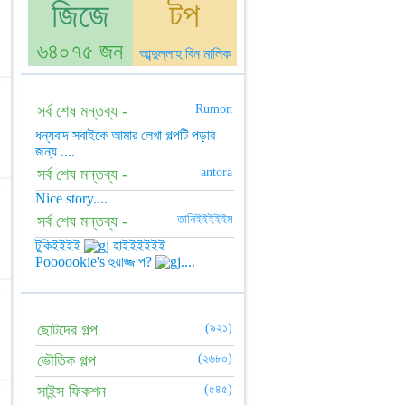
জিজে
টপ
৬৪০৭৫ জন
আব্দুল্লাহ বিন মালিক
☆
সর্ব শেষ মন্তব্য -
Rumon
ধন্যবাদ সবাইকে আমার লেখা গল্পটি পড়ার
জন্য ....
সর্ব শেষ মন্তব্য -
antora
★
Nice story....
সর্ব শেষ মন্তব্য -
তানিইইইইইম
টুকিইইইই
হাইইইইইই
Poooookie's হুয়াজ্জাপ?
....
☆
ছোটদের গল্প
(৯২১)
ভৌতিক গল্প
(২৬৮০)
☆
সাইন্স ফিকশন
(৫৪৫)