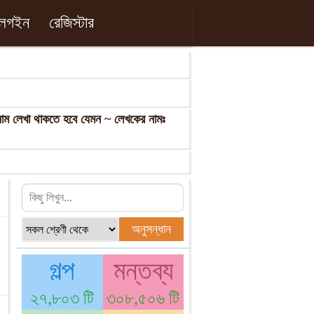
লগইন
রেজিস্টার
 নাম লেখা থাকতে হবে যেমন ~ লেখকের নামঃ
★
গল্প
মন্তব্য
২৭,৮০৩ টি
৩০৮,৫০৬ টি
☆