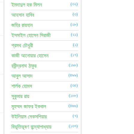
ইমদাদুল হক মিলন
(৩২)
☆
আহসান হাবিব
(৩)
জহির রায়হান
(২৮)
ইসমাইল হোসেন সিরাজী
(২১)
☆
প্রমথ চৌধুরী
(১)
কাজী আনোয়ার হোসেন
(১৭)
রবীন্দ্রনাথ ঠাকুর
(১৯৮)
আবুল আসাদ
(৪৯৯)
☆
শার্লক হোমস
(৩৫)
সুকুমার রায়
(১০৮)
মুহম্মদ জাফর ইকবাল
(৪৬৬)
☆
উইলিয়াম সেকসপিয়ার
(৭)
বিভূতিভূষণ বন্দ্যোপাধ্যায়
(১৩৭)