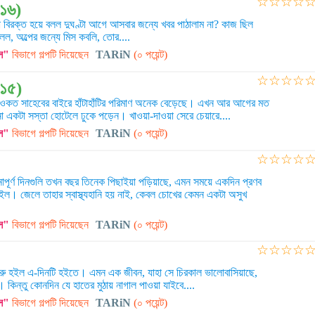
☆
☆
☆
☆
১৬)
না বিরক্ত হয়ে বলল দুঘণ্টা আগে আসবার জন্যে খবর পাঠালাম না? কাজ ছিল
বলল, অল্পের জন্যে মিস কবলি, তোর....
স"
বিভাগে গল্পটি দিয়েছেন
TARiN
(০ পয়েন্ট)
☆
☆
☆
☆
(১৫)
াণ শওকত সাহেবের বাইরে হাঁটাহাঁটির পরিমাণ অনেক বেড়েছে। এখন আর আগের মত
একটা সস্তা হোটেলে ঢুকে পড়েন। খাওয়া-দাওয়া সেরে চেয়ারে....
স"
বিভাগে গল্পটি দিয়েছেন
TARiN
(০ পয়েন্ট)
☆
☆
☆
☆
পূর্ণ দিনগুলি তখন বছর তিনেক পিছাইয়া পড়িয়াছে, এমন সময়ে একদিন প্রণব
ল। জেলে তাহার স্বাস্থ্যহানি হয় নাই, কেবল চোখের কেমন একটা অসুখ
স"
বিভাগে গল্পটি দিয়েছেন
TARiN
(০ পয়েন্ট)
☆
☆
☆
☆
 শুরু হইল এ-দিনটি হইতে। এমন এক জীবন, যাহা সে চিরকাল ভালোবাসিয়াছে,
। কিন্তু কোনদিন যে হাতের মুঠায় নাগাল পাওয়া যাইবে....
স"
বিভাগে গল্পটি দিয়েছেন
TARiN
(০ পয়েন্ট)