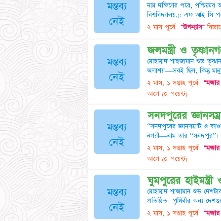
মন্তব্য
নাম দক্ষিণের পরে, পশ্চিমের আ
বিশ্ববিদ্যালয়,): এফ আই সি প্
নেই
২ মাস পূর্বে
"উপন্যাস"
বিভাগ
জলমন্ত্রী ও তৃষ্ণা
মন্তব্য
মোহাম্মদ শাহজামান শুভ তৃষ্ণ
জলাশয়—সবই ছিল, কিন্তু মান
নেই
২ মাস, ১ সপ্তাহ পূর্বে
"মজার 
আগে
(০ পয়েন্ট)
সনদপুরের জ্ঞানসম্
মন্তব্য
“সনদপুরের জ্ঞানসম্রাট ও কা
নগরী—নাম তার “সনদপুর”। ন
নেই
২ মাস, ১ সপ্তাহ পূর্বে
"মজার 
আগে
(০ পয়েন্ট)
ঘুমপুরের হাইমন্ত্রী
মন্তব্য
মোহাম্মদ শাজামান শুভ দেশটার
প্রতিষ্ঠিত। পৃথিবীর অন্য দেশগু
নেই
২ মাস, ১ সপ্তাহ পূর্বে
"মজার 