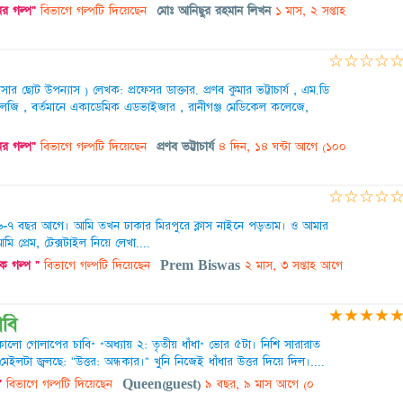
র গল্প"
বিভাগে গল্পটি দিয়েছেন
মোঃ আনিছুর রহমান লিখন
১ মাস, ২ সপ্তাহ
☆
☆
☆
☆
র ছোট উপন্যাস ) লেখক: প্রফেসর ডাক্তার. প্রণব কুমার ভট্টাচার্য , এম.ডি
্যাথলজি , বর্তমানে একাডেমিক এডভাইজার , রানীগঞ্জ মেডিকেল কলেজে,
র গল্প"
বিভাগে গল্পটি দিয়েছেন
প্রণব ভট্টাচার্য
৪ দিন, ১৪ ঘন্টা আগে
(১০০
☆
☆
☆
☆
 ৬-৭ বছর আগে। আমি তখন ঢাকার মিরপুরে ক্লাস নাইনে পড়তাম। ও আমার
 প্রেম, টেক্সটাইল নিয়ে লেখা....
ক গল্প "
বিভাগে গল্পটি দিয়েছেন
Prem Biswas
২ মাস, ৩ সপ্তাহ আগে
★
★
★
★
বি
লো গোলাপের চাবি* *অধ্যায় ২: তৃতীয় ধাঁধা* ভোর ৫টা। নিশি সারারাত
মেইলটা জ্বলছে: "উত্তর: অন্ধকার।" খুনি নিজেই ধাঁধার উত্তর দিয়ে দিল।....
"
বিভাগে গল্পটি দিয়েছেন
Queen(guest)
৯ বছর, ৯ মাস আগে
(০