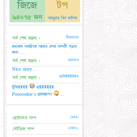
জিজে
টপ
☆
৬৪০৭৫ জন
আব্দুল্লাহ বিন মালিক
Rumon
সর্ব শেষ মন্তব্য -
☆
ধন্যবাদ সবাইকে আমার লেখা গল্পটি পড়ার
জন্য ....
antora
সর্ব শেষ মন্তব্য -
Nice story....
তানিইইইইইম
সর্ব শেষ মন্তব্য -
☆
টুকিইইইই
হাইইইইইই
Poooookie's হুয়াজ্জাপ?
....
(৯২১)
ছোটদের গল্প
(২৬৮০)
ভৌতিক গল্প
☆