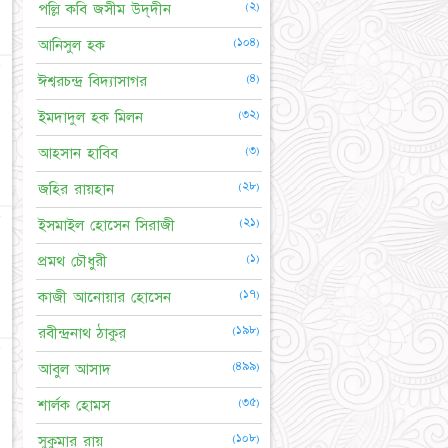
(২)
পল্লি কবি জসীম উদ্‌দীন
(১০৪)
আনিসুল হক
☆
(৪)
ঈশ্বরচন্দ্র বিদ্যাসাগর
(৩২)
ইমদাদুল হক মিলন
(৩)
আহসান হাবিব
(২৮)
জহির রায়হান
☆
(২১)
ইসমাইল হোসেন সিরাজী
(১)
প্রমথ চৌধুরী
(১৭)
কাজী আনোয়ার হোসেন
(১৯৮)
রবীন্দ্রনাথ ঠাকুর
★
(৪৯৯)
আবুল আসাদ
(৩৫)
শার্লক হোমস
(১০৮)
সুকুমার রায়