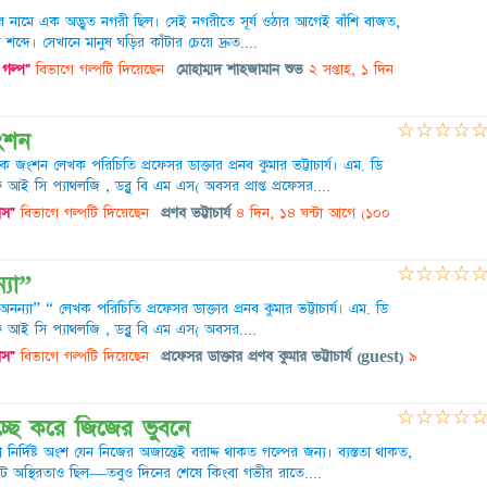
ুর নামে এক অদ্ভুত নগরী ছিল। সেই নগরীতে সূর্য ওঠার আগেই বাঁশি বাজত,
দে। সেখানে মানুষ ঘড়ির কাঁটার চেয়ে দ্রুত....
গল্প"
বিভাগে গল্পটি দিয়েছেন
মোহাম্মদ শাহজামান শুভ
২ সপ্তাহ, ১ দিন
☆
☆
☆
☆
জংশন
ীক জংশন লেখক পরিচিতি প্রফেসর ডাক্তার প্রনব কুমার ভট্টাচার্য। এম. ডি
ফ আই সি প্যাথলজি , ডব্লু বি এম এস( অবসর প্রাপ্ত প্রফেসর....
াস"
বিভাগে গল্পটি দিয়েছেন
প্রণব ভট্টাচার্য
৪ দিন, ১৪ ঘন্টা আগে
(১০০
☆
☆
☆
☆
্যা”
অনন্যা” “ লেখক পরিচিতি প্রফেসর ডাক্তার প্রনব কুমার ভট্টাচার্য। এম. ডি
এফ আই সি প্যাথলজি , ডব্লু বি এম এস( অবসর....
াস"
বিভাগে গল্পটি দিয়েছেন
প্রফেসর ডাক্তার প্রণব কুমার ভট্টাচার্য (guest)
৯
☆
☆
☆
☆
ছে করে জিজের ভুবনে
র্দিষ্ট অংশ যেন নিজের অজান্তেই বরাদ্দ থাকত গল্পের জন্য। ব্যস্ততা থাকত,
 অস্থিরতাও ছিল—তবুও দিনের শেষে কিংবা গভীর রাতে....