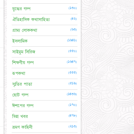
(১৩০)
যুদ্ধের গল্প
☆
(৪২)
ঐতিহাসিক কথাসাহিত্য
(৬৩)
গ্রাম্য লোককথা
(১৯৪১)
ইসলামিক
☆
(৫৫০)
সাইমুম সিরিজ
(১৬৪৭)
শিক্ষণীয় গল্প
(৫৫৫)
রূপকথা
(৫১৯)
স্মৃতির পাতা
☆
(১৪৩৬)
ছোট গল্প
(১৭০)
ঈশপের গল্প
(৪৭৮)
ভিন্ন খবর
(২১৩)
ভ্রমণ কাহিনী
☆