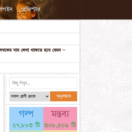
লগইন
রেজিস্টার
ল লেখকের নাম লেখা থাকতে হবে যেমন ~
☆
গল্প
মন্তব্য
২৭,৮০৩ টি
৩০৮,৫০৬ টি