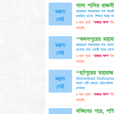
সাদা পানির রাজনী
মন্তব্য
মোহাম্মদ শাহজামান শুভ শহর
প্রবাহিত হতো, শিশুরা কান্না 
নেই
২ মাস পূর্বে
"মজার গল্প"
বিভ
পয়েন্ট)
“অলসপুরের মহামান
মন্তব্য
মোহাম্মদ শাহজামান শুভ অলসপুর 
ভেতরে তার একটি করে গোপন 
নেই
২ মাস পূর্বে
"মজার গল্প"
বিভ
পয়েন্ট)
“হ্যাঁপুরের মহারা
মন্তব্য
Mohammad Shahzaman Shuvoh
কারণ এটি কোনো ভৌগোলিক রা
নেই
সেখানে....
২ মাস পূর্বে
"মজার গল্প"
বিভ
পয়েন্ট)
দক্ষিণের পরে, পশ