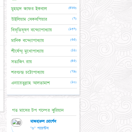
(৪৬৬)
মুহম্মদ জাফর ইকবাল
☆
(৭)
উইলিয়াম সেকসপিয়ার
(১৩৭)
বিভূতিভূষণ বন্দ্যোপাধ্যায়
(৩৫)
মানিক বন্দ্যোপাধ্যায়
☆
(১১)
শীর্ষেন্দু মুখোপাধ্যায়
(৪৫)
সত্যজিৎ রায়
(৭৯)
শরৎচন্দ্র চট্টোপাধ্যায়
(১০)
এনায়েতুল্লাহ আলতামাশ
গত মাসের টপ গল্পের ঝুরিয়ান
মাজহারুল মোর্শেদ
"০" পয়েন্টস