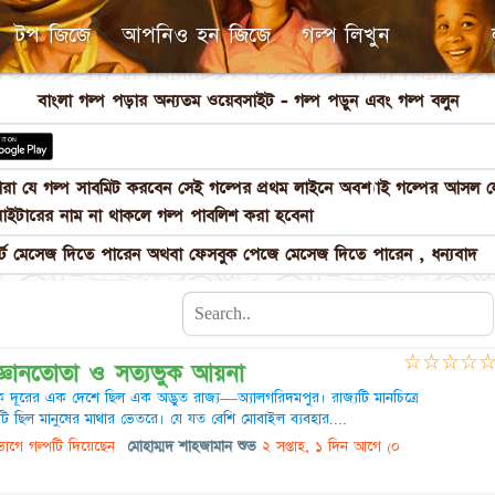
টপ জিজে
আপনিও হন জিজে
গল্প লিখুন
বাংলা গল্প পড়ার অন্যতম ওয়েবসাইট - গল্প পড়ুন এবং গল্প বলুন
পনারা যে গল্প সাবমিট করবেন সেই গল্পের প্রথম লাইনে অবশ্যাই গল্পের আস
াইটারের নাম না থাকলে গল্প পাবলিশ করা হবেনা
 মেসেজ দিতে পারেন অথবা ফেসবুক পেজে মেসেজ দিতে পারেন , ধন্যবাদ
☆
☆
☆
☆
জ্ঞানতোতা ও সত্যভুক আয়না
 দূরের এক দেশে ছিল এক অদ্ভুত রাজ্য—অ্যালগরিদমপুর। রাজ্যটি মানচিত্রে
টি ছিল মানুষের মাথার ভেতরে। যে যত বেশি মোবাইল ব্যবহার....
াগে গল্পটি দিয়েছেন
মোহাম্মদ শাহজামান শুভ
২ সপ্তাহ, ১ দিন আগে
(০