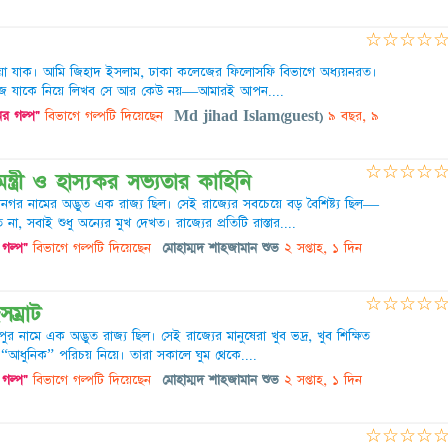
☆
☆
☆
☆
য়া যাক। আমি জিহাদ ইসলাম, ঢাকা কলেজের ফিলোসফি বিভাগে অধ্যয়নরত।
 যাকে নিয়ে লিখব সে আর কেউ নয়—আমারই আপন....
র গল্প"
বিভাগে গল্পটি দিয়েছেন
Md jihad Islam(guest)
৯ বছর, ৯
☆
☆
☆
☆
ত্রী ও হাস্যকর সভ্যতার কাহিনি
নগর নামের অদ্ভুত এক রাজ্য ছিল। সেই রাজ্যের সবচেয়ে বড় বৈশিষ্ট্য ছিল—
, সবাই শুধু অন্যের মুখ দেখত। রাজ্যের প্রতিটি রাস্তার....
গল্প"
বিভাগে গল্পটি দিয়েছেন
মোহাম্মদ শাহজামান শুভ
২ সপ্তাহ, ১ দিন
☆
☆
☆
☆
সম্রাট
পুর নামে এক অদ্ভুত রাজ্য ছিল। সেই রাজ্যের মানুষেরা খুব ভদ্র, খুব শিক্ষিত
 “আধুনিক” পরিচয় নিয়ে। তারা সকালে ঘুম থেকে....
গল্প"
বিভাগে গল্পটি দিয়েছেন
মোহাম্মদ শাহজামান শুভ
২ সপ্তাহ, ১ দিন
☆
☆
☆
☆