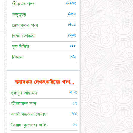
(১৭৬৫)
জীবনের গল্প
(১৫২)
অদ্ভুতুড়ে
(৫০১)
রোমাঞ্চকর গল্প
☆
(১০৫)
শিক্ষা উপকরন
(৯১)
বুক রিভিউ
(৫৯)
বিজ্ঞান
☆
স্বনামধন্য লেখক/চরিত্রের গল্প...
(২৮২)
হুমায়ূন আহমেদ
(২)
জীবনানন্দ দাস
☆
(২৬)
কাজী নজরুল ইসলাম
(৬)
সৈয়াদ মুজতাবা আলি