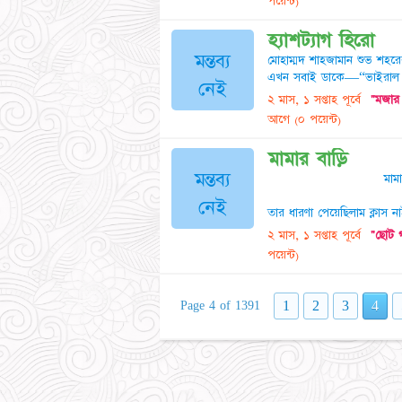
পয়েন্ট)
হ্যাশট্যাগ হিরো
মন্তব্য
মোহাম্মদ শাহজামান শুভ শহর
এখন সবাই ডাকে—“ভাইরাল নগর
নেই
২ মাস, ১ সপ্তাহ পূর্বে
"মজার 
আগে
(০ পয়েন্ট)
মামার বাড়ি
মন্তব্য
মামার
(এক) একটা কুৎসিত
নেই
তার ধারণা পেয়েছিলাম ক্লাস ন
২ মাস, ১ সপ্তাহ পূর্বে
"ছোট গ
পয়েন্ট)
1
2
3
4
Page 4 of 1391