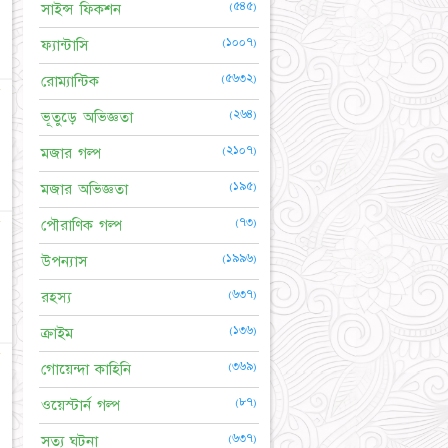
(৫৪৫)
সাইন্স ফিকশন
(১০০৭)
ফ্যান্টাসি
(৫৬৩২)
রোম্যান্টিক
☆
(২৬৪)
ভূতুড়ে অভিজ্ঞতা
(২১০৭)
মজার গল্প
(১৯৫)
মজার অভিজ্ঞতা
☆
(৭৩)
পৌরাণিক গল্প
(১৯৯৬)
উপন্যাস
(৬৩৭)
রহস্য
(১৩৬)
ক্রাইম
☆
(৩৬৯)
গোয়েন্দা কাহিনি
(৮৭)
ওয়েস্টার্ন গল্প
(৬৩৭)
সত্য ঘটনা