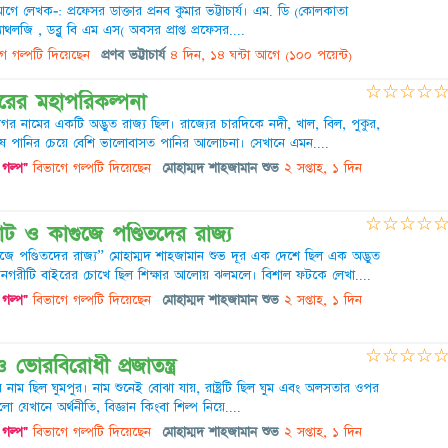
গে লেখক-: প্রফেসর ডাক্তার প্রনব কুমার ভট্টাচার্য। এম. ডি (কোলকাতা
যাথলজি , ডব্লু বি এম এস( অবসর প্রাপ্ত প্রফেসর....
ে গল্পটি দিয়েছেন
প্রণব ভট্টাচার্য
৪ দিন, ১৪ ঘন্টা আগে
(১০০ পয়েন্ট)
☆
☆
☆
☆
নগরের মহাপরিকল্পনা
ানগর নামের একটি অদ্ভুত রাজ্য ছিল। রাজ্যের চারদিকে নদী, খাল, বিল, পুকুর,
ুষ পানির চেয়ে বেশি ভালোবাসত পানির আলোচনা। সেখানে এমন....
গল্প"
বিভাগে গল্পটি দিয়েছেন
মোহাম্মদ শাহজামান শুভ
২ সপ্তাহ, ১ দিন
☆
☆
☆
☆
রাট ও কাগুজে পণ্ডিতদের রাজ্য
গুজে পণ্ডিতদের রাজ্য” মোহাম্মদ শাহজামান শুভ দূর এক দেশে ছিল এক অদ্ভুত
গরীটি বাইরের চোখে ছিল শিক্ষার আলোয় ঝলমলে। বিশাল ফটকে লেখা....
গল্প"
বিভাগে গল্পটি দিয়েছেন
মোহাম্মদ শাহজামান শুভ
২ সপ্তাহ, ১ দিন
☆
☆
☆
☆
 ও ভোরবিরোধী প্রজাতন্ত্র
 নাম ছিল ঘুমপুর। নাম শুনেই বোঝা যায়, রাষ্ট্রটি ছিল ঘুম এবং অলসতার ওপর
লো যেখানে অর্থনীতি, বিজ্ঞান কিংবা শিল্প নিয়ে....
গল্প"
বিভাগে গল্পটি দিয়েছেন
মোহাম্মদ শাহজামান শুভ
২ সপ্তাহ, ১ দিন