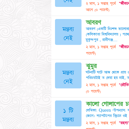
নেই
২ মাস, ১ সপ্তাহ পূর্বে
"জীবনে
আগে
(০ পয়েন্ট)
আবরণ
মন্তব্য
আবরণ (একটি নিঃশব্দ ভালোবাসা
(কলিকাতা বিশ্ববিদ্যালয় ) প
নেই
মুকুন্দপুর , রানীগঞ্জ....
২ মাস, ১ সপ্তাহ পূর্বে
"জীবনে
পয়েন্ট)
ঝুমুর
মন্তব্য
ঘটনাটি ঘটে আজ থেকে প্রায়
পরিচয়টাই ত দেয়া হয় নাই, আমি
নেই
২ মাস, ১ সপ্তাহ পূর্বে
"ভৌতি
(০ পয়েন্ট)
কালো গোলাপের চা
১ টি
লেখিকা: Queen *উপন্যাস: কা
জেগে। ল্যাপটপের স্ক্রিনে ওই 
মন্তব্য
২ মাস, ১ সপ্তাহ পূর্বে
"রহস্য