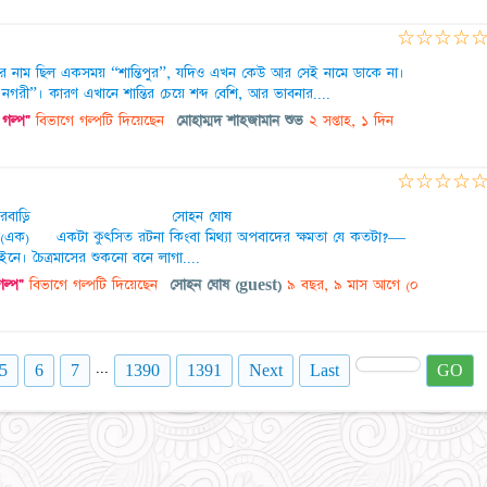
☆
☆
☆
☆
ের নাম ছিল একসময় “শান্তিপুর”, যদিও এখন কেউ আর সেই নামে ডাকে না।
ী”। কারণ এখানে শান্তির চেয়ে শব্দ বেশি, আর ভাবনার....
গল্প"
বিভাগে গল্পটি দিয়েছেন
মোহাম্মদ শাহজামান শুভ
২ সপ্তাহ, ১ দিন
☆
☆
☆
☆
বাড়ি সোহন ঘোষ
 রটনা কিংবা মিথ্যা অপবাদের ক্ষমতা যে কতটা?—
াইনে। চৈত্রমাসের শুকনো বনে লাগা....
ল্প"
বিভাগে গল্পটি দিয়েছেন
সোহন ঘোষ (guest)
৯ বছর, ৯ মাস আগে
(০
...
5
6
7
1390
1391
Next
Last
GO