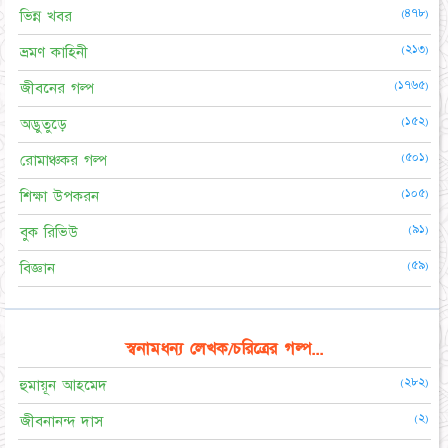
(৪৭৮)
ভিন্ন খবর
(২১৩)
ভ্রমণ কাহিনী
(১৭৬৫)
জীবনের গল্প
(১৫২)
অদ্ভুতুড়ে
(৫০১)
রোমাঞ্চকর গল্প
(১০৫)
শিক্ষা উপকরন
(৯১)
বুক রিভিউ
(৫৯)
বিজ্ঞান
স্বনামধন্য লেখক/চরিত্রের গল্প...
(২৮২)
হুমায়ূন আহমেদ
(২)
জীবনানন্দ দাস