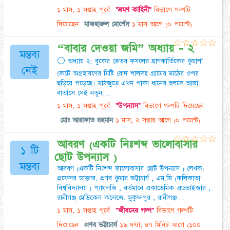
১ মাস, ১ সপ্তাহ পূর্বে
"ভ্রমণ কাহিনী"
বিভাগে গল্পটি
দিয়েছেন
মাজহারুল মোর্শেদ
১ মাস আগে
(০ পয়েন্ট)
☆
☆
☆
☆
☆
​“বাবার দেওয়া জমি” অধ্যায় - ২
মন্তব্য
⚪ অধ্যায় ২: বুকের ভেতর ফসলের ঘ্রাণ ​কার্তিকের কুয়াশা
নেই
কেটে অগ্রহায়ণের মিষ্টি রোদ শালদহ গ্রামের মাঠের ওপর
ছড়িয়ে পড়েছে। মাঠজুড়ে এখন পাকা ধানের হলদে আভা।
বাতাসে সেই নতুন....
১ মাস, ১ সপ্তাহ পূর্বে
"উপন্যাস"
বিভাগে গল্পটি দিয়েছেন
মোঃ আরাফাত রহমান
১ মাস, ২ সপ্তাহ আগে
(০ পয়েন্ট)
☆
☆
☆
☆
☆
আবরণ (একটি নিঃশব্দ ভালোবাসার
১ টি
ছোট উপন্যাস )
মন্তব্য
আবরণ (একটি নিঃশব্দ ভালোবাসার ছোট উপন্যাস ) লেখক:
প্রফেসর ডাক্তার. প্রণব কুমার ভট্টাচার্য , এম.ডি (কলিকাতা
বিশ্ববিদ্যালয় ) প্যাথলজি , বর্তমানে একাডেমিক এডভাইজার ,
রানীগঞ্জ মেডিকেল কলেজে, মুকুন্দপুর , রানীগঞ্জ....
১ মাস, ১ সপ্তাহ পূর্বে
"জীবনের গল্প"
বিভাগে গল্পটি
দিয়েছেন
প্রণব ভট্টাচার্য
১৯ ঘন্টা, ৪৭ মিনিট আগে
(১০০