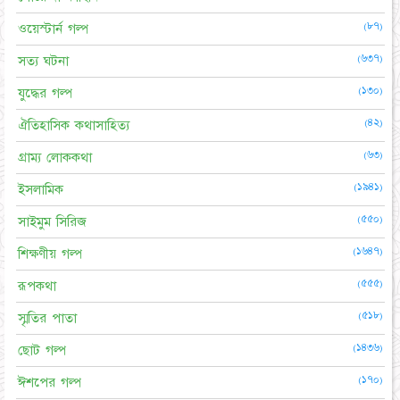
(৮৭)
ওয়েস্টার্ন গল্প
(৬৩৭)
সত্য ঘটনা
(১৩০)
যুদ্ধের গল্প
(৪২)
ঐতিহাসিক কথাসাহিত্য
(৬৩)
গ্রাম্য লোককথা
(১৯৪১)
ইসলামিক
(৫৫০)
সাইমুম সিরিজ
(১৬৪৭)
শিক্ষণীয় গল্প
(৫৫৫)
রূপকথা
(৫১৮)
স্মৃতির পাতা
(১৪৩৬)
ছোট গল্প
(১৭০)
ঈশপের গল্প