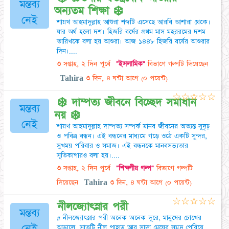
মন্তব্য
অন্যতম শিক্ষা ❄️
নেই
শায়খ আহমাদুল্লাহ আশুরা শব্দটি এসেছে আরবি আশারা থেকে।
যার অর্থ হলো দশ। হিজরি বর্ষের প্রথম মাস মহররমের দশম
তারিখকে বলা হয় আশুরা। আজ ১৪৪৮ হিজরি বর্ষের আশুরার
দিন।....
৩ সপ্তাহ, ২ দিন পূর্বে
"ইসলামিক"
বিভাগে গল্পটি দিয়েছেন
Tahira
৩ দিন, ৪ ঘন্টা আগে
(০ পয়েন্ট)
☆
☆
☆
☆
☆
❄️ দাম্পত্য জীবনে বিচ্ছেদ সমাধান
মন্তব্য
নয় ❄️
নেই
শায়খ আহমাদুল্লাহ দাম্পত্য সম্পর্ক মানব জীবনের অত্যন্ত সুদৃঢ়
ও পবিত্র বন্ধন। এই বন্ধনের মাধ্যমে গড়ে ওঠে একটি সুন্দর,
সুখময় পরিবার ও সমাজ। এই বন্ধনকে মানবসভ্যতার
সূতিকাগারও বলা হয়।....
৩ সপ্তাহ, ২ দিন পূর্বে
"শিক্ষণীয় গল্প"
বিভাগে গল্পটি
দিয়েছেন
Tahira
৩ দিন, ৪ ঘন্টা আগে
(০ পয়েন্ট)
☆
☆
☆
☆
☆
নীলজ্যোৎস্নার পরী
মন্তব্য
# নীলজ্যোৎস্নার পরী অনেক অনেক দূরে, মানুষের চোখের
নেই
আড়ালে, সাতটি নীল পাহাড় আর সাদা মেঘের সমুদ্র পেরিয়ে