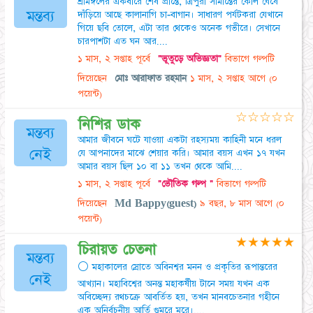
শ্রীমঙ্গলের একবারে শেষ প্রান্তে, ত্রিপুরা সীমান্তের কোল ঘেঁষে
মন্তব্য
দাঁড়িয়ে আছে কালানাগি চা-বাগান। সাধারণ পর্যটকরা যেখানে
গিয়ে ছবি তোলে, এটা তার থেকেও অনেক গভীরে। সেখানে
চারপাশটা এত ঘন আর....
১ মাস, ২ সপ্তাহ পূর্বে
"ভূতুড়ে অভিজ্ঞতা"
বিভাগে গল্পটি
দিয়েছেন
মোঃ আরাফাত রহমান
১ মাস, ২ সপ্তাহ আগে
(০
পয়েন্ট)
☆
☆
☆
☆
☆
নিশির ডাক
মন্তব্য
আমার জীবনে ঘটে যাওয়া একটা রহস্যময় কাহিনী মনে ধরল
নেই
যে আপনাদের মাঝে শেয়ার করি। আমার বয়স এখন ১৭ যখন
আমার বয়স ছিল ১০ বা ১১ তখন থেকে আমি....
১ মাস, ২ সপ্তাহ পূর্বে
"ভৌতিক গল্প "
বিভাগে গল্পটি
দিয়েছেন
Md Bappy(guest)
৯ বছর, ৮ মাস আগে
(০
পয়েন্ট)
★
★
★
★
★
​চিরায়ত চেতনা
মন্তব্য
⚪ মহাকালের স্রোতে অবিনশ্বর মনন ও প্রকৃতির রূপান্তরের
নেই
আখ্যান। মহাবিশ্বের অনন্ত মহাকর্ষীয় টানে সময় যখন এক
অবিচ্ছেদ্য রথচক্রে আবর্তিত হয়, তখন মানবচেতনার গহীনে
এক অনির্বচনীয় আর্তি গুমরে মরে।....