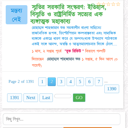
☆
☆
☆
☆
☆
স্মৃতির সরকারি সংস্করণ: ইতিহাস,
মন্তব্য
বিস্মৃতি ও রাষ্ট্রনির্মিত সত্যের এক
নেই
ব্যঙ্গাত্মক মহাকাব্য
মোহাম্মদ শাহজামান শুভ সমকালীন বাংলা সাহিত্যে
রাজনৈতিক রূপক, ডিস্টোপিয়ান কল্পবাস্তবতা এবং সামাজিক
ব্যঙ্গকে একত্রে ধারণ করে যে অল্পসংখ্যক উপন্যাস পাঠককে
একই সঙ্গে আনন্দ, অস্বস্তি ও আত্মসমালোচনার দিকে ঠেলে....
১ মাস, ২ সপ্তাহ পূর্বে
"বুক রিভিউ "
বিভাগে গল্পটি
দিয়েছেন
মোহাম্মদ শাহজামান শুভ
১ সপ্তাহ, ৫ দিন আগে
(০
পয়েন্ট)
...
1
2
3
4
5
6
7
Page 2 of 1391
1390
1391
Next
Last
GO