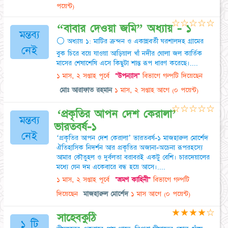
পয়েন্ট)
☆
☆
☆
☆
☆
​“বাবার দেওয়া জমি” অধ্যায় - ১
মন্তব্য
⚪ অধ্যায় ১: মাটির ক্রন্দন ও একান্নবর্তী ঘর ​শালদহ গ্রামের
নেই
বুক চিরে বয়ে যাওয়া আড়িয়াল খাঁ নদীর ঘোলা জল কার্তিক
মাসের শেষাশেষি এসে কিছুটা শান্ত রূপ ধারণ করেছে।....
১ মাস, ২ সপ্তাহ পূর্বে
"উপন্যাস"
বিভাগে গল্পটি দিয়েছেন
মোঃ আরাফাত রহমান
১ মাস, ২ সপ্তাহ আগে
(০ পয়েন্ট)
☆
☆
☆
☆
☆
‘প্রকৃতির আপন দেশ কেরালা’
মন্তব্য
ভারতবর্ষ-১
নেই
‘প্রকৃতির আপন দেশ কেরালা’ ভারতবর্ষ-১ মাজহারুল মোর্শেদ
ঐতিহাসিক নিদর্শন আর প্রকৃতির অজানা-অচেনা রূপরহস্যে
আমার কৌতুহল ও দুর্বলতা বরাবরই একটু বেশি। চারদেয়ালের
মধ্যে যেন দম একেবারে বন্ধ হয়ে আসে।....
১ মাস, ২ সপ্তাহ পূর্বে
"ভ্রমণ কাহিনী"
বিভাগে গল্পটি
দিয়েছেন
মাজহারুল মোর্শেদ
১ মাস আগে
(০ পয়েন্ট)
★
★
★
★
☆
সাহেবকুঠি
১ টি