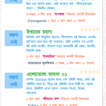
ছিল এক আশ্চর্য রাজ্য। সেই রাজ্যের নাম **নীলজ্যোৎস্নার
রাজ্য**। পৃথিবীর কোথাও....
৩ সপ্তাহ, ৬ দিন পূর্বে
"রূপকথা "
বিভাগে গল্পটি দিয়েছেন
Zuzu(guest)
৯ বছর, ৮ মাস আগে
(০ পয়েন্ট)
☆
☆
☆
☆
☆
ইথারের রহস্য
মন্তব্য
ঘটনাটা বেশ কিছুদিন আগের। নীলক্ষেতে বই কিনতে এসেছি।
নেই
ফুটপাতে থরে থরে বই সাজানো। আমি একটার পর একটা
বই ঘেটে দেখছি। উদ্দ্যেশ নতুন কয়েকটি বই কেনা। ইদানীং
বিদেশি ভাষা....
১ মাস পূর্বে
"ইসলামিক"
বিভাগে গল্পটি দিয়েছেন
সারোওয়ারে জুলফিকার
২ সপ্তাহ, ৬ দিন আগে
(০ পয়েন্ট)
☆
☆
☆
☆
☆
এলোমেলো ভাবনা ০১
মন্তব্য
লেখক: Basirah বুকের মধ্যে এক পৃথিবী আছে। যেটা এই
নেই
পৃথিবীর সমান ই। কিন্তু এই পৃথিবীর মতো বিশ্রী না। আমার
মনের পৃথিবীটা এতো সুন্দর। সেখানে হিংসা, বিদ্বেষ,
অহংকার....
১ মাস পূর্বে
"জীবনের গল্প"
বিভাগে গল্পটি দিয়েছেন
Tahira
৩ দিন, ৪ ঘন্টা আগে
(০ পয়েন্ট)