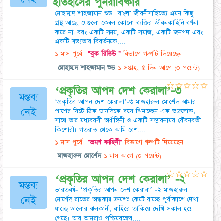
ইতিহাসের পুনরাবিষ্কার
মোহাম্মদ শাহজামান শুভ। বাংলা জীবনীসাহিত্যে এমন কিছু
গ্রন্থ আছে, যেগুলো কেবল কোনো ব্যক্তির জীবনকাহিনি বর্ণনা
করে না; বরং একটি সময়, একটি সমাজ, একটি জনপদ এবং
একটি সভ্যতার বিবর্তনকে....
১ মাস পূর্বে
"বুক রিভিউ "
বিভাগে গল্পটি দিয়েছেন
মোহাম্মদ শাহজামান শুভ
১ সপ্তাহ, ৫ দিন আগে
(০ পয়েন্ট)
☆
☆
☆
☆
☆
‘প্রকৃতির আপন দেশ কেরালা’-৩
মন্তব্য
‘প্রকৃতির আপন দেশ কেরালা’-৩ মাজহারুল মোর্শেদ আমার
নেই
পাশের সিটে ঠিক ডানদিকে বসে ঝিমাচ্ছেন এক ভদ্রলোক,
সাথে তার মধ্যবয়সী অর্ধাঙ্গিনী ও একটি সম্ভাবনাময় যৌবনবতী
কিশোরী। গতরাত থেকে আমি বেশ....
১ মাস পূর্বে
"ভ্রমণ কাহিনী"
বিভাগে গল্পটি দিয়েছেন
মাজহারুল মোর্শেদ
১ মাস আগে
(০ পয়েন্ট)
☆
☆
☆
☆
☆
‘প্রকৃতির আপন দেশ কেরালা’ -২
মন্তব্য
ভারতবর্ষ- ‘প্রকৃতির আপন দেশ কেরালা’ -২ মাজহারুল
নেই
মোর্শেদ রাতের অন্ধকার ক্রমশঃ কেটে যাচ্ছে পূর্বাকাশে দেখা
যাচ্ছে আলোর ঝলকানী, বাহিরে তাকিয়ে দেখি সকাল হয়ে
গেছে। আর আমরাও পশ্চিমবঙ্গের....