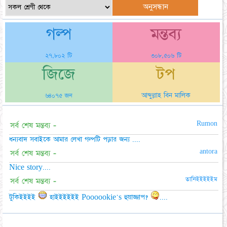
গল্প
মন্তব্য
২৭,৮০২ টি
৩০৮,৫০৬ টি
জিজে
টপ
আব্দুল্লাহ বিন মালিক
৬৪০৭৫ জন
Rumon
সর্ব শেষ মন্তব্য -
ধন্যবাদ সবাইকে আমার লেখা গল্পটি পড়ার জন্য ....
antora
সর্ব শেষ মন্তব্য -
Nice story....
তানিইইইইইম
সর্ব শেষ মন্তব্য -
টুকিইইইই
হাইইইইইই Poooookie's হুয়াজ্জাপ?
....