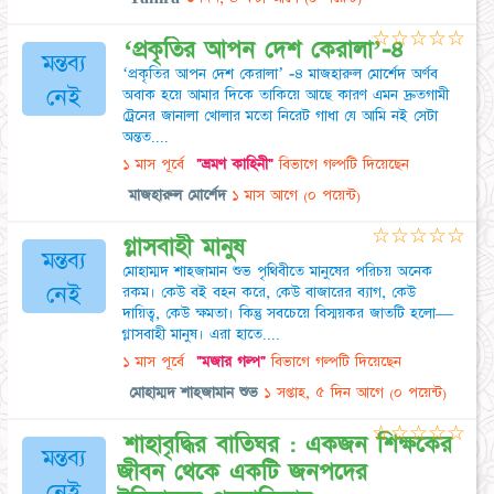
☆
☆
☆
☆
☆
‘প্রকৃতির আপন দেশ কেরালা’-৪
মন্তব্য
‘প্রকৃতির আপন দেশ কেরালা’ -৪ মাজহারুল মোর্শেদ অর্ণব
নেই
অবাক হয়ে আমার দিকে তাকিয়ে আছে কারণ এমন দ্রুতগামী
ট্রেনের জানালা খোলার মতো নিরেট গাধা যে আমি নই সেটা
অন্তত....
১ মাস পূর্বে
"ভ্রমণ কাহিনী"
বিভাগে গল্পটি দিয়েছেন
মাজহারুল মোর্শেদ
১ মাস আগে
(০ পয়েন্ট)
☆
☆
☆
☆
☆
গ্লাসবাহী মানুষ
মন্তব্য
মোহাম্মদ শাহজামান শুভ পৃথিবীতে মানুষের পরিচয় অনেক
নেই
রকম। কেউ বই বহন করে, কেউ বাজারের ব্যাগ, কেউ
দায়িত্ব, কেউ ক্ষমতা। কিন্তু সবচেয়ে বিস্ময়কর জাতটি হলো—
গ্লাসবাহী মানুষ। এরা হাতে....
১ মাস পূর্বে
"মজার গল্প"
বিভাগে গল্পটি দিয়েছেন
মোহাম্মদ শাহজামান শুভ
১ সপ্তাহ, ৫ দিন আগে
(০ পয়েন্ট)
☆
☆
☆
☆
☆
শাহাবৃদ্ধির বাতিঘর : একজন শিক্ষকের
মন্তব্য
জীবন থেকে একটি জনপদের
নেই