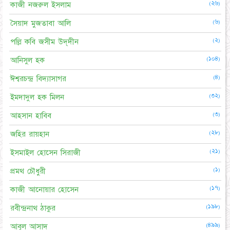
(২৬)
কাজী নজরুল ইসলাম
(৬)
সৈয়াদ মুজতাবা আলি
(২)
পল্লি কবি জসীম উদ্‌দীন
(১০৪)
আনিসুল হক
(৪)
ঈশ্বরচন্দ্র বিদ্যাসাগর
(৩২)
ইমদাদুল হক মিলন
(৩)
আহসান হাবিব
(২৮)
জহির রায়হান
(২১)
ইসমাইল হোসেন সিরাজী
(১)
প্রমথ চৌধুরী
(১৭)
কাজী আনোয়ার হোসেন
(১৯৮)
রবীন্দ্রনাথ ঠাকুর
(৪৯৯)
আবুল আসাদ